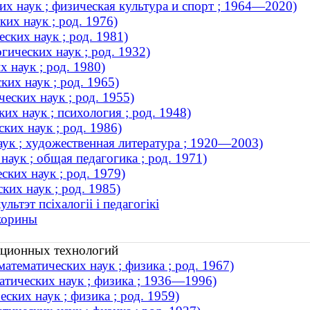
х наук ; физическая культура и спорт ; 1964—2020)
их наук ; род. 1976)
ских наук ; род. 1981)
ических наук ; род. 1932)
 наук ; род. 1980)
ких наук ; род. 1965)
еских наук ; род. 1955)
х наук ; психология ; род. 1948)
ких наук ; род. 1986)
ук ; художественная литература ; 1920—2003)
аук ; общая педагогика ; род. 1971)
ких наук ; род. 1979)
ких наук ; род. 1985)
ьтэт псіхалогіі і педагогікі
корины
ационных технологий
тематических наук ; физика ; род. 1967)
тических наук ; физика ; 1936—1996)
ких наук ; физика ; род. 1959)