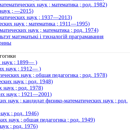
тематических наук ; математика ; род. 1982)
наук ; —2015)
матических наук ; 1937—2013)
ских наук ; математика ; 1911—1995)
тических наук ; математика ; род. 1974)
ьтэт матэматыкі і тэхналогій праграмавання
орины
агогики
 наук ; 1899— )
их наук ; 1912— )
ческих наук ; общая педагогика ; род. 1978)
ских наук ; род. 1948)
 наук ; род. 1978)
их наук ; 1921—2001)
х наук ; кандидат физико-математических наук ; род.
аук ; род. 1946)
х наук ; общая педагогика ; род. 1949)
аук ; род. 1976)