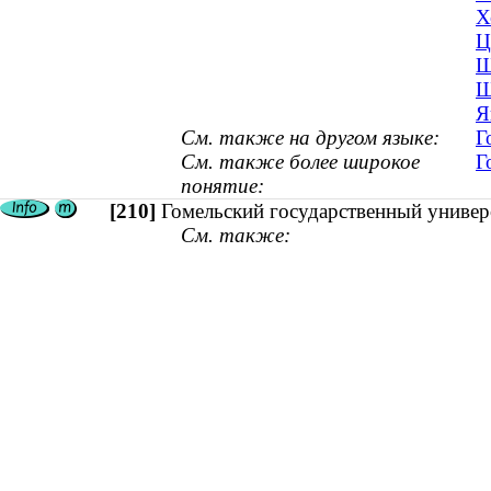
Х
Ц
Ш
Ш
Я
См. также на другом языке:
Г
См. также более широкое
Г
понятие:
[210]
Гомельский государственный универ
См. также: