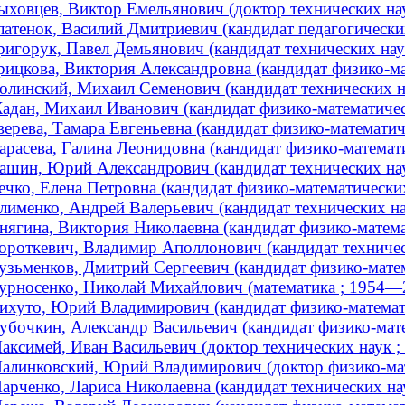
ыховцев, Виктор Емельянович (доктор технических наук
латенок, Василий Дмитриевич (кандидат педагогически
ригорук, Павел Демьянович (кандидат технических наук
рицкова, Виктория Александровна (кандидат физико-мат
олинский, Михаил Семенович (кандидат технических на
адан, Михаил Иванович (кандидат физико-математическ
верева, Тамара Евгеньевна (кандидат физико-математиче
арасева, Галина Леонидовна (кандидат физико-математич
ашин, Юрий Александрович (кандидат технических нау
ечко, Елена Петровна (кандидат физико-математических 
лименко, Андрей Валерьевич (кандидат технических нау
нягина, Виктория Николаевна (кандидат физико-математ
ороткевич, Владимир Аполлонович (кандидат техническ
узьменков, Дмитрий Сергеевич (кандидат физико-матема
урносенко, Николай Михайлович (математика ; 1954—
ихуто, Юрий Владимирович (кандидат физико-математич
убочкин, Александр Васильевич (кандидат физико-мате
аксимей, Иван Васильевич (доктор технических наук ;
алинковский, Юрий Владимирович (доктор физико-матем
арченко, Лариса Николаевна (кандидат технических наук