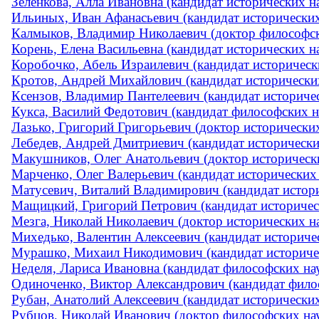
Зеленкова, Алла Ивановна (кандидат исторических на
Ильиных, Иван Афанасьевич (кандидат исторически
Калмыков, Владимир Николаевич (доктор философски
Корень, Елена Васильевна (кандидат исторических на
Коробочко, Абель Израилевич (кандидат историческ
Кротов, Андрей Михайлович (кандидат исторических 
Ксензов, Владимир Пантелеевич (кандидат историче
Кукса, Василий Федотович (кандидат философских 
Лазько, Григорий Григорьевич (доктор исторических 
Лебедев, Андрей Дмитриевич (кандидат исторических
Макушников, Олег Анатольевич (доктор историческ
Марченко, Олег Валерьевич (кандидат исторических н
Матусевич, Виталий Владимирович (кандидат историч
Мащицкий, Григорий Петрович (кандидат историчес
Мезга, Николай Николаевич (доктор исторических на
Михедько, Валентин Алексеевич (кандидат историчес
Мурашко, Михаил Никодимович (кандидат историческ
Неделя, Лариса Ивановна (кандидат философских на
Одиноченко, Виктор Александрович (кандидат фило
Рубан, Анатолий Алексеевич (кандидат исторических 
Рубцов, Николай Иванович (доктор философских на