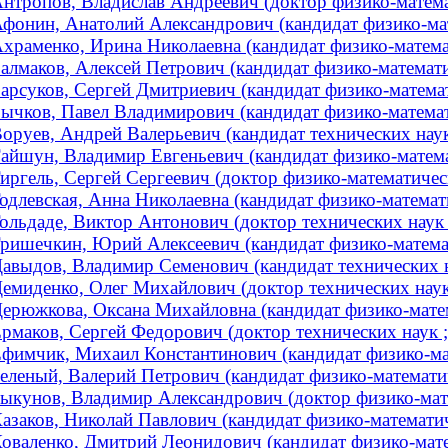
нтропов, Владислав Андреевич (доктор физико-математ
фонин, Анатолий Александрович (кандидат физико-мат
храменко, Ирина Николаевна (кандидат физико-математ
алмаков, Алексей Петрович (кандидат физико-математич
арсуков, Сергей Дмитриевич (кандидат физико-математ
ычков, Павел Владимирович (кандидат физико-математи
оруев, Андрей Валерьевич (кандидат технических наук
айшун, Владимир Евгеньевич (кандидат физико-математ
иргель, Сергей Сергеевич (доктор физико-математическ
одлевская, Анна Николаевна (кандидат физико-математи
ольдаде, Виктор Антонович (доктор технических наук ;
ришечкин, Юрий Алексеевич (кандидат физико-математи
авыдов, Владимир Семенович (кандидат технических 
емиденко, Олег Михайлович (доктор технических наук 
ерюжкова, Оксана Михайловна (кандидат физико-матема
рмаков, Сергей Федорович (доктор технических наук 
фимчик, Михаил Константинович (кандидат физико-мате
еленый, Валерий Петрович (кандидат физико-математиче
ыкунов, Владимир Александрович (доктор физико-матем
азаков, Николай Павлович (кандидат физико-математи
оваленко, Дмитрий Леонидович (кандидат физико-матем