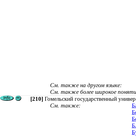
См. также на другом языке:
См. также более широкое поняти
[210]
Гомельский государственный универ
См. также:
Б
Б
Б
Б
Б