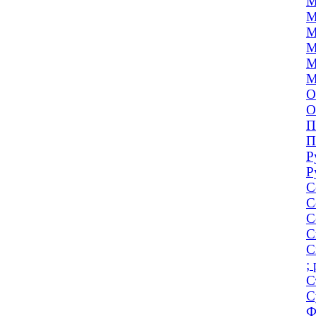
М
М
М
М
М
М
О
О
П
П
Р
Р
С
С
С
С
С
;
С
С
Ф