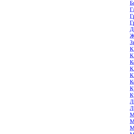
Б
Г
Г
Г
Д
Ж
З
К
К
К
К
К
К
К
К
Л
Л
М
М
М