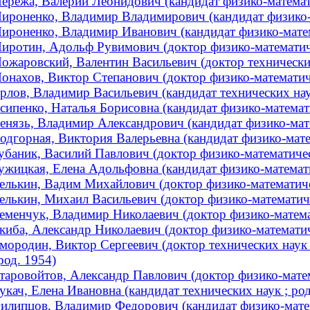
ережа, Валерий Леонидович (кандидат физико-математи
ироненко, Владимир Владимирович (кандидат физико-ма
ироненко, Владимир Иванович (кандидат физико-матема
иротин, Адольф Рувимович (доктор физико-математичес
ожаровский, Валентин Васильевич (доктор технических
онахов, Виктор Степанович (доктор физико-математичес
рлов, Владимир Васильевич (кандидат технических наук
сипенко, Наталья Борисовна (кандидат физико-математи
енязь, Владимир Александрович (кандидат физико-матем
одгорная, Виктория Валерьевна (кандидат физико-матем
убаник, Василий Павлович (доктор физико-математичес
ужицкая, Елена Адольфовна (кандидат физико-математич
елькин, Вадим Михайлович (доктор физико-математичес
елькин, Михаил Васильевич (доктор физико-математич
еменчук, Владимир Николаевич (доктор физико-матема
киба, Александр Николаевич (доктор физико-математиче
мородин, Виктор Сергеевич (доктор технических наук 
 род. 1954)
таровойтов, Александр Павлович (доктор физико-матема
укач, Елена Ивановна (кандидат технических наук ; род
илипцов, Владимир Федорович (кандидат физико-матем