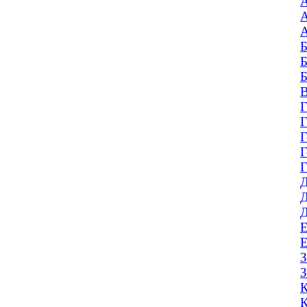
А
А
А
Б
Б
Б
В
Г
Г
Г
Г
Г
Д
Д
Д
Е
Е
З
З
К
К