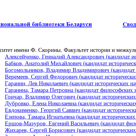
ситет имени Ф. Скорины. Факультет истории и межку
Алексейченко, Геннадий Александрович (кандидат ис
Бабков, Анатолий Михайлович (кандидат исторически
Богомольников, Владимир Владимирович (кандидат 
Веремеев, Сергей Федорович (кандидат исторических
Гаранин, Лев Николаевич (кандидат исторических н
Гаранина, Тамара Петровна (кандидат философских н
Гончар, Владимир Олегович (кандидат исторических 
Дубровко, Елена Николаевна (кандидат исторических 
Евдокименко, Георгий Саввич (кандидат историческ
Езепова, Тамара Игнатьевна (кандидат исторически
Ершов-Мазуров, Евгений Васильевич (кандидат фил
Жихарев, Сергей Борисович (кандидат исторических 