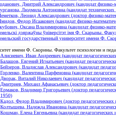
оданович, Дмитрий Александрович (кандидат физико-ма
урганова, Людмила Антоновна (кандидат технических 
еметков, Леонид Александрович (доктор физико-мате
мидов, Федор Исаакович (кандидат физико-математиче
кубович, Оксана Владимировна (кандидат физико-матема
омельскі дзяржаўны ўніверсітэт імя Ф. Скарыны. Факул
омельский государственный университет имени Ф. Ск
ситет имени Ф. Скорины. Факультет психологии и пед
Алисиевич, Иван Андреевич (кандидат педагогических
Балашов, Евгений Игнатьевич (кандидат педагогическ
Бейзеров, Владислав Александрович (кандидат педагоги
Горленко, Валентина Парфеновна (кандидат педагогиче
Дворак, Виталий Николаевич (кандидат педагогических
Дмитриев, Михаил Афанасьевич (доктор педагогическ
Ермаков, Владимир Григорьевич (доктор педагогически
1950)
Кадол, Федор Владимирович (доктор педагогических н
Колтышева, Надежда Ивановна (кандидат педагогически
Кошман, Елена Евгеньевна (кандидат педагогических н