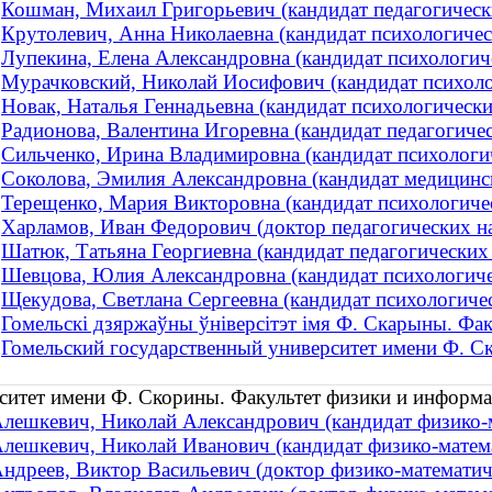
Кошман, Михаил Григорьевич (кандидат педагогически
Крутолевич, Анна Николаевна (кандидат психологическ
Лупекина, Елена Александровна (кандидат психологиче
Мурачковский, Николай Иосифович (кандидат психолог
Новак, Наталья Геннадьевна (кандидат психологических
Радионова, Валентина Игоревна (кандидат педагогичес
Сильченко, Ирина Владимировна (кандидат психологич
Соколова, Эмилия Александровна (кандидат медицински
Терещенко, Мария Викторовна (кандидат психологичес
Харламов, Иван Федорович (доктор педагогических на
Шатюк, Татьяна Георгиевна (кандидат педагогических н
Шевцова, Юлия Александровна (кандидат психологичес
Щекудова, Светлана Сергеевна (кандидат психологичес
Гомельскі дзяржаўны ўніверсітэт імя Ф. Скарыны. Факул
Гомельский государственный университет имени Ф. С
ситет имени Ф. Скорины. Факультет физики и информ
лешкевич, Николай Александрович (кандидат физико-ма
лешкевич, Николай Иванович (кандидат физико-матема
ндреев, Виктор Васильевич (доктор физико-математичес