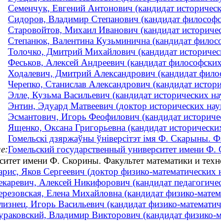
Семенчук, Евгений Антонович (кандидат историчес
Сидоров, Владимир Степанович (кандидат философс
Старовойтов, Михаил Иванович (кандидат историче
Степанюк, Валентина Кузьминична (кандидат филосо
Толочко, Дмитрий Михайлович (кандидат историческ
Феськов, Алексей Андреевич (кандидат философских 
Ходалевич, Дмитрий Александрович (кандидат фило
Черепко, Станислав Александрович (кандидат историч
Элле, Кузьма Васильевич (кандидат исторических н
Энтин, Эдуард Матвеевич (доктор исторических на
Эсмантович, Игорь Феофилович (кандидат историче
Ященко, Оксана Григорьевна (кандидат исторических
Гомельскі дзяржаўны ўніверсітэт імя Ф. Скарыны. Ф
е:
Гомельский государственный университет имени Ф.
ситет имени Ф. Скорины. Факультет математики и тех
арис, Яков Сергеевич (доктор физико-математических 
екаревич, Алексей Никифорович (кандидат педагогичес
ерезовская, Елена Михайловна (кандидат физико-матема
лизнец, Игорь Васильевич (кандидат физико-математиче
ураковский, Владимир Викторович (кандидат физико-мат