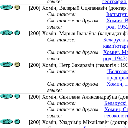
языке:
география
[200]
Хоміч, Валерый Сцяпанавіч (доктар г
См. также:
Інстытут
См. также на другом
Хомич, В
языке:
род. 195
[200]
Хоміч, Марыя Іванаўна (кандыдат фіз
См. также:
Беларускі 
камп'ютар
См. также на другом
Хомич, Ма
языке:
род. 1943)
[200]
Хоміч, Пётр Захаравіч (геалогія ; 
См. также:
"Белгеало
прадпрые
См. также на другом
Хомич, П
языке:
[200]
Хоміч, Святлана Аляксандраўна (докт
См. также:
Беларускі
См. также на другом
Хомич, Св
языке:
геоэкологи
[200]
Хоміч, Уладзімір Міхайлавіч (докта