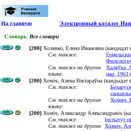
На главную
Словарь
:
Все словари
[200]
Холявко, Елена Ивановна (кандидат ф
См. также:
Гомельски
Филологич
См. также на другом
Халяўка, А
языке:
нар. 1961)
[200]
Хоміч, Алена Віктараўна (кандыдат ф
См. также:
Беларуск
сацыяль
См. также на другом
Хомич, Е
языке:
[200]
Хоміч, Аляксандр Аляксандравіч (ка
См. также:
Інстытут п
См. также на другом
Хомич, Але