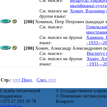
См. также:
Беларускі дзяржаў
кваліфікацыі суддз
См. также на
Хомич, Владимир М
другом языке:
[200]
Хоменок, Петр Петрович (кандидат 
См. также:
Гомельски
иностранн
См. также на другом
Хамянок, 
языке:
; 1933—20
[200]
Хомич, Александр Александрович (к
См. также:
Институт 
См. также на другом
Хоміч, Ал
языке:
; 1931—2
Стр.:
<== Пред.
След. ==>
Служба технической
© Государственное учреж
поддержки:
© Поисковая система ра
+375 17 293 29 78
Беларуси
skk@nlb.by