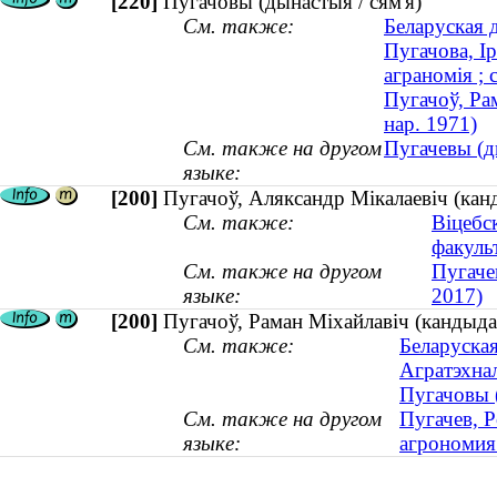
[220]
Пугачовы (дынастыя / сям'я)
См. также:
Беларуская 
Пугачова, І
аграномія ; 
Пугачоў, Ра
нар. 1971)
См. также на другом
Пугачевы (д
языке:
[200]
Пугачоў, Аляксандр Мікалаевіч (к
См. также:
Віцебс
факуль
См. также на другом
Пугаче
языке:
2017)
[200]
Пугачоў, Раман Міхайлавіч (кандыдат
См. также:
Беларуская
Агратэхна
Пугачовы (
См. также на другом
Пугачев, 
языке:
агрономия 