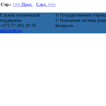
Стр.:
<== Пред.
След. ==>
Служба технической
© Государственное учреж
поддержки:
© Поисковая система ра
+375 17 293 29 78
Беларуси
skk@nlb.by