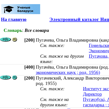
На главную
Словарь
:
Все словари
[200]
Пугачева, Ольга Владимировна (канд
См. также:
Гомельски
Экономиче
См. также на другом
Пугачова,
языке:
[400]
Пугачёва, Ольга Владимировна (ро
экономических наук ; род. 1956)
[200]
Пугачевский, Александр Викторович (
род. 1955)
См. также:
Институт эк
Директор
См. также на
Пугачэўскі, 
другом языке:
гаспадарка ; 