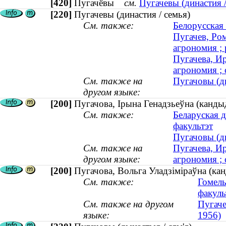
[420]
Пугачёвы
см.
Пугачевы (династия /
[220]
Пугачевы (династия / семья)
См. также:
Белорусская 
Пугачев, Ро
агрономия ; 
Пугачева, Ир
агрономия ; 
См. также на
Пугачовы (ды
другом языке:
[200]
Пугачова, Ірына Генадзьеўна (кандыд
См. также:
Беларуская д
факультэт
Пугачовы (ды
См. также на
Пугачева, Ир
другом языке:
агрономия ; 
[200]
Пугачова, Вольга Уладзіміраўна (кан
См. также:
Гомель
факуль
См. также на другом
Пугаче
языке:
1956)