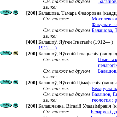
См. также на другом
Балашова
языке:
[200]
Балашова, Тамара Федоровна (кандид
См. также:
Могилевски
Факультет 
См. также на другом
Балашова, Т
языке:
[400]
Балашоў, Яўген Ігнатавіч (1912— 
1912— )
[200]
Балашоў, Яўгеній Ігнацьевіч (кандыд
См. также:
Гомельск
педагогік
См. также на другом
Балашов,
языке:
[200]
Балашоў, Яўгеній Цімафеевіч (кандыда
См. также:
Беларускі н
См. также на другом
Балашов, Е
языке:
геология ; 
[200]
Балашчанка, Вiталiй Уладзiмiравiч (
См. также:
Беларускі д