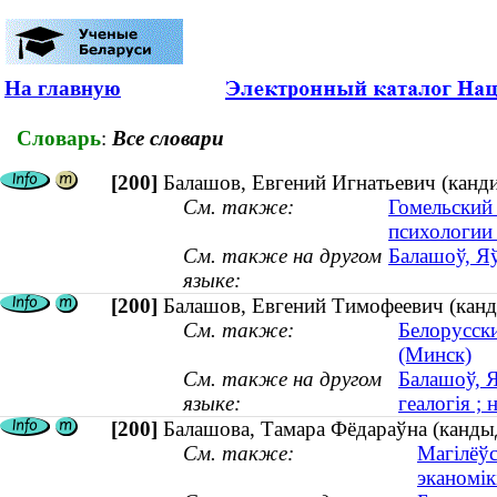
На главную
Словарь
:
Все словари
[200]
Балашов, Евгений Игнатьевич (канди
См. также:
Гомельский
психологии
См. также на другом
Балашоў, Яў
языке:
[200]
Балашов, Евгений Тимофеевич (канди
См. также:
Белорусск
(Минск)
См. также на другом
Балашоў, Я
языке:
геалогія ; 
[200]
Балашова, Тамара Фёдараўна (кандыд
См. также:
Магілёўс
эканомікі