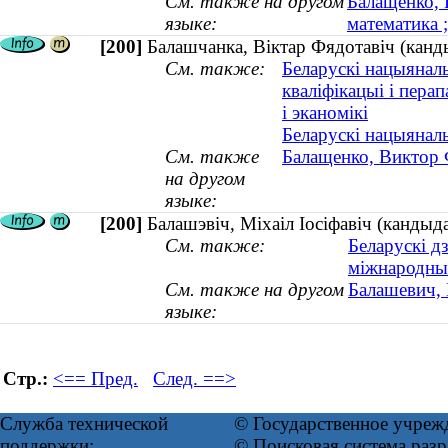
См. также на другом
Балащенко, 
языке:
математика ;
[200]
Балашчанка, Віктар Фядотавіч (канды
См. также:
Беларускі нацыяналь
кваліфікацыі і перап
і эканомікі
Беларускі нацыянал
См. также
Балащенко, Виктор 
на другом
языке:
[200]
Балашэвіч, Міхаіл Іосіфавіч (кандыд
См. также:
Беларускі д
міжнародны
См. также на другом
Балашевич, 
языке:
Стр.:
<== Пред.
След. ==>
Служба технической
© Государственное учреж
поддержки:
© Поисковая система ра