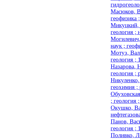
гидрогеоло
Масюков, В
геофизика ;
Микуцкий, 
геология ; 
Могилевич,
наук ; геоф
Мотуз, Вал
геология ;
Назарова, 
геология ; 
Никуленко,
геохимия ; 
Обуховская
; геология 
Окушко, Ва
нефтегазов
Панов, Вас
геология ;
Поливко, Л