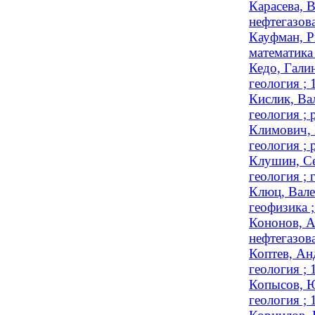
Карасева, 
нефтегазова
Кауфман, Р
математика
Кедо, Гали
геология ;
Кислик, Ва
геология ; 
Климович, 
геология ; 
Клушин, Се
геология ;
Клюц, Вале
геофизика 
Кононов, А
нефтегазов
Коптев, Ан
геология ;
Копысов, Ю
геология ;