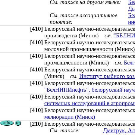
См. также на другом языке:
Бе
Ды
См. также ассоциативное
Бе
понятие:
ин
[410]
Белорусский научно-исследовательск
производства (Минск)
см.
"БЕЛНИИ
[410]
Белорусский научно-исследовательск
молочной промышленности (Минс
[410]
Белорусский научно-исследовательс
промышленности (Минск)
см.
Бел
[410]
Белорусский научно-исследовательс
(Минск)
см.
Институт рыбного хоз
[410]
Белорусский научно-исследователь
"БелНИПИнефть", белорусский научн
[410]
Белорусский научно-исследователь
системных исследований в агропро
[410]
Белорусский научно-исследовательс
мелиорации (Минск)
[210]
Белорусский научно-исследовательс
См. также:
Дмитрук, Ал