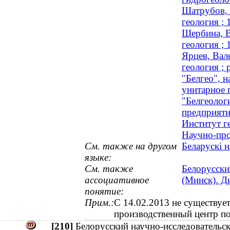
Шатрубов, 
геология ;
Щербина, В
геология ;
Ярцев, Вал
геология ; 
"Белгео", 
унитарное 
"Белгеолог
предприяти
Институт г
Научно-про
См. также на другом
Беларускі 
языке:
См. также
Белорусски
ассоциативное
(Минск). Д
понятие:
Прим.:
С 14.02.2013 не существует
производственный центр по
[210]
Белорусский научно-исследовательс