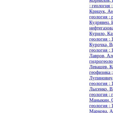
Корнилов, 
; геология
Крицук, Ан
геология ; 
Кудрявец, 
нефтегазов
Курило, Ка
геология ;
Курочка, В
геология ;
Лавров, Ал
гидрогеоло
Левашев, К
геофизика ;
Лупинович,
геология ;
Лысенко, В
геология ;
Маныкин, С
геология ;
Маркова, А