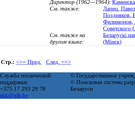
Директор (1962—1964)
:
Каменска
См. также:
Лапец, Павел
Поздняков, В
Филимонов, 
Советского 
См. также на
Беларускі на
другом языке:
(Мінск)
Стр.:
<== Пред.
След. ==>
Служба технической
© Государственное учреж
поддержки:
© Поисковая система ра
+375 17 293 29 78
Беларуси
skk@nlb.by