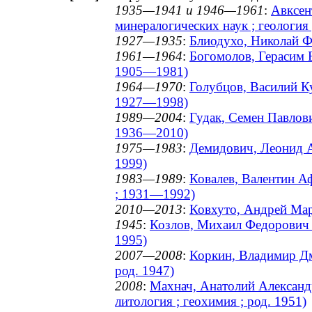
1935—1941 и 1946—1961
:
Авксен
минералогических наук ; геологи
1927—1935
:
Блиодухо, Николай Ф
1961—1964
:
Богомолов, Герасим В
1905—1981)
1964—1970
:
Голубцов, Василий Ку
1927—1998)
1989—2004
:
Гудак, Семен Павлови
1936—2010)
1975—1983
:
Демидович, Леонид А
1999)
1983—1989
:
Ковалев, Валентин Аф
; 1931—1992)
2010—2013
:
Ковхуто, Андрей Марл
1945
:
Козлов, Михаил Федорович (
1995)
2007—2008
:
Коркин, Владимир Дми
род. 1947)
2008
:
Махнач, Анатолий Александр
литология ; геохимия ; род. 1951)