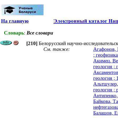
На главную
Словарь
:
Все словари
[210]
Белорусский научно-исследовательс
См. также:
Агафонов, 
; геофизика
Акимец, Ве
геология ;
Аксаментов
геология ;
Альтшулер,
геология ; 
Антипенко,
Байкова, Т
нефтегазова
Балашов, Е