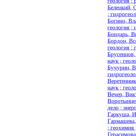
геология ; 
Белецкий, 
; гидрогео
Богино, Вл
геология ;
Бондарь, В
Бордон, Вс
геология ;
Брусенцов,
наук ; гео
Бучурин, В
гидрогеоло
Веретенник
наук ; гео
Вечер, Вик
Воротынцев
дело ; эне
Гаркуша, И
Гармашева,
; геохимия
Герасимова