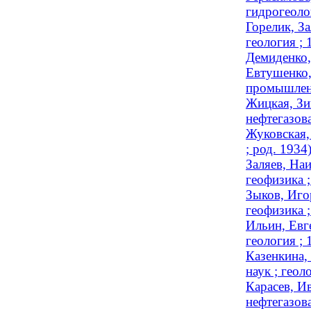
гидрогеолог
Горелик, З
геология ;
Демиденко,
Евтушенко,
промышлен
Жицкая, Зи
нефтегазова
Жуковская,
; род. 1934
Заляев, На
геофизика 
Зыков, Иго
геофизика ;
Ильин, Евг
геология ;
Казенкина,
наук ; гео
Карасев, И
нефтегазов