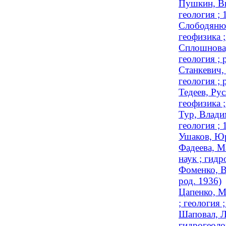
Пушкин, Ви
геология ;
Слободянюк
геофизика ;
Сплошнова,
геология ; 
Станкевич,
геология ; 
Тедеев, Ру
геофизика ;
Тур, Влади
геология ;
Ушаков, Юр
Фадеева, М
наук ; гид
Фоменко, В
род. 1936)
Цапенко, М
; геология
Шаповал, Л
гидрогеолог