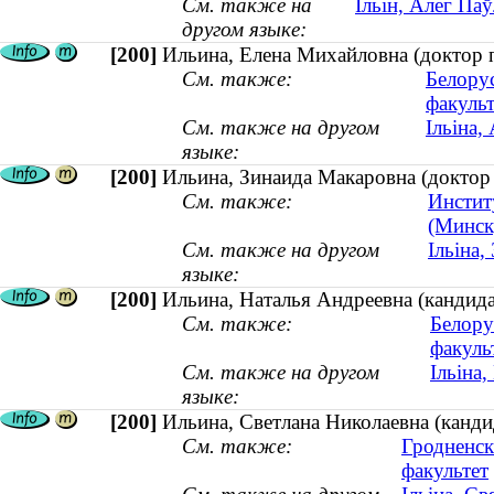
См. также на
Ільін, Алег Па
другом языке:
[200]
Ильина, Елена Михайловна (доктор п
См. также:
Белору
факульт
См. также на другом
Ільіна,
языке:
[200]
Ильина, Зинаида Макаровна (доктор
См. также:
Инстит
(Минск
См. также на другом
Ільіна
языке:
[200]
Ильина, Наталья Андреевна (кандида
См. также:
Белору
факуль
См. также на другом
Ільіна
языке:
[200]
Ильина, Светлана Николаевна (кандид
См. также:
Гродненск
факультет