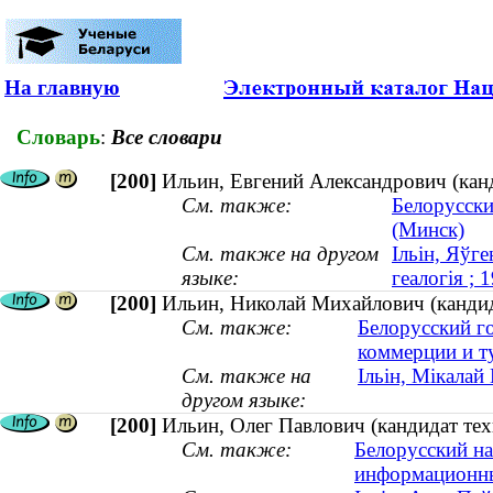
На главную
Словарь
:
Все словари
[200]
Ильин, Евгений Александрович (кан
См. также:
Белорусски
(Минск)
См. также на другом
Ільін, Яўг
языке:
геалогія ;
[200]
Ильин, Николай Михайлович (кандида
См. также:
Белорусский г
коммерции и т
См. также на
Ільін, Мікалай
другом языке:
[200]
Ильин, Олег Павлович (кандидат тех
См. также:
Белорусский на
информационны