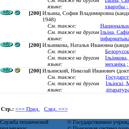
См. также на другом
Ільіна, С
языке:
хваробы ;
[200]
Ильина, София Владимировна (кандид
1948)
См. также:
Национальна
См. также на другом
Ільіна, Сафі
языке:
інфарматыка
[200]
Ильинкова, Наталья Ивановна (канди
См. также:
Белорусск
См. также на другом
Ільінкова
языке:
механіка ;
[200]
Ильинский, Николай Иванович (докто
См. также:
Государст
См. также на другом
Ільінскі,
языке:
літаратура
Стр.:
<== Пред.
След. ==>
Служба технической
© Государственное учреж
поддержки:
© Поисковая система ра