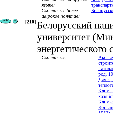
языке:
транспарт
См. также более
Белорусск
широкое понятие:
[210]
Белорусский нац
университет (Мин
энергетического 
См. также:
Акелье
строите
Гатилл
род. 1
Дячек,
теплот
Климко
хозяйст
Климко
Коныше
1952)