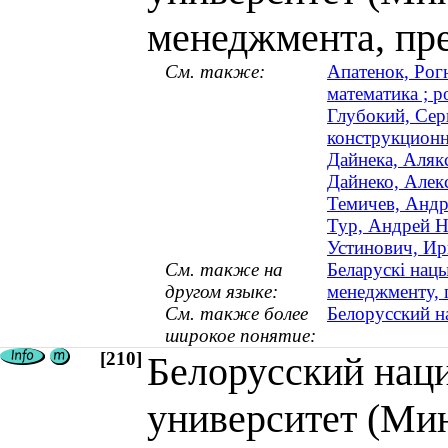
менеджмента, пр
См. также:
Апатенок, Рог
математика ; р
Глубокий, Сер
конструкционн
Дайнека, Алякс
Дайнеко, Алекс
Темичев, Андр
Тур, Андрей Н
Устинович, Ир
См. также на
Беларускі нацы
другом языке:
менеджменту, 
См. также более
Белорусский н
широкое понятие:
[210]
Белорусский нац
университет (Мин