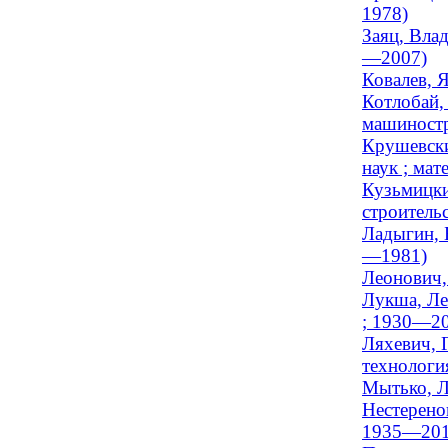
1978)
Заяц, Вла
—2007)
Ковалев, Я
Котлобай,
машиностр
Крушевски
наук ; мат
Кузьмицки
строительс
Ладыгин, 
—1981)
Леонович,
Лукша, Ле
; 1930—20
Ляхевич, 
технологи
Мытько, Л
Нестеренок
1935—201