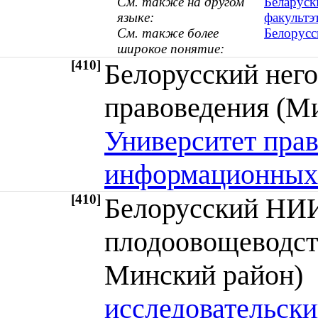
См. также на другом
Беларуск
языке:
факультэ
См. также более
Белорусс
широкое понятие:
[410]
Белорусский нег
правоведения (
Университет прав
информационных 
[410]
Белорусский НИИ
плодоовощеводст
Минский район
исследовательски