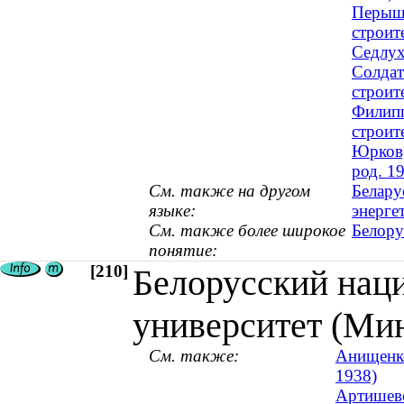
Перышк
строит
Седлух
Солдат
строит
Филипп
строит
Юрков,
род. 1
См. также на другом
Белару
языке:
энерге
См. также более широкое
Белору
понятие:
[210]
Белорусский нац
университет (Мин
См. также:
Анищенко
1938)
Артишевс