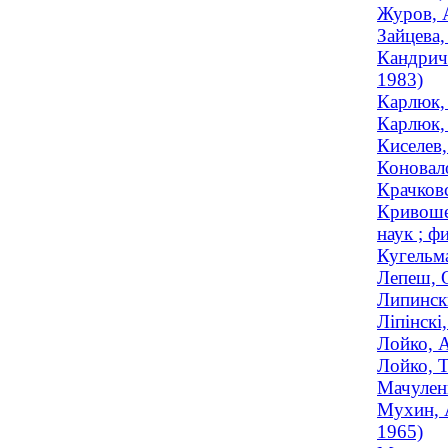
Журов, 
Зайцева,
Кандричи
1983)
Карлюк,
Карлюк, 
Киселев,
Коновало
Крачковс
Кривоше
наук ; ф
Кугельм
Лепеш, О
Липинск
Ліпінскі
Лойко, А
Лойко, Т
Мачуленк
Мухин, 
1965)