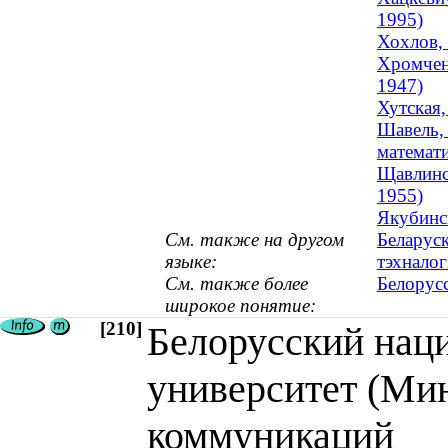
1995)
Хохлов,
Хромченк
1947)
Хутская,
Шавель, 
математи
Щавлинск
1955)
Якубинск
См. также на другом
Беларуск
языке:
тэхналог
См. также более
Белорус
широкое понятие:
[210]
Белорусский нац
университет (Мин
коммуникаций