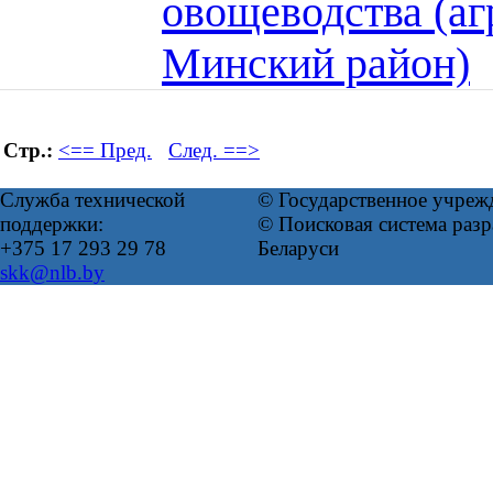
овощеводства (а
Минский район)
Стр.:
<== Пред.
След. ==>
Служба технической
© Государственное учреж
поддержки:
© Поисковая система ра
+375 17 293 29 78
Беларуси
skk@nlb.by