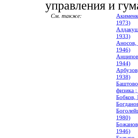
управления и гу
См. также:
Акименк
1973)
Алдакуши
1933)
Аносов,
1946)
Анципови
1944)
Арбузов,
1938)
Баштово
физика ;
Бобков, 
Богданов
Боголейш
1980)
Божанов,
1946)
Булыго, 