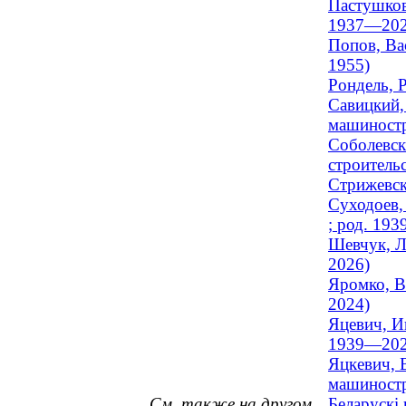
Пастушков
1937—202
Попов, Ва
1955)
Рондель, 
Савицкий,
машиностр
Соболевск
строитель
Стрижевск
Суходоев,
; род. 193
Шевчук, Л
2026)
Яромко, В
2024)
Яцевич, И
1939—202
Яцкевич, 
машиностр
См. также на другом
Беларускі 