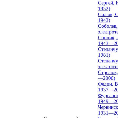
Сергей, 
1952)
Силюк, С
1943)
Соболев,
электрот
Сончик, 
1943—20
Степанчу
1981)
Степанчу
электрот
Стрелюк,
—2000)
Федин, В
1937—20
Фурсанов
1949—20
Червинск
1931—20