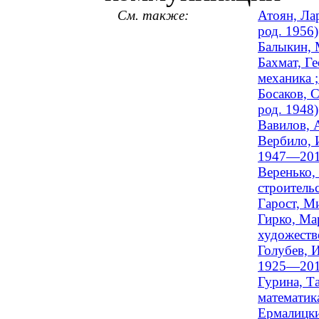
См. также:
Атоян, Ла
род. 1956)
Балыкин, 
Бахмат, Г
механика ;
Босаков, С
род. 1948)
Вавилов, 
Вербило, 
1947—201
Веренько,
строительс
Гарост, М
Гирко, Ма
художестве
Голубев, 
1925—201
Гурина, Т
математика
Ермалицки