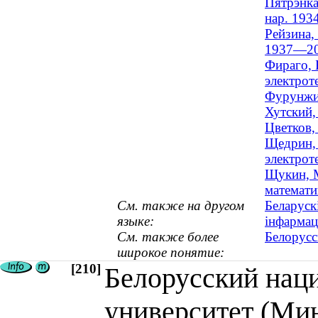
Пятрэнка
нар. 193
Рейзина,
1937—20
Фираго, 
электроте
Фурунжие
Хутский,
Цветков,
Щедрин, 
электрот
Щукин, М
математи
См. также на другом
Беларуск
языке:
інфармац
См. также более
Белорусс
широкое понятие:
[210]
Белорусский нац
университет (Мин