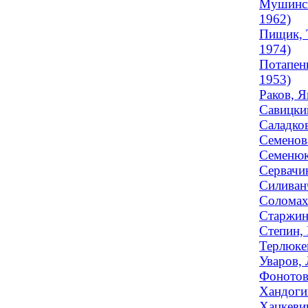
Мушинск
1962)
Пищик, Т
1974)
Потапенк
1953)
Раков, Я
Савицки
Саладко
Семенова
Семенюк
Сервачин
Силиванч
Соломах
Старжинс
Степин,
Терлюкев
Уваров, 
Фонотова
Хандоги
Хацкеви