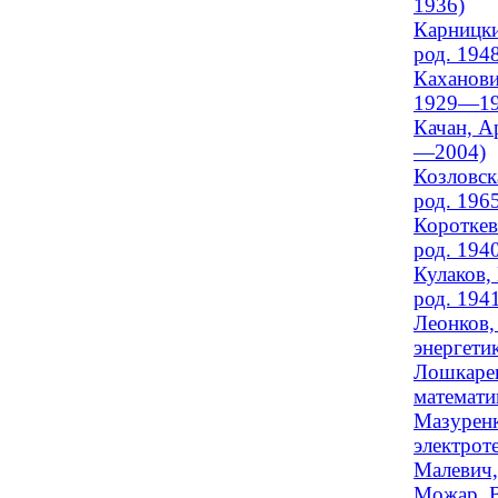
1936)
Карницки
род. 194
Каханови
1929—19
Качан, А
—2004)
Козловск
род. 196
Короткев
род. 194
Кулаков,
род. 194
Леонков,
энергети
Лошкарев
математик
Мазуренк
электроте
Малевич,
Можар, В