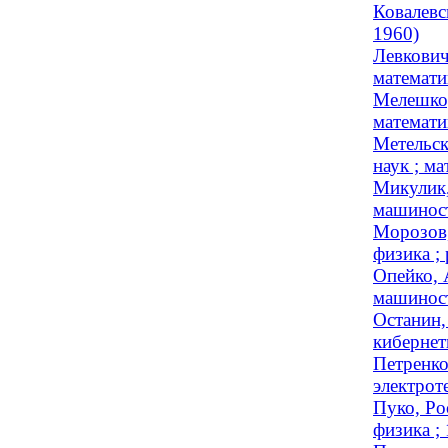
Ковалевс
1960)
Левкович
математи
Мелешко,
математик
Метельск
наук ; ма
Микулик,
машинос
Морозов,
физика ; 
Опейко, 
машиност
Останин,
кибернети
Петренко
электроте
Пуко, Ро
физика ;