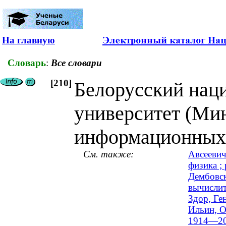
На главную
Словарь
:
Все словари
[210]
Белорусский нац
университет (Мин
информационных 
См. также:
Авсеевич
физика ; 
Дембовск
вычислит
Здор, Ге
Ильин, О
1914—20