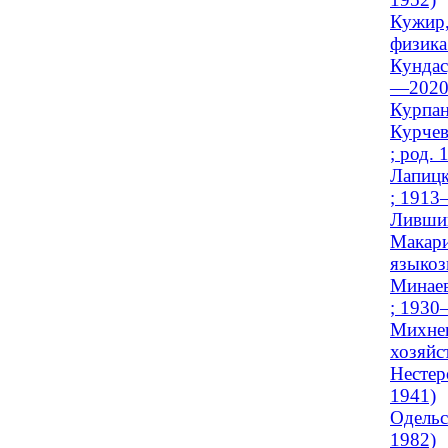
Кужир,
физика
Кундас
—2020
Курпан
Курчев
; род. 
Лапицк
; 1913
Лившиц
Макари
языкоз
Минаев
; 1930
Михнев
хозяйст
Нестер
1941)
Одельс
1982)