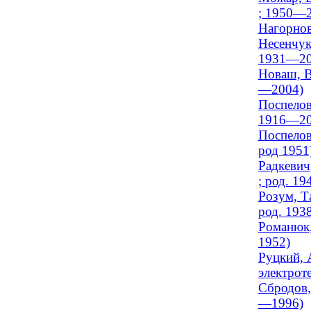
; 1950—
Нагорнов
Несенчук
1931—20
Новаш, В
—2004)
Поспелов
1916—20
Поспелов
род 1951
Радкевич
; род. 19
Розум, Т
род. 193
Романюк,
1952)
Руцкий, 
электрот
Сбродов,
—1996)