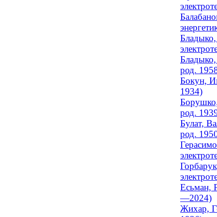
электроте
Балабано
энергетик
Бладыко,
электрот
Бладыко,
род. 195
Бокун, И
1934)
Борушко,
род. 193
Булат, В
род. 195
Герасимо
электроте
Горбарук
электрот
Есьман, 
—2024)
Жихар, Г