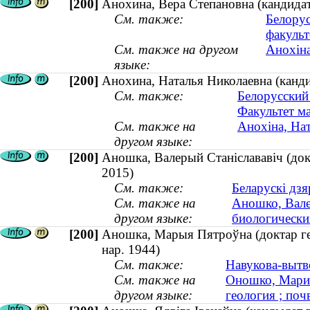
[200]
Анохина, Вера Степановна (кандидат
См. также:
Белорус
факульт
См. также на другом
Анохіна
языке:
[200]
Анохина, Наталья Николаевна (канди
См. также:
Белорусский
Факультет ма
См. также на
Анохіна, Нат
другом языке:
[200]
Аношка, Валерый Станіслававіч (док
2015)
См. также:
Беларускі дзя
См. также на
Аношко, Вале
другом языке:
биологически
[200]
Аношка, Марыя Пятроўна (доктар геола
нар. 1944)
См. также:
Навукова-вытво
См. также на
Оношко, Мария
другом языке:
геология ; поч