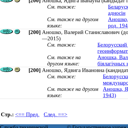
[200]
Аношка, Ядвiга Іванаўна (кандыдат г
См. также:
Беларуск
адносін
См. также на другом
Аношко,
языке:
род. 194
[200]
Аношко, Валерий Станиславович (док
—2015)
См. также:
Белорусский 
геоинформат
См. также на
Аношка, Вале
другом языке:
біялагічных 
[200]
Аношко, Ядвига Ивановна (кандидат 
См. также:
Белорусск
междунар
См. также на другом
Аношка, Яд
языке:
1943)
Стр.:
<== Пред.
След. ==>
Служба технической
© Государственное учреж