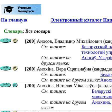
На главную
Словарь
:
Все словари
[200]
Аносов, Владимир Михайлович (канд
См. также:
Белорусский н
технологий уп
См. также на
Аносаў, Уладзі
другом языке:
[200]
Анохіна, Вера Сцяпанаўна (кандыдат 
См. также:
Белар
См. также на другом языке:
Анохи
[200]
Анохіна, Наталля Мікалаеўна (кандыд
См. также:
Беларускі
маркетынг
См. также на другом
Анохина, 
языке: