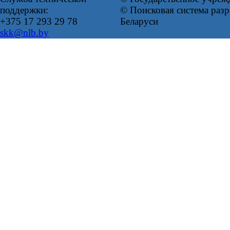
поддержки:
© Поисковая система ра
+375 17 293 29 78
Беларуси
skk@nlb.by