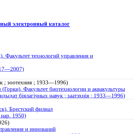
. Факультет технологий управления и
917—2007)
к ; зоотехния ; 1933—1996)
я (Горки). Факультет биотехнологии и аквакультуры
андыдат біялагічных навук ; заатэхнія ; 1933—1996)
к). Брестский филиал
 нар. 1950)
926)
управления и инноваций