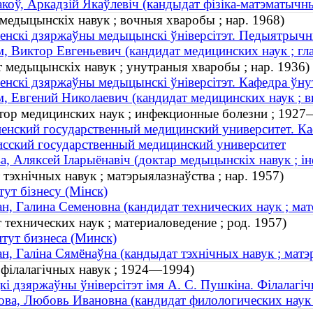
коў, Аркадзій Якаўлевіч (кандыдат фізіка-матэматычны
 медыцынскіх навук ; вочныя хваробы ; нар. 1968)
енскі дзяржаўны медыцынскі ўніверсітэт. Педыятрычн
, Виктор Евгеньевич (кандидат медицинских наук ; гла
т медыцынскіх навук ; унутраныя хваробы ; нар. 1936)
енскі дзяржаўны медыцынскі ўніверсітэт. Кафедра ўну
, Евгений Николаевич (кандидат медицинских наук ; вн
тор медицинских наук ; инфекционные болезни ; 192
енский государственный медицинский университет. К
сский государственный медицинский университет
а, Аляксей Іларыёнавіч (доктар медыцынскіх навук ;
тэхнічных навук ; матэрыялазнаўства ; нар. 1957)
тут бізнесу (Мінск)
н, Галина Семеновна (кандидат технических наук ; мат
технических наук ; материаловедение ; род. 1957)
тут бизнеса (Минск)
н, Галіна Сямёнаўна (кандыдат тэхнічных навук ; матэр
 філалагічных навук ; 1924—1994)
кі дзяржаўны ўніверсітэт імя А. С. Пушкіна. Філалагі
ва, Любовь Ивановна (кандидат филологических наук 