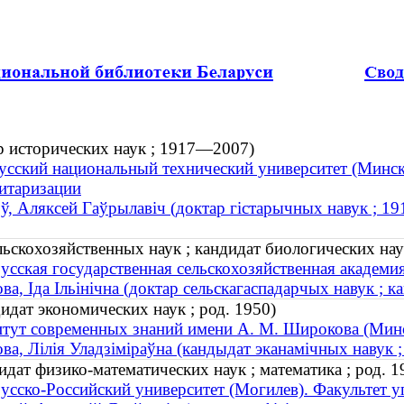
р исторических наук ; 1917—2007)
усский национальный технический университет (Минск)
итаризации
ў, Аляксей Гаўрылавіч (доктар гістарычных навук ; 1
ьскохозяйственных наук ; кандидат биологических нау
усская государственная сельскохозяйственная академи
ва, Іда Ільінічна (доктар сельскагаспадарчых навук ; к
дат экономических наук ; род. 1950)
тут современных знаний имени А. М. Широкова (Минс
ва, Лілія Уладзіміраўна (кандыдат эканамічных навук ;
дат физико-математических наук ; математика ; род. 1
усско-Российский университет (Могилев). Факультет 