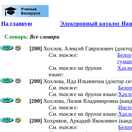
На главную
Словарь
:
Все словари
[200]
Хохлов, Алексей Гаврилович (докто
См. также:
Белор
гуман
См. также на другом
Хахло
языке:
[200]
Хохлова, Ида Ильинична (доктор сел
См. также:
Белор
См. также на другом языке:
Хахло
[200]
Хохлова, Лилия Владимировна (канди
См. также:
Инсти
См. также на другом языке:
Хахло
[200]
Хохряков, Аркадий Яковлевич (канди
См. также:
Белор