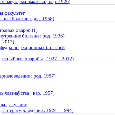
х навук ; матэматыка ; нар. 1926)
ы факультэт
зные болезни ; род. 1968)
траных хвароб (1)
утренние болезни ; род. 1936)
7—2012)
афедра инфекционных болезней
 інфекцыйныя хваробы ; 1927—2012)
ериаловедение ; род. 1957)
ыялазнаўства ; нар. 1957)
чны факультэт
; литературоведение ; 1924—1994)