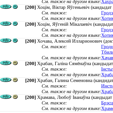
См. также на другом языке:
Хахра
[200]
Хоцім, Віктар Яўгеньевіч (кандыдат
См. также:
Гродз
См. также на другом языке:
Хотим
[200]
Хоцім, Яўгеній Мікалаевіч (кандыда
См. также:
Гродз
См. также на другом языке:
Хотим
[200]
Хочава, Алексей Илларионович (док
См. также:
Гродн
Тбили
См. также на другом языке:
Хачав
[200]
Храбан, Галіна Сямёнаўна (кандыдат 
См. также:
Інсты
См. также на другом языке:
Храба
[200]
Храбан, Галина Семеновна (кандидат 
См. также:
Инсти
См. также на другом языке:
Храба
[200]
Храмава, Любоў Іванаўна (кандыдат
См. также:
Брэсц
См. также на другом языке:
Храмо