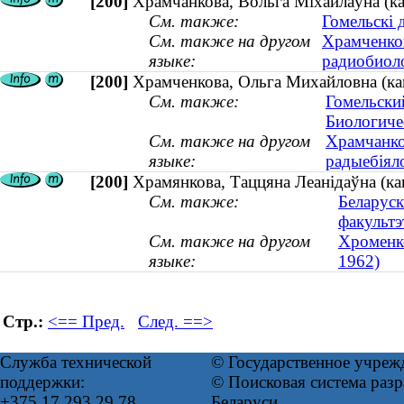
[200]
Храмчанкова, Вольга Міхайлаўна (кан
См. также:
Гомельскі 
См. также на другом
Храмченков
языке:
радиобиоло
[200]
Храмченкова, Ольга Михайловна (кан
См. также:
Гомельски
Биологиче
См. также на другом
Храмчанко
языке:
радыебіяло
[200]
Храмянкова, Таццяна Леанідаўна (ка
См. также:
Беларуск
факультэ
См. также на другом
Хроменко
языке:
1962)
Стр.:
<== Пред.
След. ==>
Служба технической
© Государственное учреж
поддержки:
© Поисковая система ра
+375 17 293 29 78
Беларуси