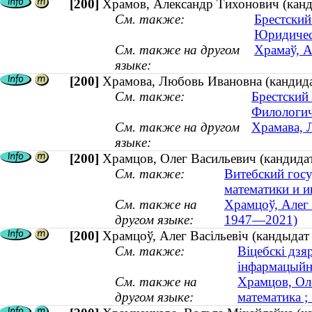
[200]
Храмов, Александр Тихонович (канди
См. также:
Брестский
Юридичес
См. также на другом
Храмаў, А
языке:
[200]
Храмова, Любовь Ивановна (кандида
См. также:
Брестский
Филологич
См. также на другом
Храмава, 
языке:
[200]
Храмцов, Олег Васильевич (кандидат
См. также:
Витебский гос
математики и 
См. также на
Храмцоў, Алег 
другом языке:
1947—2021)
[200]
Храмцоў, Алег Васільевіч (кандыдат
См. также:
Віцебскі дзя
інфармацыйн
См. также на
Храмцов, Оле
другом языке:
математика 