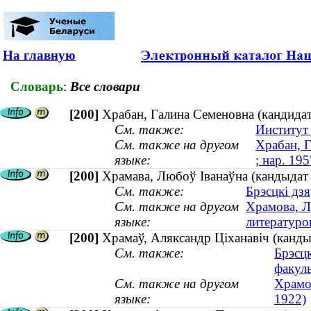
На главную
Словарь
:
Все словари
[200]
Храбан, Галина Семеновна (кандидат 
См. также:
Институт
См. также на другом
Храбан, Г
языке:
; нар. 195
[200]
Храмава, Любоў Іванаўна (кандыдат
См. также:
Брэсцкі дз
См. также на другом
Храмова, Л
языке:
литературо
[200]
Храмаў, Аляксандр Ціханавіч (кандыд
См. также:
Брэсц
факуль
См. также на другом
Храмо
языке:
1922)