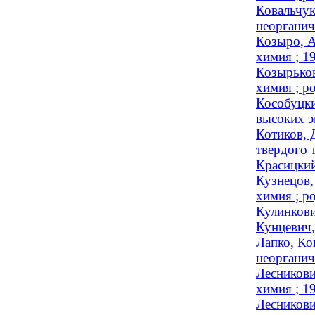
Ковальчук
неорганич
Козыро, А
химия ; 
Козырьков
химия ; ро
Кособуцки
высоких э
Котиков, 
твердого т
Красицкий
Кузнецов,
химия ; ро
Кулинкови
Кунцевич,
Лапко, Ко
неорганич
Лесникови
химия ; 
Лесникови