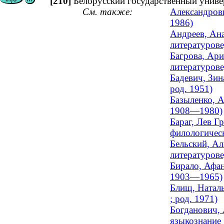
[210]
Белорусский государственный униве
См. также:
Александров
1986)
Андреев, Ана
литературове
Багрова, Ари
литературове
Бадевич, Зин
род. 1951)
Базыленко, А
1908—1980)
Бараг, Лев Г
филологичес
Бельский, Ал
литературове
Бирало, Афан
1903—1965)
Блищ, Наталь
; род. 1971)
Богданович, 
языкознание