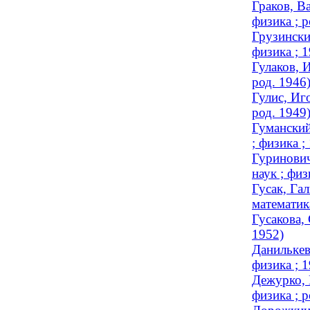
Граков, В
физика ; р
Грузински
физика ; 
Гулаков, 
род. 1946
Гулис, Иг
род. 1949
Гуманский
; физика 
Гуринович
наук ; физ
Гусак, Га
математика
Гусакова,
1952)
Данилькев
физика ; 
Дежурко, 
физика ; р