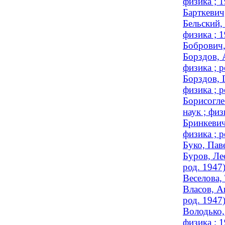
физика ; 
Барткевич
Бельский,
физика ; 
Бобрович,
Борздов, 
физика ; р
Борздов, 
физика ; р
Борисогле
наук ; фи
Бринкевич
физика ; р
Буко, Пав
Буров, Ле
род. 1947
Веселова,
Власов, А
род. 1947
Володько,
физика ; 