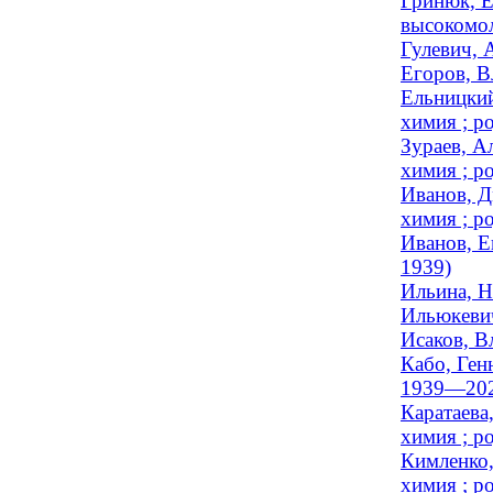
Гринюк, Е
высокомол
Гулевич, 
Егоров, В
Ельницкий
химия ; ро
Зураев, А
химия ; ро
Иванов, Д
химия ; ро
Иванов, Е
1939)
Ильина, Н
Ильюкевич
Исаков, В
Кабо, Ген
1939—202
Каратаева
химия ; ро
Кимленко,
химия ; ро