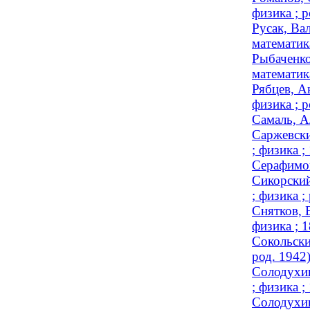
физика ; р
Русак, Ва
математик
Рыбаченко
математика
Рябцев, А
физика ; р
Самаль, А
Саржевски
; физика 
Серафимов
Сикорский
; физика ;
Снятков, 
физика ; 
Сокольски
род. 1942
Солодухин
; физика 
Солодухин