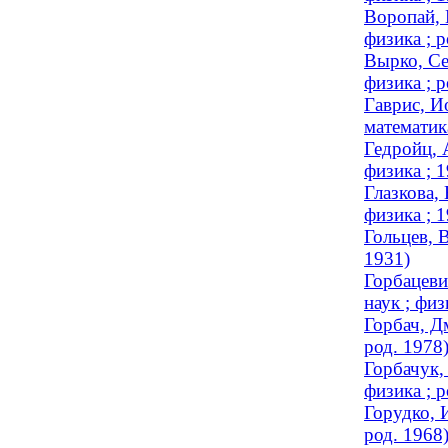
Воропай, 
физика ; р
Вырко, Се
физика ; р
Гаврис, И
математик
Гедройц, 
физика ; 
Глазкова,
физика ; 
Гольцев, 
1931)
Горбацеви
наук ; физ
Горбач, Д
род. 1978
Горбачук,
физика ; р
Горудко, 
род. 1968