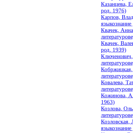
Казанцева, Е
род. 1976)
Карпов, Влад
языкознание 
Квачек, Анна
литературове
Квачек, Вале
род. 1939)
Ключенович, 
литературове
Кобржицкая, 
литературове
Ковалева, Та
литературов
Кожинова, Ал
1963)
Козлова, Оль
литературов
Козловская, 
языкознание 