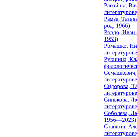
Рагойша, Вяч
литературов
Рамза, Татья
род. 1966)
Ровдо, Иван 
1953)
Ромашко, Нин
литературов
Рукшина, Кла
филологичес
Семашкевич,
литературове
Сидорова, Та
литературове
Синькова, Лю
литературове
Соболева, Лю
1956—2023)
Станюта, Але
литературове