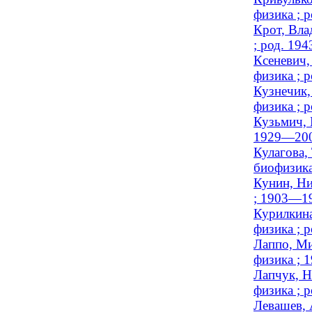
физика ; р
Крот, Вла
; род. 194
Ксеневич,
физика ; р
Кузнечик,
физика ; р
Кузьмич, 
1929—200
Кулагова,
биофизика
Кунин, Ни
; 1903—1
Курилкина
физика ; р
Лаппо, Ми
физика ; 
Лапчук, Н
физика ; р
Левашев, 