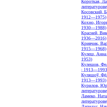
Короткая, Ла
литературове
Косовский, Б
1912—1975)
Кохно, Игорь
1930—1988)
Красней, Вик
1936—2016)
Кривчик, Вар
1915—1968)
Кулеш, Анна 
1953)
Кулешов, Фед
; 1913—1993
Куляшоў, Фёд
1913—1993)
Курилов, Юри
литературове
Ламеко, Ната
литературове
Лапидус, Нау