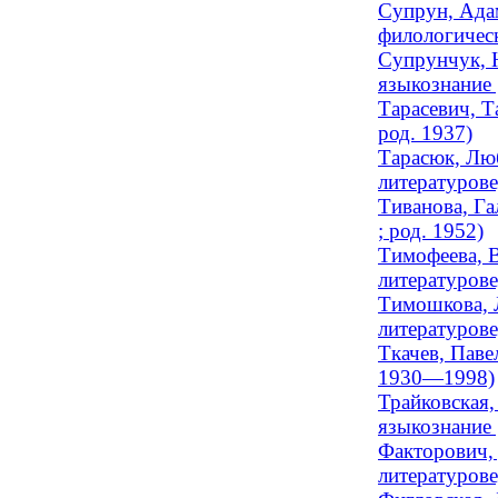
Супрун, Адам
филологическ
Супрунчук, Н
языкознание 
Тарасевич, Т
род. 1937)
Тарасюк, Люб
литературове
Тиванова, Га
; род. 1952)
Тимофеева, В
литературов
Тимошкова, 
литературов
Ткачев, Паве
1930—1998)
Трайковская,
языкознание 
Факторович, 
литературов