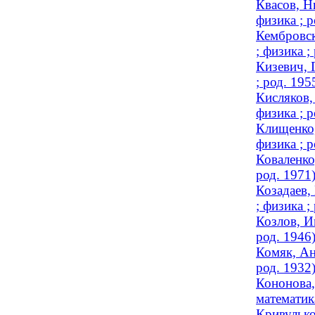
Квасов, Н
физика ; р
Кембровск
; физика ;
Кизевич, 
; род. 195
Кисляков,
физика ; р
Клищенко,
физика ; р
Коваленко
род. 1971
Козадаев,
; физика ;
Козлов, И
род. 1946
Комяк, Ан
род. 1932
Кононова,
математика
Кривулько