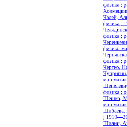
физика ; р
Холмецкий
Чалей, Ал
физика ; 
Челядинск
физика ; р
Черенкеви
физико-ма
Чернявска
физика ; р
Чертко, Н
Чупригин,
математика
Шепелевич
физика ; р
Шешко, Ми
математик
Шибаева, 
; 1919—2
Шилин, Ан