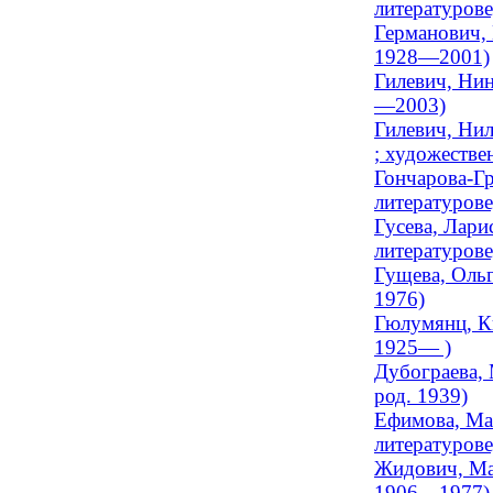
литературове
Германович, 
1928—2001)
Гилевич, Нин
—2003)
Гилевич, Нил
; художестве
Гончарова-Гр
литературове
Гусева, Лари
литературов
Гущева, Ольг
1976)
Гюлумянц, Ки
1925— )
Дубограева, 
род. 1939)
Ефимова, Мар
литературов
Жидович, Мар
1906—1977)