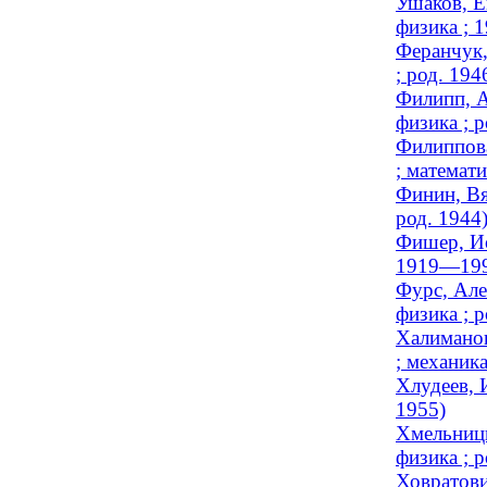
Ушаков, Е
физика ; 
Феранчук,
; род. 194
Филипп, А
физика ; р
Филиппова
; математи
Финин, Вя
род. 1944
Фишер, Ио
1919—199
Фурс, Але
физика ; р
Халиманов
; механик
Хлудеев, 
1955)
Хмельницк
физика ; р
Ховратови