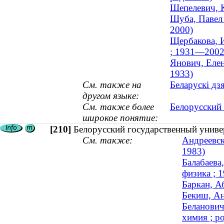
Шепелевич, 
Шуба, Павел 
2000)
Щербакова, И
; 1931—2002
Янович, Елен
1933)
См. также на
Беларускі дз
другом языке:
См. также более
Белорусский 
широкое понятие:
[210]
Белорусский государственный униве
См. также:
Андреевск
1983)
Балабаева
физика ; 
Баркан, А
Бекиш, Ан
Беланович
химия ; ро