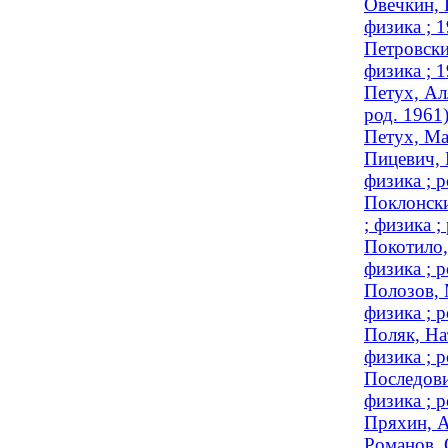
Овечкин, 
физика ; 
Петровски
физика ; 
Петух, Ал
род. 1961
Петух, Ма
Пицевич, 
физика ; р
Поклонски
; физика ;
Покотило,
физика ; р
Полозов, 
физика ; р
Поляк, На
физика ; р
Последови
физика ; р
Пряхин, А
Романов, 