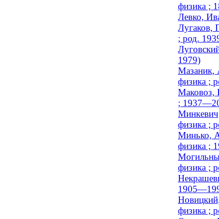
физика ; 
Левко, Ив
Лугаков, 
; род. 193
Луговский
1979)
Мазаник, 
физика ; р
Маковоз, 
; 1937—2
Минкевич,
физика ; р
Минько, А
физика ; 
Могильный
физика ; р
Некрашеви
1905—199
Новицкий,
физика ; р