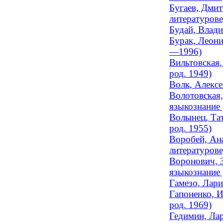
Бугаев, Дмит
литературов
Будай, Влади
Бурак, Леони
—1996)
Вильтовская,
род. 1949)
Волк, Алексе
Волотовская,
языкознание 
Волынец, Тат
род. 1955)
Воробей, Ана
литературов
Воронович, З
языкознание
Гамезо, Лари
Гапоненко, И
род. 1969)
Гедимин, Лар