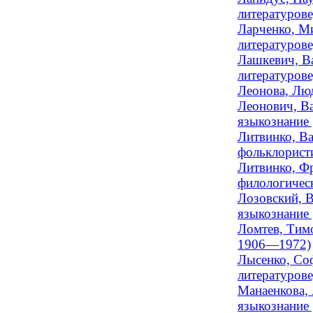
литературове
Ларченко, Ми
литературов
Лашкевич, Ва
литературове
Леонова, Люд
Леонович, Ва
языкознание 
Литвинко, Ва
фольклорист
Литвинко, Фр
филологическ
Лозовский, 
языкознание
Ломтев, Тимо
1906—1972)
Лысенко, Соф
литературов
Манаенкова, 
языкознание 