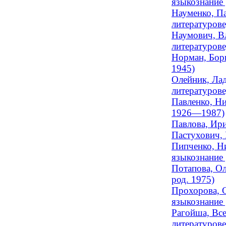
языкознание 
Науменко, Па
литературове
Наумович, В
литературове
Норман, Бори
1945)
Олейник, Лад
литературове
Павленко, Ни
1926—1987)
Павлова, Ири
Пастухович, 
Пипченко, Ни
языкознание
Потапова, Ол
род. 1975)
Прохорова, С
языкознание
Рагойша, Все
литературове