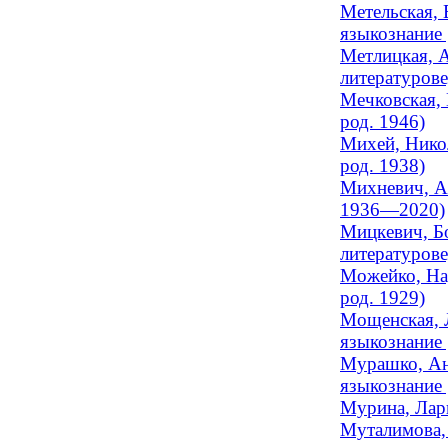
Метельская, 
языкознание
Метлицкая, А
литературове
Мечковская, 
род. 1946)
Михей, Никол
род. 1938)
Михневич, Ар
1936—2020)
Мицкевич, Бо
литературов
Можейко, Над
род. 1929)
Мощенская, 
языкознание 
Мурашко, Ант
языкознание
Мурина, Лари
Муталимова,