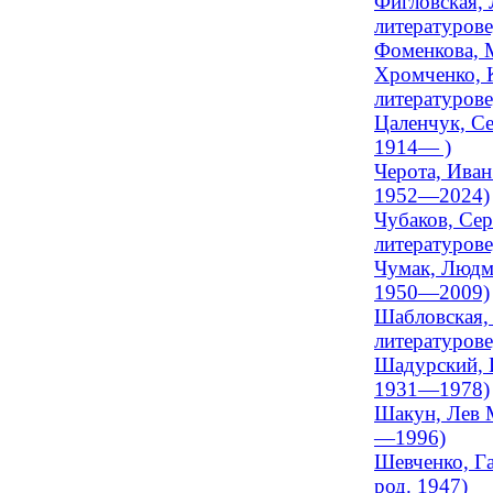
Фигловская, 
литературов
Фоменкова, М
Хромченко, К
литературов
Цаленчук, Се
1914— )
Черота, Иван
1952—2024)
Чубаков, Сер
литературов
Чумак, Людми
1950—2009)
Шабловская, 
литературов
Шадурский, И
1931—1978)
Шакун, Лев М
—1996)
Шевченко, Га
род. 1947)