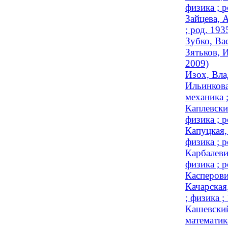
физика ; р
Зайцева, 
; род. 193
Зубко, Ва
Зятьков, 
2009)
Изох, Вла
Ильинкова
механика ;
Каплевски
физика ; р
Капуцкая,
физика ; р
Карбалеви
физика ; р
Касперови
Качарская
; физика 
Кашевский
математика