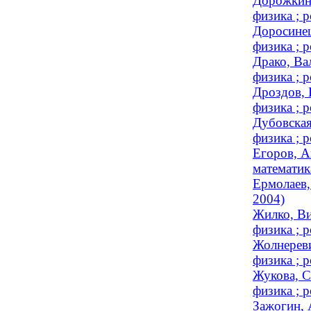
Дорожкин,
физика ; р
Доросинец
физика ; р
Драко, Ва
физика ; р
Дроздов, 
физика ; р
Дубовская
физика ; р
Егоров, А
математика
Ермолаев,
2004)
Жилко, Ви
физика ; р
Жолнереви
физика ; р
Жукова, С
физика ; р
Зажогин, 