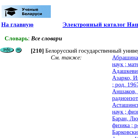
На главную
Словарь
:
Все словари
[210]
Белорусский государственный униве
См. также:
Абрашина-
наук ; мат
Адашкевич
Азарко, И
; род. 196
Аншаков, 
радиоизот
Асташинск
наук ; физ
Баран, Лю
физика ; р
Барковски