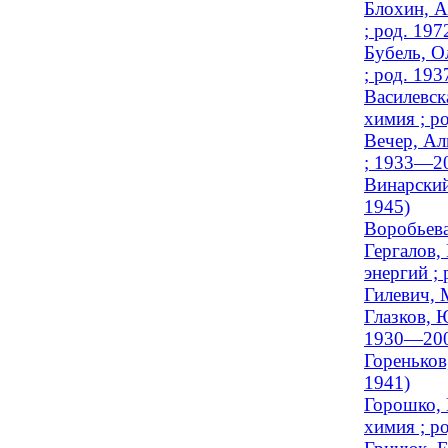
Блохин, А
; род. 197
Бубель, О
; род. 193
Василевск
химия ; ро
Вечер, Ал
; 1933—2
Винарский
1945)
Воробьева
Гергалов,
энергий ; 
Гилевич, 
Глазков, 
1930—200
Гореньков
1941)
Горошко, 
химия ; ро