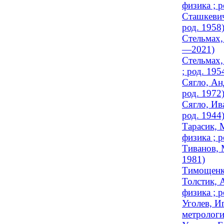
физика ; р
Сташкевич
род. 1958
Стельмах,
—2021)
Стельмах,
; род. 195
Сягло, Ан
род. 1972
Сягло, Ив
род. 1944
Тарасик, 
физика ; р
Тиванов, 
1981)
Тимощенко
Толстик, 
физика ; р
Уголев, И
метрологи