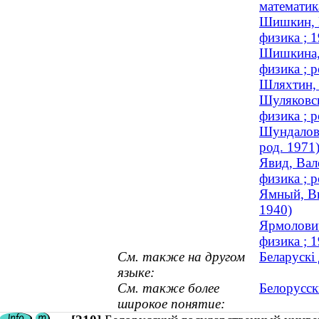
математика
Шишкин, Г
физика ; 
Шишкина, 
физика ; р
Шляхтин, 
Шуляковск
физика ; р
Шундалов,
род. 1971
Явид, Вал
физика ; р
Ямный, Ви
1940)
Ярмолович
физика ; 
См. также на другом
Беларускі
языке:
См. также более
Белорусск
широкое понятие: