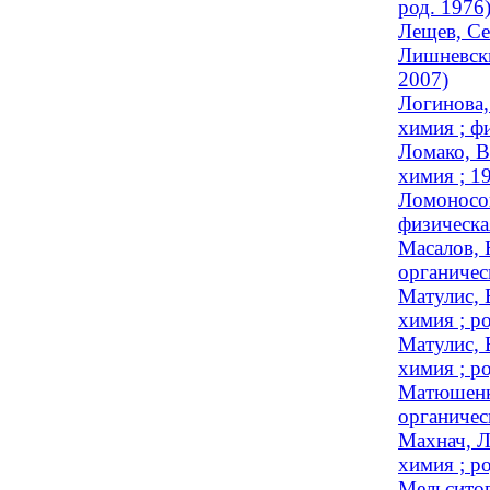
род. 1976
Лещев, Се
Лишневски
2007)
Логинова,
химия ; ф
Ломако, В
химия ; 
Ломоносов
физическа
Масалов, 
органичес
Матулис, 
химия ; ро
Матулис, 
химия ; ро
Матюшенко
органичес
Махнач, Л
химия ; ро
Мельситов