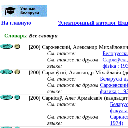
На главную
Словарь
:
Все словари
[200]
Саржевский, Александр Михайлович 
См. также:
Белорусски
См. также на другом
Саржэўскі,
языке:
фізіка ; 1
[200]
Саржэўскі, Аляксандр Міхайлавіч (д
См. также:
Беларускі д
См. также на другом
Саржевский
языке:
физика ; 1
[200]
Саркісаў, Алег Армаісавіч (кандыдат 
См. также:
Беларус
факульт
См. также на другом
Саркисо
языке:
1974)