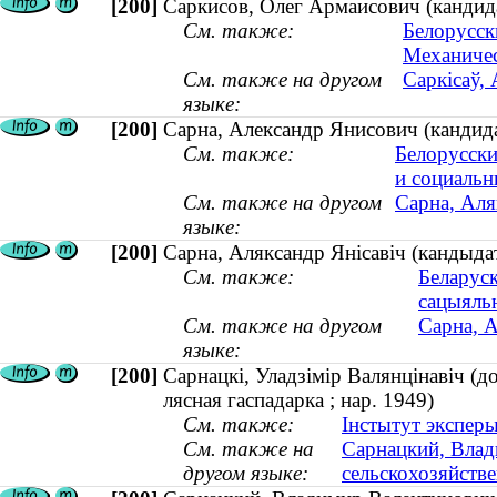
[200]
Саркисов, Олег Армаисович (кандидат
См. также:
Белорусск
Механичес
См. также на другом
Саркісаў, 
языке:
[200]
Сарна, Александр Янисович (кандида
См. также:
Белорусски
и социальн
См. также на другом
Сарна, Аля
языке:
[200]
Сарна, Аляксандр Янісавіч (кандыдат
См. также:
Беларуск
сацыяль
См. также на другом
Сарна, А
языке:
[200]
Сарнацкі, Уладзімір Валянцінавіч (д
лясная гаспадарка ; нар. 1949)
См. также:
Інстытут эксперы
См. также на
Сарнацкий, Влад
другом языке:
сельскохозяйстве