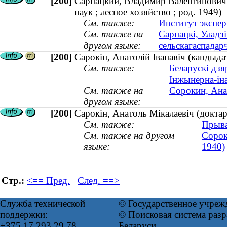
[200]
Сарнацкий, Владимир Валентинович 
наук ; лесное хозяйство ; род. 1949)
См. также:
Институт экспер
См. также на
Сарнацкі, Уладзі
другом языке:
сельскагаспадарч
[200]
Сарокін, Анатолій Іванавіч (кандыдат
См. также:
Беларускі дзя
Інжынерна-ін
См. также на
Сорокин, Ана
другом языке:
[200]
Сарокін, Анатоль Мікалаевіч (доктар
См. также:
Прыва
См. также на другом
Сорок
языке:
1940)
Стр.:
<== Пред.
След. ==>
Служба технической
© Государственное учреж
поддержки:
© Поисковая система ра
+375 17 293 29 78
Беларуси