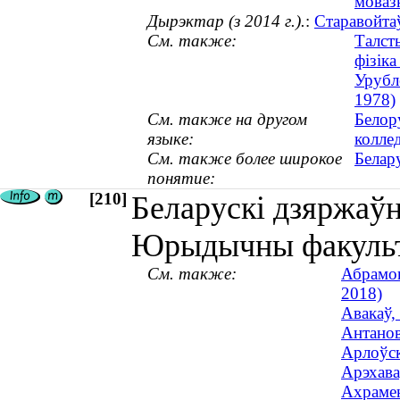
мовазн
Дырэктар (з 2014 г.).
:
Старавойта
См. также:
Талст
фізіка
Урубл
1978)
См. также на другом
Белор
языке:
колле
См. также более широкое
Белар
понятие:
[210]
Беларускі дзяржаўн
Юрыдычны факуль
См. также:
Абрамов
2018)
Авакаў,
Антанов
Арлоўск
Арэхава
Ахрамен