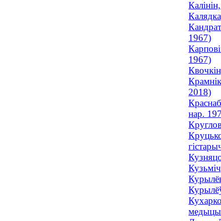
Калінін
Калядка
Кандрат
1967)
Карпові
1967)
Квочкін
Крамнік
2018)
Краснаб
нар. 19
Круглов
Круцько
гістары
Кузняцо
Кузьміч
Курылёв
Курылёў
Кухарко
медыцын