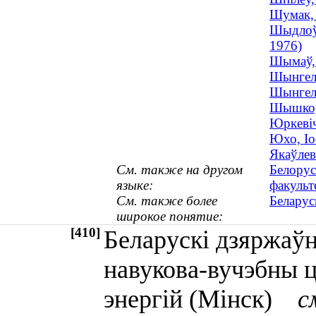
Шумак, 
Шыдлоўс
1976)
Шымаў, 
Шынгел
Шынгель
Шышко, 
Юркевіч
Юхо, Іо
Якаўлев
См. также на другом
Белорус
языке:
факульт
См. также более
Беларус
широкое понятие:
[410]
Беларускі дзяржаў
навукова-вучэбны цэ
энергій (Мінск)
с