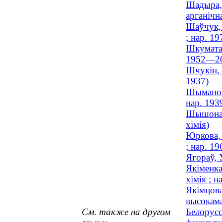
Шадыра, 
арганічн
Шаўчук, 
; нар. 19
Шкуматаў
1952—2
Шчукін, 
1937)
Шыманові
нар. 193
Шышонак,
хімія)
Юркова, 
; нар. 19
Ягораў, 
Якіменка
хімія ; н
Якімцова
высокама
См. также на другом
Белорусс