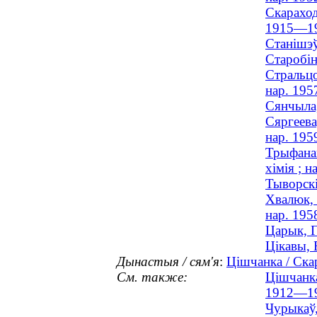
Скараход
1915—1
Станішэў
Старобін
Стральцо
нар. 195
Сянчыла,
Сяргеева
нар. 195
Трыфанав
хімія ; н
Тыворскі
Хвалюк, 
нар. 195
Царык, Г
Цікавы, 
Дынастыя / сям'я
:
Цішчанка / Ска
См. также:
Цішчанка
1912—1
Чурыкаў,