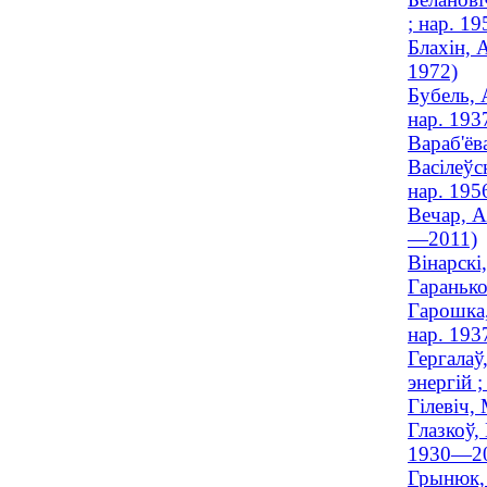
; нар. 19
Блахiн, 
1972)
Бубель, 
нар. 193
Вараб'ёв
Васілеўс
нар. 195
Вечар, А
—2011)
Вінарскі
Гаранько
Гарошка,
нар. 193
Гергалаў
энергій ;
Гілевіч,
Глазкоў,
1930—2
Грынюк, 