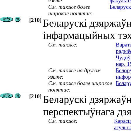
языке:
факульте
См. также более
Беларуск
широкое понятие:
[210]
Беларускі дзяржаўн
інфармацыйных тэх
См. также:
Варатн
радыёф
Чудоў
нар. 1
См. также на другом
Белор
языке:
инфор
См. также более широкое
Белару
понятие:
[210]
Беларускі дзяржаўн
перспектыўнага дзя
См. также:
Карасц
агульна