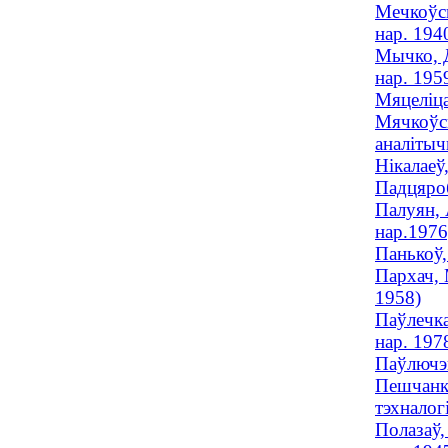
Мечкоўск
нар. 194
Мычко, Д
нар. 195
Мяцелiца
Мячкоўск
аналітычн
Нікалаеў
Падцяроб
Палуян, 
нар.1976
Панькоў,
Пархач, 
1958)
Паўлечка
нар. 197
Паўлючэн
Пешчанка
тэхналогі
Полазаў,