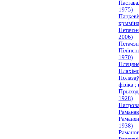
Пастава
1975)
Пацкеві
крыміна
Петачэн
2006)
Петачэн
Піліпен
1970)
Плецянё
Пляхімо
Полазаў
фізіка ;
Прыходз
1928)
Пятрова
Раманав
Раманен
1938)
Раманов