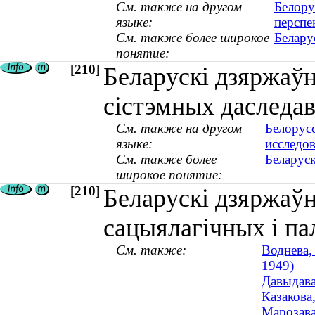
См. также на другом
Белору
языке:
перспе
См. также более широкое
Белару
понятие:
[210]
Беларускі дзяржаўн
сістэмных даследа
См. также на другом
Белорус
языке:
исследо
См. также более
Беларуск
широкое понятие:
[210]
Беларускі дзяржаўн
сацыялагічных і п
См. также:
Воднева,
1949)
Давыдава
Казакова,
Марозава