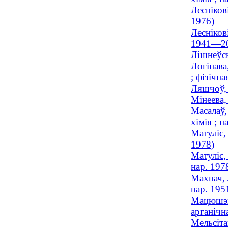
Леснiков
1976)
Лесніков
1941—2
Лішнеўск
Логінава
; фізічна
Ляшчоў, 
Мiнеева,
Масалаў,
хімія ; н
Матуліс,
1978)
Матуліс,
нар. 197
Махнач, 
нар. 195
Мацюшэнк
арганічна
Мельсіта