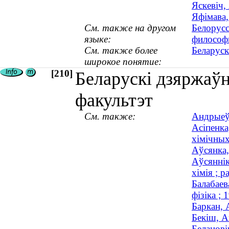
Яскевіч,
Яфімава,
См. также на другом
Белорусс
языке:
философ
См. также более
Беларуск
широкое понятие:
[210]
Беларускі дзяржаўн
факультэт
См. также:
Андрыеўс
Асіпенка
хімічных
Аўсянка,
Аўсяннік
хімія ; р
Балабаев
фізіка ;
Баркан, 
Бекiш, А
Беланові