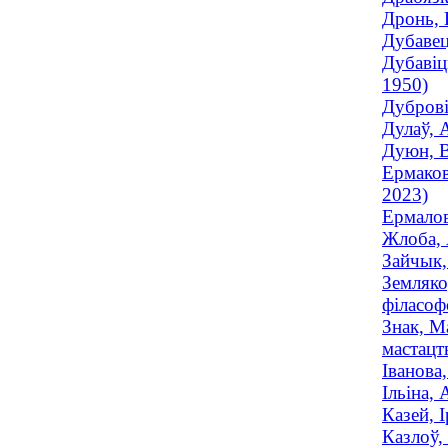
Дронь, 
Дубавец
Дубавіц
1950)
Дуброві
Дулаў, 
Дуюн, В
Ермаков
2023)
Ермалов
Жлоба, 
Зайчык,
Земляко
філасофс
Знак, М
мастацтв
Іванова
Ільіна,
Казей, 
Казлоў,