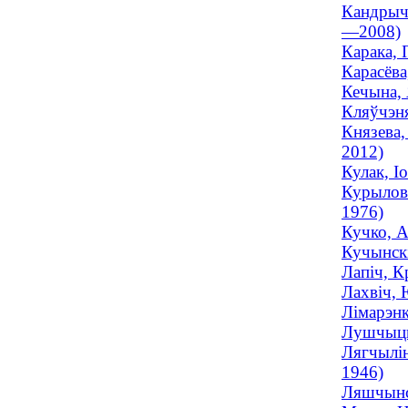
Кандрычы
—2008)
Карака, 
Карасёва
Кечына, 
Кляўчэня
Князева,
2012)
Кулак, І
Курылові
1976)
Кучко, А
Кучынскі
Лапіч, К
Лахвіч, 
Лімарэнк
Лушчыцкі
Лягчылін
1946)
Ляшчынск