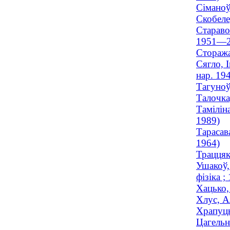
Сіманоў
Скобеле
Стараво
1951—2
Стоража
Сягло, 
нар. 19
Тагуноў
Талочка
Тамілін
1989)
Тарасав
1964)
Траццяк
Ушакоў,
фізіка 
Хацько,
Хлус, А
Храпуцк
Цагельн