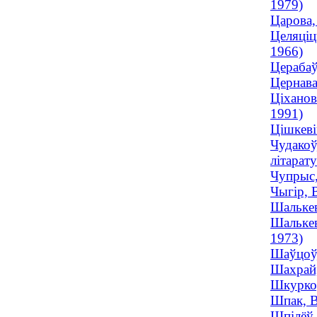
1979)
Царова,
Целяціц
1966)
Церабаў
Цернава
Ціханов
1991)
Цішкеві
Чудакоў
літарату
Чупрыс,
Чыгір, 
Шалькев
Шалькев
1973)
Шаўцоў,
Шахрай,
Шкурко,
Шпак, В
Шпілёў,