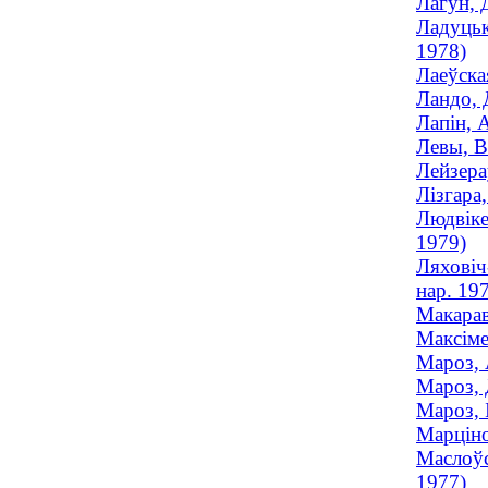
Лагун, 
Ладуцьк
1978)
Лаеўска
Ландо, 
Лапін, 
Левы, В
Лейзера
Лізгара
Людвіке
1979)
Ляховіч
нар. 19
Макарав
Максіме
Мароз, 
Мароз, 
Мароз, 
Марціно
Маслоўс
1977)