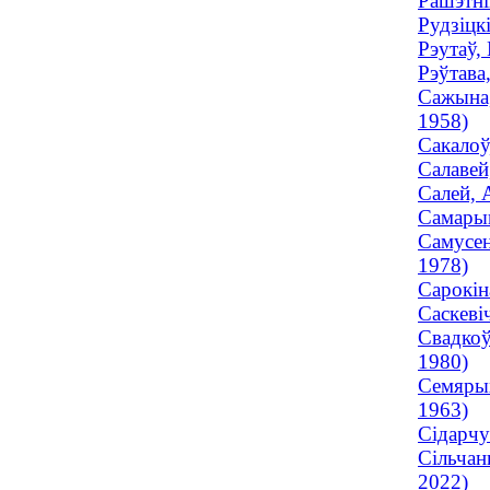
Рашэтні
Рудзіцк
Рэутаў,
Рэўтава
Сажына,
1958)
Сакалоў
Салавей
Салей, 
Самарын
Самусен
1978)
Сарокін
Саскеві
Свадкоў
1980)
Семярых
1963)
Сідарчу
Сільчан
2022)