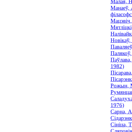
Малая, Н
Манаеў, 
філасофс
Мацэвіч,
Мятліцкі
Налівайк
Новікаў,
Паваляеў
Палякоў,
Паўлава,
1982)
Пісарава
Пісарэнк
Рожын, М
Румянцав
Саладуха
1976)
Сарна, А
Сідарэнк
Сініца, 
Сляповіч