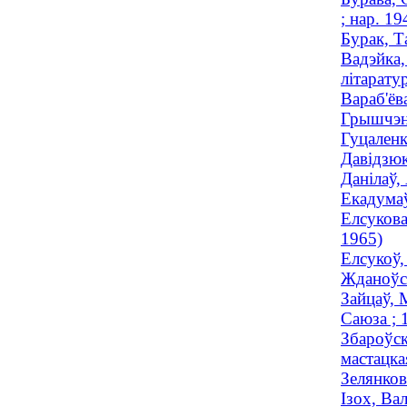
; нар. 19
Бурак, Т
Вадэйка,
літарату
Вараб'ёв
Грышчэнк
Гуцаленк
Давідзюк
Данілаў,
Екадумаў
Елсукова
1965)
Елсукоў,
Жданоўск
Зайцаў, 
Саюза ;
Збароўск
мастацка
Зелянков
Ізох, Ва