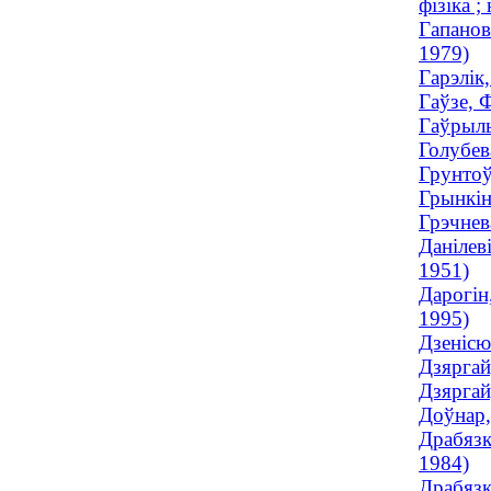
фізіка ;
Гапанов
1979)
Гарэлік
Гаўзе, 
Гаўрыль
Голубев
Грунтоў
Грынкін
Грэчнев
Данілев
1951)
Дарогін
1995)
Дзенісю
Дзяргай
Дзяргай
Доўнар,
Драбязк
1984)
Драбязк