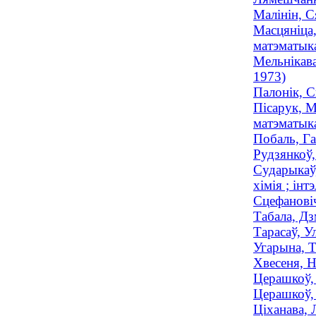
Малінін, С
Масцянiца,
матэматыка
Мельнiкава
1973)
Палонік, С
Пісарук, М
матэматыка
Побаль, Га
Рудзянкоў,
Сударыкаў,
хімія ; інт
Сцефановіч
Табала, Дз
Тарасаў, У
Угарына, Т
Хвесеня, Н
Церашкоў, 
Церашкоў, 
Ціханава, 