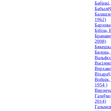
Бабіцкі
Бабылёў
Балашэн
1962)
Барзова
Бібіла,
Бранаве
2008)
Бякешка
Бялова,
Вальфсо
Васілев
Верхаво
Віхараў
Войцік,
1954 )
Вярэнчы
Галаўко
2014)
Галынск