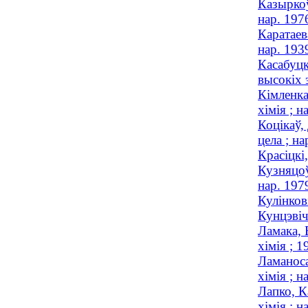
Казыркоў
нар. 197
Каратаев
нар. 193
Касабуцк
высокіх э
Кімленка
хімія ; н
Коцiкаў,
цела ; на
Красiцкi,
Кузняцоў
нар. 197
Кулінков
Кунцэвіч
Ламака, 
хімія ; 
Ламаноса
хімія ; н
Лапко, К
хімія ; н