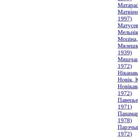
Матарас
Матвіен
1997)
Матусев
Мельнік
Моціна,
Мялешка
1939)
Мяшчана
1972)
Ніканав
Новік, 
Новікав
1972)
Павецье
1971)
Панамар
1978)
Парэчын
1972)