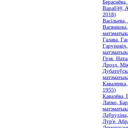
Бераснёва,
Вараб'ёў, 
2018)
Васільева,
Васянкова,
матэматыка
Галава, Га
Гаруновiч,
матэматык
Грэк, Ната
Дрозд, Мік
Дубатоўска
матэматыка
Каваленка,
1955)
Кавалёва, 
Лапко, Бар
матэматыка
Лаўрухiна,
Лур'е, Абр
Лямешчанка