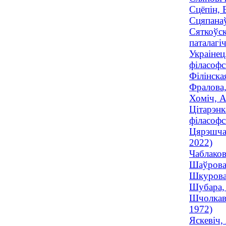
Сцёпін, 
Сцяпанаў
Сяткоўск
паталагіч
Украінец
філасофс
Філінска
Фралова,
Хоміч, А
Цітарэнк
філасофс
Цярэшчан
2022)
Чаблаков
Шаўрова,
Шкурова,
Шубара, 
Шчолкава
1972)
Яскевіч,