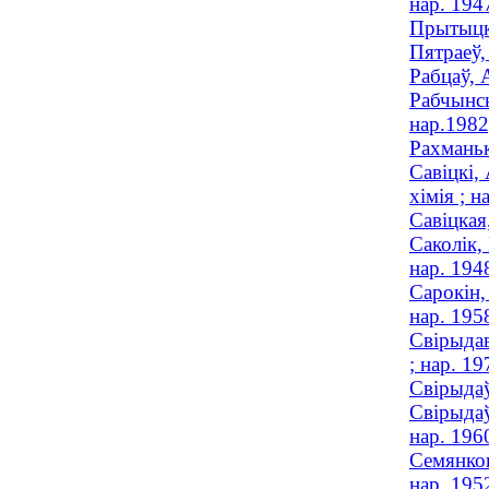
нар. 194
Прытыцка
Пятраеў,
Рабцаў, 
Рабчынск
нар.1982
Рахманьк
Савiцкi,
хімія ; н
Савіцкая
Саколік,
нар. 194
Сарокін,
нар. 195
Свірыдав
; нар. 19
Свірыдаў
Свірыдаў
нар. 196
Семянков
нар. 195