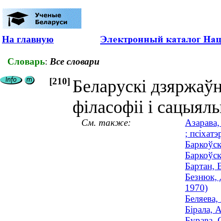
На главную
Словарь
:
Все словари
[210]
Беларускі дзяржаўн
філасофіі і сацыял
См. также:
Азарава,
; псіхатэ
Баркоўск
Баркоўск
Бартан, 
Безнюк, 
1970)
Беляева,
Бірала, 
Бурава, 