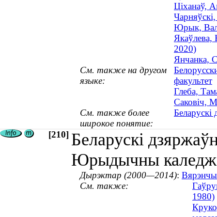
Ціханаў, А
Чарняўскі,
Юрык, Валя
Якаўлева, 
2020)
Янчанка, 
См. также на другом
Белорусск
языке:
факультет
Глеба, Там
Саковiч, М
См. также более
Беларускі 
широкое понятие:
[210]
Беларускі дзяржаўн
Юрыдычны каледж
Дырэктар (2000—2014)
:
Вярэнчык
См. также:
Гаўру
1980)
Круко