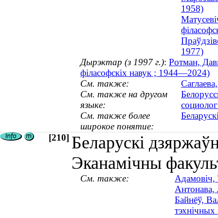
1958)
Матусеві
філасофс
Праўдзiв
1977)
Дырэктар (з 1997 г.)
:
Ротман, Дав
філасофскіх навук ; 1944—2024)
См. также:
Саглаева
См. также на другом
Белорусс
языке:
социолог
См. также более
Беларуск
широкое понятие:
[210]
Беларускі дзяржаўн
Эканамічны факуль
См. также:
Адамовiч, 
Антонава, 
Байнёў, Ва
тэхнічных 