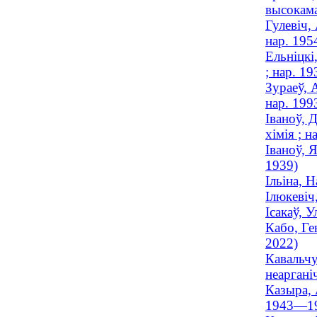
высокама
Гулевіч,
нар. 195
Ельнiцкi
; нар. 19
Зураеў, 
нар. 199
Іваноў, 
хімія ; н
Іваноў, 
1939)
Ільіна, 
Ілюкевіч
Ісакаў, 
Кабо, Ге
2022)
Кавальчу
неарганіч
Казыра, 
1943—1