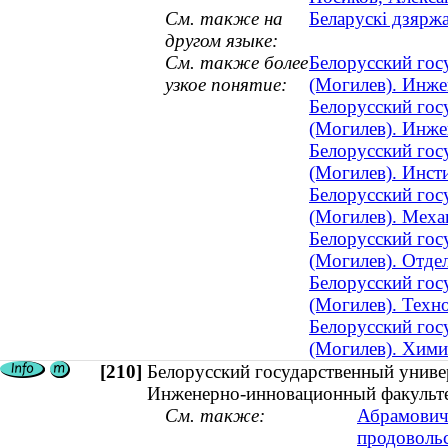
См. также на
Беларускі дзяржа
другом языке:
См. также более
Белорусский гос
узкое понятие:
(Могилев). Инже
Белорусский гос
(Могилев). Инже
Белорусский гос
(Могилев). Инст
Белорусский гос
(Могилев). Меха
Белорусский гос
(Могилев). Отд
Белорусский гос
(Могилев). Техн
Белорусский гос
(Могилев). Хими
[210]
Белорусский государственный униве
Инженерно-инновационный факульт
См. также:
Абрамович,
продовольс