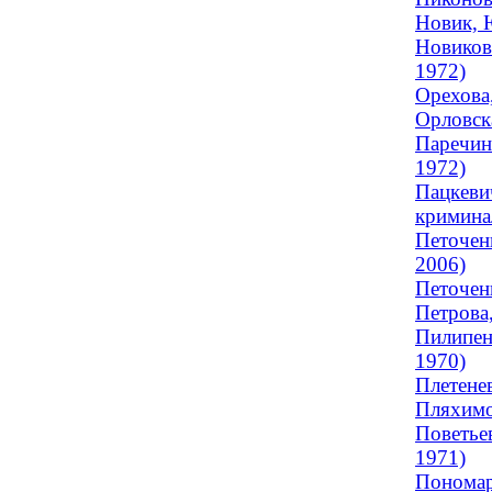
Новик, 
Новиков
1972)
Орехова,
Орловска
Паречина
1972)
Пацкеви
криминал
Петочен
2006)
Петочен
Петрова,
Пилипен
1970)
Плетенев
Пляхимо
Поветье
1971)
Пономар