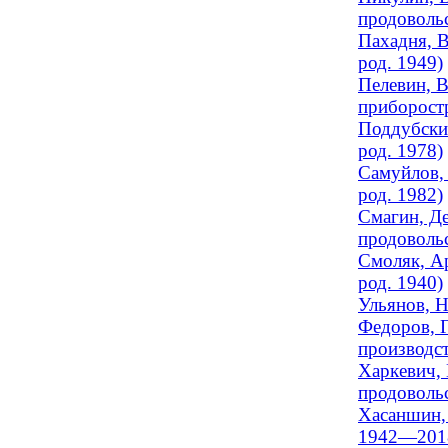
продовольс
Пахадня, В
род. 1949)
Пелевин, В
приборостр
Поддубский
род. 1978)
Самуйлов, 
род. 1982)
Смагин, Де
продовольс
Смоляк, Ар
род. 1940)
Ульянов, Н
Федоров, Г
производст
Харкевич, 
продовольс
Хасаншин, 
1942—201