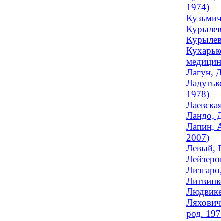
1974)
Кузьмич
Курылев
Курылева
Кухарьк
медицина
Лагун, 
Ладутько
1978)
Лаевская
Ландо, 
Лапин, 
2007)
Левый, 
Лейзеро
Лизгаро,
Литвинко
Людвике
Ляхович
род. 197