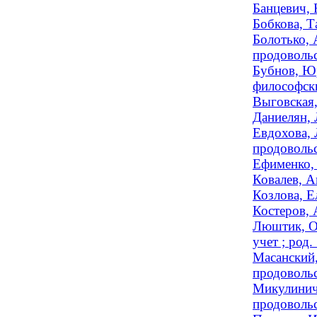
Банцевич, 
Бобкова, Т
Болотько, 
продовольс
Бубнов, Юр
философски
Выговская,
Даниелян, 
Евдохова, 
продовольс
Ефименко, 
Ковалев, А
Козлова, Е
Костеров, 
Люштик, Ол
учет ; род.
Масанский,
продовольс
Микулинич,
продовольс