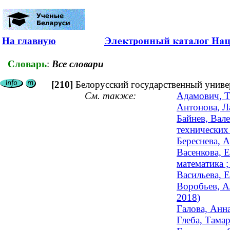
На главную
Словарь
:
Все словари
[210]
Белорусский государственный униве
См. также:
Адамович, Т
Антонова, Ла
Байнев, Вал
технических 
Береснева, А
Васенкова, Е
математика ;
Васильева, Е
Воробьев, А
2018)
Галова, Анна
Глеба, Тамар