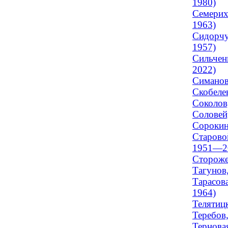
1980)
Семерих
1963)
Сидорчу
1957)
Сильчен
2022)
Симанов
Скобеле
Соколов,
Соловей,
Сорокин
Старово
1951—2
Стороже
Тагунов,
Тарасова
1964)
Телятицк
Теребов,
Тернова