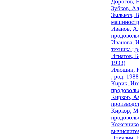
Дорогов, Н
Зубков, Ал
Зыльков, В
машиностро
Иванов, Ал
продовольс
Иванова, И
техника ; р
Игнатов, Б
1933)
Илюшин, И
; род. 1988
Кирик, Иго
продовольс
Киркор, Ал
производст
Киркор, Ма
продовольс
Кожевников
вычислител
Никулин, В