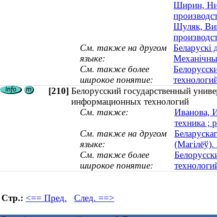
Ширин, Ни
производст
Шуляк, Вик
производс
См. также на другом
Беларускі 
языке:
Механічны
См. также более
Белорусск
широкое понятие:
технологи
[210]
Белорусский государственный униве
информационных технологий
См. также:
Иванова, 
техника ; 
См. также на другом
Беларускаг
языке:
(Магілёў)
См. также более
Белорусск
широкое понятие:
технологи
Стр.:
<== Пред.
След. ==>