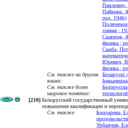
Павлович, 
Пайкина, А
род. 1946)
Поляченок,
химия ; 1
Скапцов, А
физика ; р
Скиба, Пет
математич
Юревич, В
физика ; р
См. также на другом
Беларускі 
языке:
Інжынерна-
См. также более
Белорусск
широкое понятие:
технологи
[210]
Белорусский государственный униве
повышения квалификации и перепод
См. также:
Бондарева, Е
продовольств
Урбанчик, Ел