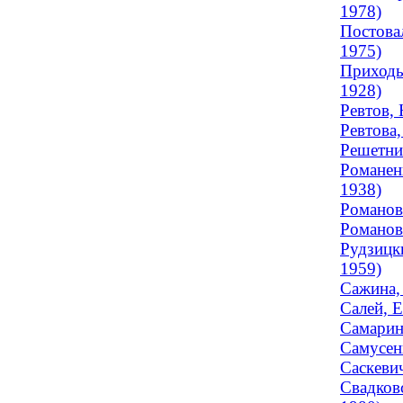
1978)
Постовал
1975)
Приходь
1928)
Ревтов,
Ревтова,
Решетник
Романен
1938)
Романова
Романов
Рудзицк
1959)
Сажина,
Салей, Е
Самарин
Самусен
Саскевич
Свадковс