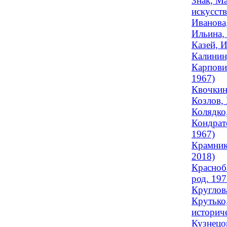
Знак, М
искусств
Иванова
Ильина, 
Казей, 
Калинин
Карпови
1967)
Квочкин
Козлов,
Колядко,
Кондрат
1967)
Крамник
2018)
Красноб
род. 197
Круглова
Крутько
историч
Кузнецов