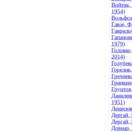
Войтик,
1954)
Вольфсо
Гавзе, 
Гавриль
Гапанов
1979)
Головко
2014)
Голубев
Горелик
Гречнев
Гринкин
Грунтов
Данилев
1951)
Денисюк
Дергай,
Дергай, 
Довнар, 