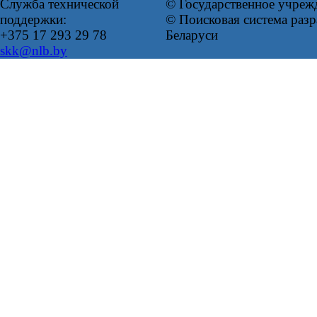
Служба технической
© Государственное учреж
поддержки:
© Поисковая система ра
+375 17 293 29 78
Беларуси
skk@nlb.by