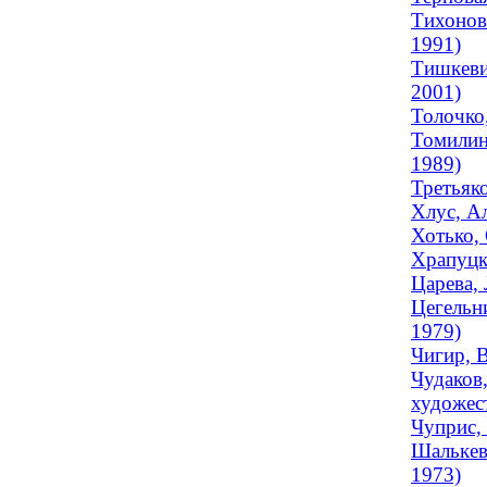
Тихонов
1991)
Тишкеви
2001)
Толочко,
Томилин
1989)
Третьяко
Хлус, А
Хотько, 
Храпуцк
Царева,
Цегельн
1979)
Чигир, 
Чудаков
художест
Чуприс, 
Шалькев
1973)