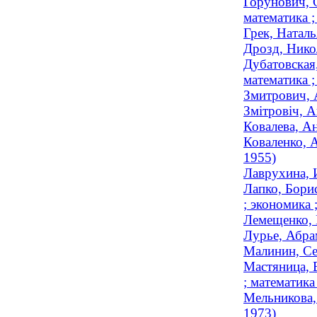
Горунович, 
математика 
Грек, Наталь
Дрозд, Нико
Дубатовская
математика ;
Змитрович, 
Змітровіч, А
Ковалева, А
Коваленко, 
1955)
Лаврухина, 
Лапко, Бори
; экономика 
Лемещенко, 
Лурье, Абра
Малинин, Се
Мастяница, 
; математика
Мельникова,
1973)