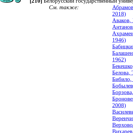
[210]
Белорусский государственный униве
См. также:
Абрамов
2018)
Аваков,
Антанови
Ахрамен
1946)
Бабицки
Балашен
1962)
Бекешко
Белова, 
Бибило, 
Бобылев
Борзова,
Бронове
2008)
Василеви
Веренчи
Верхово
Вихарев