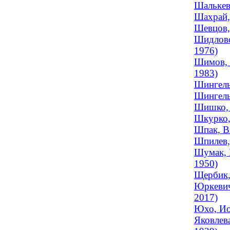
Шалькев
Шахрай,
Шевцов,
Шидловс
1976)
Шимов, 
1983)
Шингель
Шингель
Шишко, 
Шкурко,
Шпак, В
Шпилев,
Шумак, 
1950)
Щербик,
Юркевич
2017)
Юхо, Ио
Яковлев