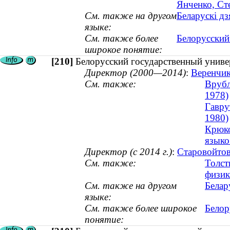
Янченко, Ст
См. также на другом
Беларускі дз
языке:
См. также более
Белорусский
широкое понятие:
[210]
Белорусский государственный униве
Директор (2000—2014)
:
Веренчик
См. также:
Врубл
1978)
Гавру
1980)
Крюко
языко
Директор (с 2014 г.)
:
Старовойтов
См. также:
Толст
физик
См. также на другом
Белар
языке:
См. также более широкое
Белор
понятие: