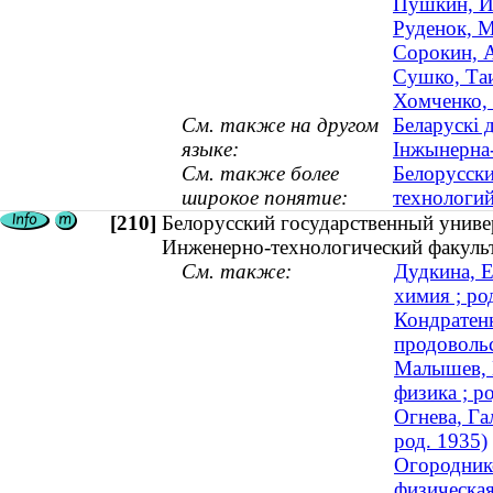
Пушкин, Иг
Руденок, М
Сорокин, А
Сушко, Таи
Хомченко, 
См. также на другом
Беларускі 
языке:
Інжынерна
См. также более
Белорусск
широкое понятие:
технологий
[210]
Белорусский государственный униве
Инженерно-технологический факуль
См. также:
Дудкина, Е
химия ; ро
Кондратенк
продовольс
Малышев, 
физика ; р
Огнева, Га
род. 1935)
Огороднико
физическая