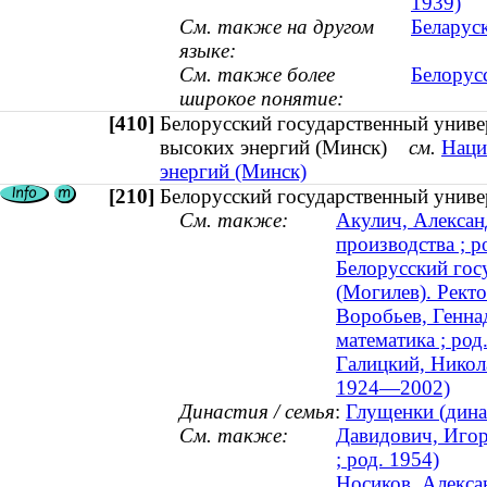
1939)
См. также на другом
Беларус
языке:
См. также более
Белорус
широкое понятие:
[410]
Белорусский государственный униве
высоких энергий (Минск)
см.
Наци
энергий (Минск)
[210]
Белорусский государственный униве
См. также:
Акулич, Алексан
производства ; р
Белорусский гос
(Могилев). Рект
Воробьев, Генна
математика ; род
Галицкий, Никол
1924—2002)
Династия / семья
:
Глущенки (динас
См. также:
Давидович, Игор
; род. 1954)
Носиков, Алекса