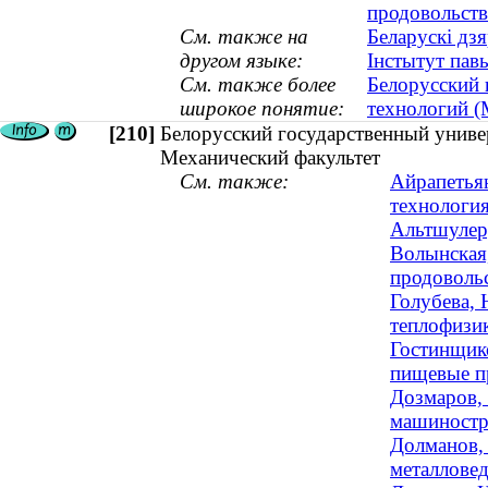
продовольств
См. также на
Беларускі дзя
другом языке:
Інстытут пав
См. также более
Белорусский 
широкое понятие:
технологий (
[210]
Белорусский государственный униве
Механический факультет
См. также:
Айрапетьян
технология
Альтшулер,
Волынская,
продовольс
Голубева, 
теплофизик
Гостинщико
пищевые пр
Дозмаров, 
машиностр
Долманов, 
металлове