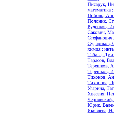
Писарук, Ни
математика ;
Поболь, Анн
Полоник, Ст
Руденков, И
Сакович, Ма
Стефанович,
Судариков, 
химия ; инте
Табала, Дмит
Тарасов, Вл
Терешков, А
Терешков, И
Тихонов, Ан
Тихонова, Л
Угарина, Тат
Хвесеня, Нат
Чернявский,
Юрик, Вален
Яковлева, Н