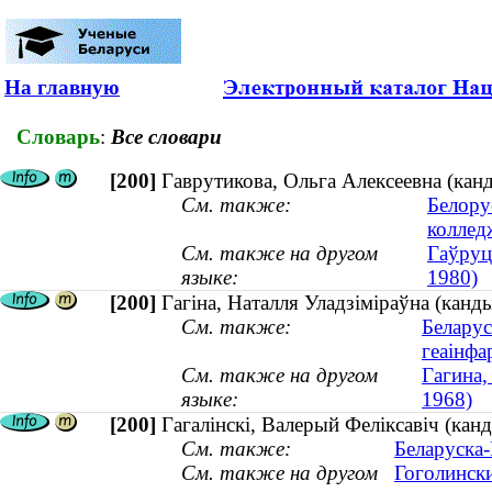
На главную
Словарь
:
Все словари
[200]
Гаврутикова, Ольга Алексеевна (кан
См. также:
Белору
коллед
См. также на другом
Гаўруц
языке:
1980)
[200]
Гагіна, Наталля Уладзіміраўна (канд
См. также:
Беларус
геаінфа
См. также на другом
Гагина,
языке:
1968)
[200]
Гагалінскі, Валерый Феліксавіч (канд
См. также:
Беларуска-
См. также на другом
Гоголински