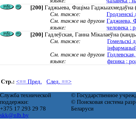
языке:
чалавека ; н
[200]
Гаджыева, Фаціма Гаджыахмедаўна (к
См. также:
Гродзенскі 
См. также на другом
Гаджиева, 
языке:
человека ; 
[200]
Гадлеўская, Ганна Мікалаеўна (канды
См. также:
Гомельскі д
інфармацый
См. также на другом
Годлевская
языке:
физика ; ро
Стр.:
<== Пред.
След. ==>
Служба технической
© Государственное учреж
поддержки:
© Поисковая система ра
+375 17 293 29 78
Беларуси
skk@nlb.by