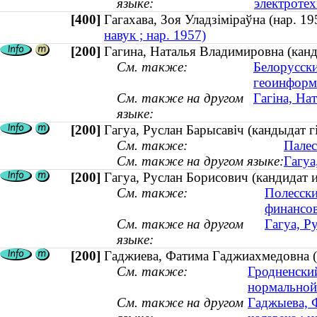
языке:
электротех
[400]
Гагахава, Зоя Уладзіміраўна (нар. 
навук ; нар. 1957)
[200]
Гагина, Наталья Владимировна (канд
См. также:
Белорусски
геоинформ
См. также на другом
Гагіна, На
языке:
[200]
Гагуа, Руслан Барысавіч (кандыдат г
См. также:
Палес
См. также на другом языке:
Гагуа
[200]
Гагуа, Руслан Борисович (кандидат и
См. также:
Полесски
финансо
См. также на другом
Гагуа, Р
языке:
[200]
Гаджиева, Фатима Гаджиахмедовна (к
См. также:
Гродненски
нормальной
См. также на другом
Гаджыева, 