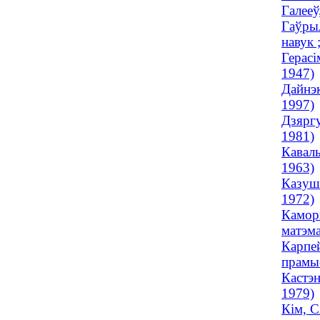
Галееў
Гаўрыл
навук ;
Герасі
1947)
Дайнэк
1997)
Дзяргу
1981)
Каваль
1963)
Казушч
1972)
Каморн
матэма
Карпей
прамыс
Кастэн
1979)
Кім, С