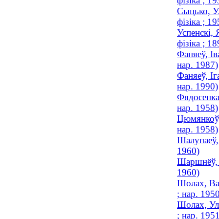
фізіка ; 
Сыцько, Ул
фізіка ; 
Успенскі, 
фізіка ; 
Фаняеў, Ів
нар. 1987)
Фаняеў, Іг
нар. 1990)
Фядосенка,
нар. 1958)
Цюмянкоў, 
нар. 1958)
Шалупаеў,
1960)
Шаршнёў, Я
1960)
Шолах, Ва
; нар. 195
Шолах, Ула
; нар. 195