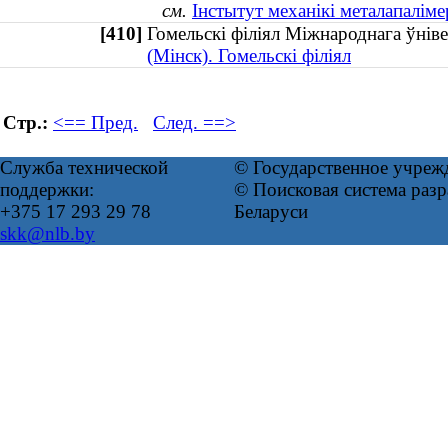
см.
Інстытут механікі металапаліме
[410]
Гомельскі філіял Міжнароднага ўн
(Мінск). Гомельскі філіял
Стр.:
<== Пред.
След. ==>
Служба технической
© Государственное учреж
поддержки:
© Поисковая система ра
+375 17 293 29 78
Беларуси
skk@nlb.by