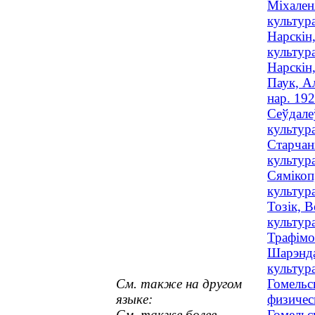
Міхален
культур
Нарскін,
культура
Нарскін,
Паук, А
нар. 192
Сеўдалеў
культура
Старчанк
культура
Сямікоп
культур
Тозік, В
культура
Трафімов
Шарэнда
культура
См. также на другом
Гомельс
языке:
физичес
См. также более
Гомельс