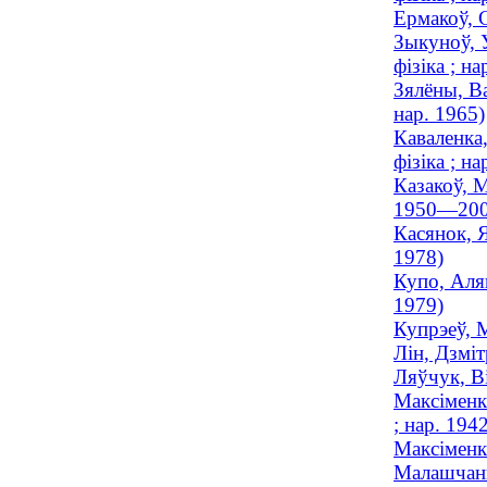
Ермакоў, С
Зыкуноў, 
фізіка ; на
Зялёны, Ва
нар. 1965)
Каваленка
фізіка ; на
Казакоў, М
1950—200
Касянок, Я
1978)
Купо, Аляк
1979)
Купрэеў, М
Лін, Дзмі
Ляўчук, Ві
Максiменка
; нар. 194
Максіменка
Малашчанк