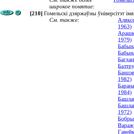
широкое понятие:
[210]
Гомельскі дзяржаўны ўніверсітэт ім
См. также:
Аляксе
1963)
Арашке
1979)
Бабына
Бабына
Багдан
Балтру
Банцэв
1982)
Барана
1984)
Башлак
Башлак
1972)
Бобрык
Варажу
Гавейк