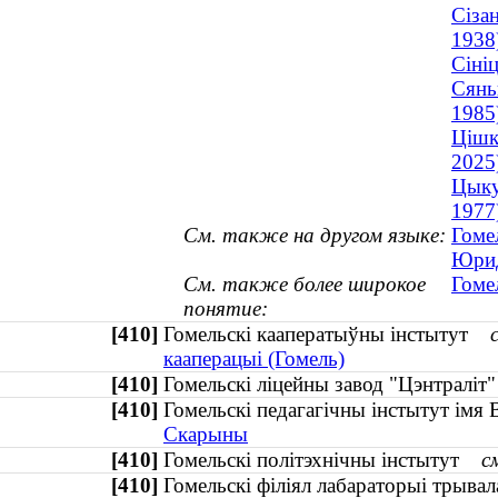
Сіза
1938
Сіні
Сянь
1985
Цішк
2025
Цыку
1977
См. также на другом языке:
Гоме
Юрид
См. также более широкое
Гоме
понятие:
[410]
Гомельскі кааператыўны інстытут
кааперацыі (Гомель)
[410]
Гомельскі ліцейны завод "Цэнтралі
[410]
Гомельскі педагагічны інстытут імя
Скарыны
[410]
Гомельскі політэхнічны інстытут
с
[410]
Гомельскі філіял лабараторыі трыва