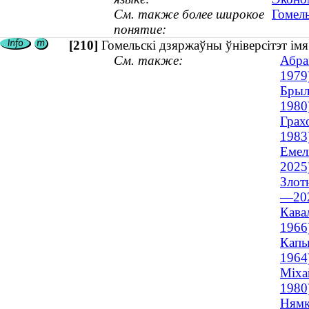
См. также более широкое
Гомель
понятие:
[210]
Гомельскі дзяржаўны ўніверсітэт і
См. также:
Абра
1979
Брыл
1980
Грах
1983
Емел
2025
Злот
—20
Кава
1966
Капы
1964
Міха
1980
Нямке