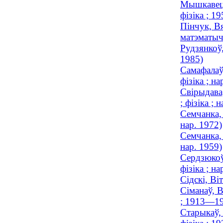
Мышкавец,
фізіка ; 
Пінчук, Вя
матэматыч
Рудзянкоў,
1985)
Самафалаў
фізіка ; на
Свірыдава
; фізіка ; 
Семчанка, 
нар. 1972)
Семчанка, 
нар. 1959)
Сердзюкоў
фізіка ; на
Сідскі, Ві
Сіманаў, В
; 1913—1
Старыкаў, 