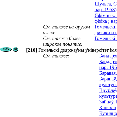
Шульга, Ся
нар. 1958)
Яфімчык, 
фізіка ; на
См. также на другом
Гомельски
языке:
физики и 
См. также более
Гомельскі
широкое понятие:
[210]
Гомельскі дзяржаўны ўніверсітэт ім
См. также:
Бандарэ
Бандарэ
нар. 196
Баравая,
Баранаў,
культура
Врублеўс
культура
Зайцаў,
Каняхін,
Кузняцоў