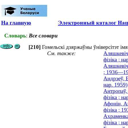
На главную
Словарь
:
Все словари
[210]
Гомельскі дзяржаўны ўніверсітэт ім
См. также:
Аляшкевiч
фізіка ; на
Аляшкевіч,
; 1936—1
Андрэеў, В
нар. 1959)
Антропаў, 
фізіка ; на
Афонін, А
фізіка ; 
Ахраменка
фізіка ; на