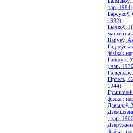
Балмакоў, 
нар. 1984)
Барсукоў, 
1982)
Бычкоў, Па
матэматыка
Варуеў, Ан
Гадлеўска
фізіка ; на
Гайшун, Ул
; нар. 197
Гальдадзе,
Гіргель, С
1944)
Грышэчкін
фізіка ; на
Давыдаў, 
Дземідзенк
; нар. 196
Дзеружков
фізіка ; на