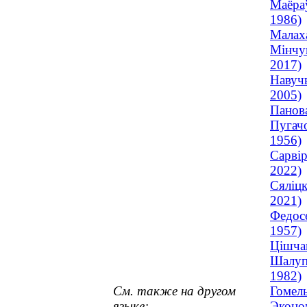
Маёраў
1986)
Малаха
Мінчук
2017)
Навучы
2005)
Панова
Пугачо
1956)
Сарвір
2022)
Сяліцк
2021)
Федосе
1957)
Цішчан
Шалупа
1982)
См. также на другом
Гомел
языке:
Эконо