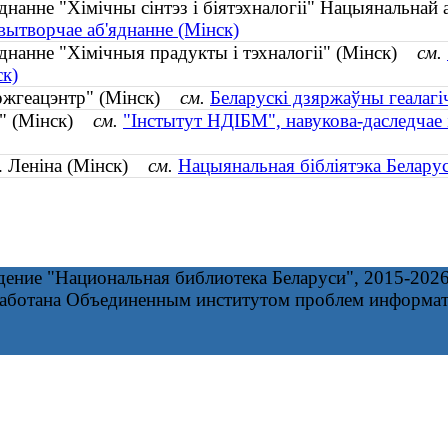
днанне "Хімічны сінтэз і біятэхналогіі" Нацыянальнай
-вытворчае аб'яднанне (Мінск)
яднанне "Хімічныя прадукты і тэхналогіі" (Мінск)
см.
ск)
яржгеацэнтр" (Мінск)
см.
Беларускі дзяржаўны геалагі
М" (Мінск)
см.
"Інстытут НДІБМ", навукова-даследчае 
І. Леніна (Мінск)
см.
Нацыянальная бібліятэка Беларус
дение "Национальная библиотека Беларуси", 2015-202
работана Объединенным институтом проблем информа