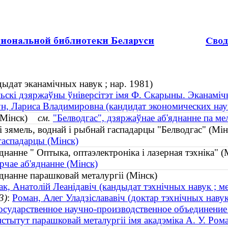
ыдат эканамічных навук ; нар. 1981)
ьскі дзяржаўны ўніверсітэт імя Ф. Скарыны. Эканаміч
н, Лариса Владимировна (кандидат экономических наук
" (Мінск)
см.
"Белводгас", дзяржаўнае аб'яднанне па ме
і зямель, воднай і рыбнай гаспадарцы "Белводгас" (М
гаспадарцы (Мінск)
днанне " Оптыка, оптаэлектроніка і лазерная тэхніка"
рчае аб'яднанне (Мінск)
днанне парашковай металургіі (Мінск)
ак, Анатолій Леанідавіч (кандыдат тэхнічных навук ; 
3)
:
Роман, Алег Уладзіслававіч (доктар тэхнічных наву
осударственное научно-производственное объединени
нстытут парашковай металургіі імя акадэміка А. У. Ром