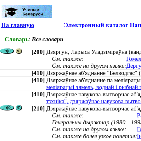
На главную
Словарь
:
Все словари
[200]
Дзяргун, Ларыса Уладзіміраўна (канд
См. также:
Гомел
См. также на другом языке:
Дергу
[410]
Дзяржаўнае аб'яднанне "Белводгас
[410]
Дзяржаўнае аб'яднанне па меліярацы
меліярацыі зямель, воднай і рыбнай 
[410]
Дзяржаўнае навукова-вытворчае аб'я
тэхніка", дзяржаўнае навукова-вытво
[210]
Дзяржаўнае навукова-вытворчае аб'я
См. также:
Р
Генеральны дырэктар (1980—199
См. также на другом языке:
Г
См. также более узкое понятие:
І