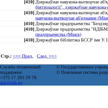
[410]
Дзяржаўнае навукова-вытворчае аб'я
біятэхналогіі", дзяржаўнае навукова
[410]
Дзяржаўнае навукова-вытворчае аб'
навукова-вытворчае аб'яднанне (Мін
[410]
Дзяржаўнае прадпрыемства "Белдз
[410]
Дзяржаўнае прадпрыемства "НДІБ
прадпрыемства (Мінск)
[410]
Дзяржаўная бібліятэка БССР імя У. 
Стр.:
<== Пред.
След. ==>
Служба технической
© Государственное учреж
поддержки:
© Поисковая система раз
+375 17 293 29 78
skk@nlb.by