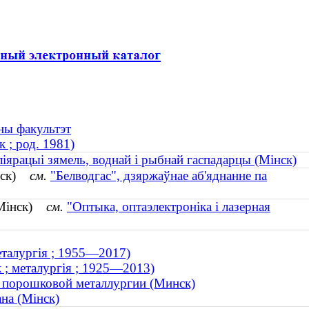
ны факультэт
 ; род. 1981)
ліярацыі зямель, воднай і рыбнай гаспадарцы (Мінск)
інск)
см.
"Белводгас", дзяржаўнае аб'яднанне па
 (Мінск)
см.
"Оптыка, оптаэлектроніка і лазерная
металургія ; 1955—2017)
к ; металургія ; 1925—2013)
е порошковой металлургии (Минск)
ана (Мінск)