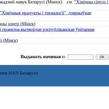
 акадэміі навук Беларусі (Минск)
см.
"Хімічны сінтэз і
"Хімічныя прадукты і тэхналогіі", дзяржаўнае
чны цэнтр (Мінск)
і праектна-вытворчае рэспубліканскае ўнітарнае
і (Мінск)
Выдавать начиная с:
6
тики НАН Беларуси