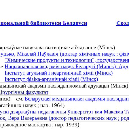
зяржаўнае навукова-вытворчае аб'яднанне (Мінск)
уцько, Мікалай Паўлавіч (доктар хімічных навук ; фізіч
"Химические продукты и технологии", государствен
е:
Нацыянальная акадэмія навук Беларусі (Минск). Аддзя
Інстытут агульнай і неарганічнай хіміі (Мінск)
Інстытут фізіка-арганічнай хіміі (Мінск)
едыцынскай акадэміі паслядыпломнай адукацыі (Мінс
ірургічны факультэт
Мінск)
см.
Беларуская медыцынская акадэмія паслядып
гагічных навук ; нар. 1964)
ускі дзяржаўны педагагічны ўніверсітэт імя Максіма Т
к, Вера Валерьевна (доктор педагогических наук ; род
прыкладное мастацтва ; нар. 1939)