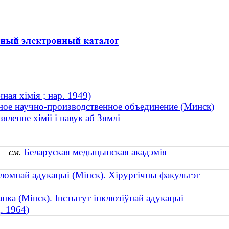
ная хімія ; нар. 1949)
ное научно-производственное объединение (Минск)
ленне хіміі і навук аб Зямлі
к)
см.
Беларуская медыцынская акадэмія
ломнай адукацыі (Мінск). Хірургічны факультэт
анка (Мінск). Інстытут інклюзіўнай адукацыі
. 1964)