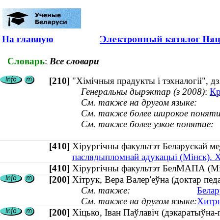
На главную
Словарь
:
Все словари
[210]
"Хімічныя прадукты і тэхналогіі", д
Генеральны дырэктар (з 2008)
:
Кр
См. также на другом языке:
См. также более широкое поняти
См. также более узкое понятие:
[410]
Хірургічны факультэт Беларускай м
паслядыпломнай адукацыі (Мінск). Х
[410]
Хірургічны факультэт БелМАПА (
[200]
Хітрук, Вера Валер'еўна (доктар педа
См. также:
Белар
См. также на другом языке:
Хитрю
[200]
Хіцько, Іван Паўлавіч (дэкаратыўна-