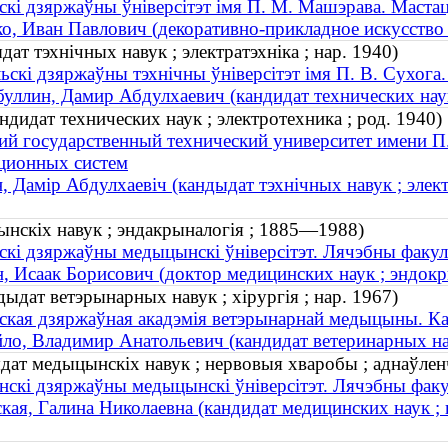
скі дзяржаўны ўніверсітэт імя П. М. Машэрава. Маста
о, Иван Павлович (декоративно-прикладное искусство 
ат тэхнічных навук ; электратэхніка ; нар. 1940)
ьскі дзяржаўны тэхнічны ўніверсітэт імя П. В. Сухога
уллин, Дамир Абдулхаевич (кандидат технических наук 
дидат технических наук ; электротехника ; род. 1940)
ий государственный технический университет имени П
ционных систем
, Дамір Абдулхаевіч (кандыдат тэхнічных навук ; элект
цынскіх навук ; эндакрыналогія ; 1885—1988)
скі дзяржаўны медыцынскі ўніверсітэт. Лячэбны факул
, Исаак Борисович (доктор медицинских наук ; эндок
дыдат ветэрынарных навук ; хірургія ; нар. 1967)
ская дзяржаўная акадэмія ветэрынарнай медыцыны. Каф
ло, Владимир Анатольевич (кандидат ветеринарных нау
ыдат медыцынскіх навук ; нервовыя хваробы ; аднаўлен
нскі дзяржаўны медыцынскі ўніверсітэт. Лячэбны факу
кая, Галина Николаевна (кандидат медицинских наук ; 