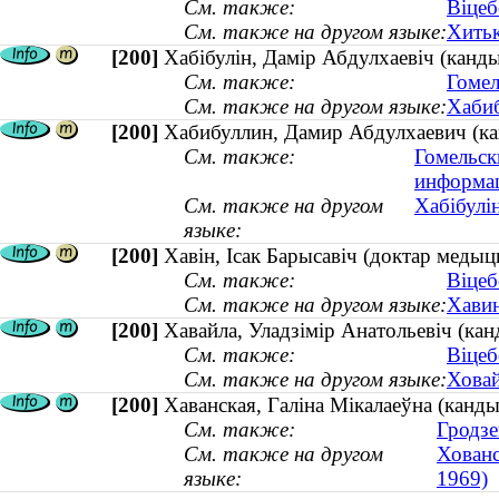
См. также:
Віцеб
См. также на другом языке:
Хитьк
[200]
Хабібулін, Дамір Абдулхаевіч (кандыд
См. также:
Гомел
См. также на другом языке:
Хабиб
[200]
Хабибуллин, Дамир Абдулхаевич (кан
См. также:
Гомельск
информа
См. также на другом
Хабібулін
языке:
[200]
Хавін, Ісак Барысавіч (доктар меды
См. также:
Віцеб
См. также на другом языке:
Хавин
[200]
Хавайла, Уладзімір Анатольевіч (кан
См. также:
Віцеб
См. также на другом языке:
Ховай
[200]
Хаванская, Галіна Мікалаеўна (канд
См. также:
Гродзе
См. также на другом
Хованс
языке:
1969)