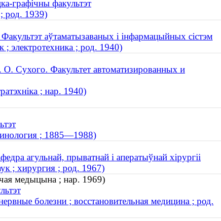
цка-графічны факультэт
; род. 1939)
. Факультэт аўтаматызаваных і інфармацыйных сістэм
; электротехника ; род. 1940)
. О. Сухого. Факультет автоматизированных и
ратэхніка ; нар. 1940)
ьтэт
ринология ; 1885—1988)
едра агульнай, прыватнай і аператыўнай хірургіі
к ; хирургия ; род. 1967)
чая медыцына ; нар. 1969)
льтэт
нервные болезни ; восстановительная медицина ; род.