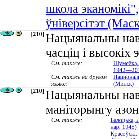
школа эканомікі"
ўніверсітэт (Маск
[210]
Нацыянальны наву
часціц і высокіх 
См. также:
Шумейка, 
1942—20
См. также на другом
Националь
языке:
(Минск)
[210]
Нацыянальны нав
маніторынгу азо
См. также:
Балоцька, 
нар. 1945)
Красоўскі,