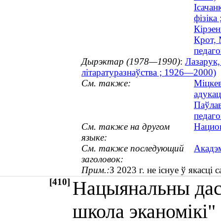
Ісачан
фізіка 
Кірэен
Крот, 
педаго
Дырэктар (1978—1990)
:
Лазарук,
літаратуразнаўства ; 1926—2000)
См. также:
Міцкев
адукац
Паўлав
педаго
См. также на другом
Нацио
языке:
См. также последующий
Акадэм
заголовок:
Прим.:
З 2023 г. не існуе ў якасці
[410]
Нацыянальны дас
школа эканомікі