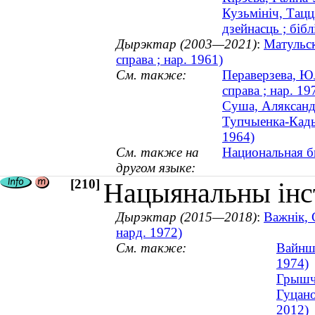
Кузьмініч, Тацц
дзейнасць ; бібл
Дырэктар (2003—2021)
:
Матульск
справа ; нар. 1961)
См. также:
Пераверзева, Юл
справа ; нар. 19
Суша, Аляксандр
Тупчыенка-Кады
1964)
См. также на
Национальная б
другом языке:
[210]
Нацыянальны інс
Дырэктар (2015—2018)
:
Важнік, 
нард. 1972)
См. также:
Вайншт
1974)
Грышча
Гуцано
2012)