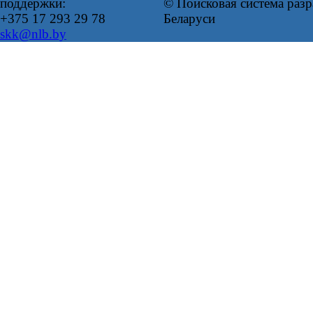
поддержки:
© Поисковая система ра
+375 17 293 29 78
Беларуси
skk@nlb.by