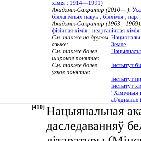
хімія ; 1914—1991)
Акадэмік-Сакратар (2010— )
:
Уса
біялагічных навук ; біяхімія ; нар.
Акадэмік-Сакратар (1963—1969)
фізічная хімія ; неарганічная хімі
См. также на другом
Национальн
языке:
Земле
См. также более
Нацыянальн
широкое понятие:
См. также более
Інстытут бі
узкое понятие:
Інстытут п
Інстытут хі
"Хімічныя п
аб'яднанне 
[410]
Нацыянальная ака
даследаванняў бе
літаратуры (Мінск