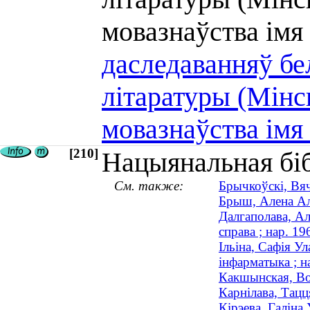
мовазнаўства ім
даследаванняў бе
літаратуры (Мінск
мовазнаўства імя
[210]
Нацыянальная біб
См. также:
Брычкоўскі, Вяч
Брыш, Алена Але
Далгаполава, Ал
справа ; нар. 19
Ільіна, Сафія У
інфарматыка ; н
Какшынская, Вол
Карнілава, Тацця
Кірэева, Галіна 