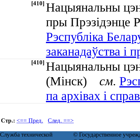
[410]
Нацыянальны цэн
пры Прэзідэнце 
Рэспубліка Белар
заканадаўства і 
[410]
Нацыянальны цэнт
(Мінск)
см.
Рэс
па архівах і спра
Стр.:
<== Пред.
След. ==>
Служба технической
© Государственное учреж