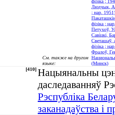
фізіка ; 1
Людчык, Ал
; нар. 1951
Пакаташкiн
фізіка ; на
Петухоў, Ул
Савіцкі, Б
Светашаў, 
фізіка ; на
Фралоў, Ген
См. также на другом
Национальн
языке:
(Минск)
[410]
Нацыянальны цэнт
даследаванняў Р
Рэспубліка Белар
заканадаўства і 