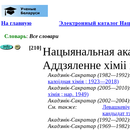
На главную
Словарь
:
Все словари
[210]
Нацыянальная ака
Аддзяленне хіміі 
Акадэмік-Сакратар (1982—1992)
калоідная хімія ; 1923—2018)
Акадэмік-Сакратар (2005—2010)
хімія ; нар. 1949)
Акадэмік-Сакратар (2002—2004)
См. также:
Левашкевіч,
кандыдат тэ
Акадэмік-Сакратар (1992—2002)
Акадэмік-Сакратар (1969—1982)