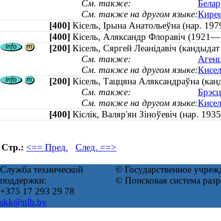
См. также:
Белар
См. также на другом языке:
Кирее
[400]
Кісель, Ірына Анатольеўна (нар. 1
[400]
Кісель, Аляксандр Флоравіч (192
[200]
Кісель, Сяргей Леанідавіч (кандыдат
См. также:
Агенц
См. также на другом языке:
Кисел
[200]
Кісель, Таццяна Аляксандраўна (канд
См. также:
Брэсц
См. также на другом языке:
Кисел
[400]
Кіслік, Валяр'ян Зіноўевіч (нар. 1
Стр.:
<== Пред.
След. ==>
Служба технической
© Государственное учреж
поддержки:
© Поисковая система раз
+375 17 293 29 78
skk@nlb.by