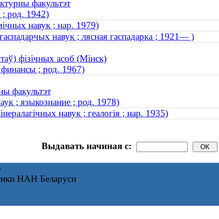
эктурны факультэт
; род. 1942)
ічных навук ; нар. 1979)
гаспадарчых навук ; лясная гаспадарка ; 1921— )
таў) фізічных асоб (Мінск)
финансы ; род. 1967)
чны факультэт
ук ; языкознание ; род. 1978)
інералагічных навук ; геалогія ; нар. 1935)
Выдавать начиная с:
6
тики НАН Беларуси