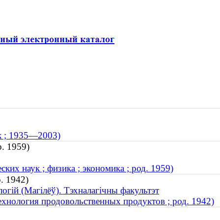
к ; 1935—2003)
р. 1959)
их наук ; физика ; экономика ; род. 1959)
. 1942)
огій (Магілёў). Тэхналагічны факультэт
ехнология продовольственных продуктов ; род. 1942)