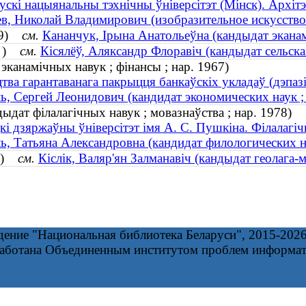
ускі нацыянальны тэхнічны ўніверсітэт (Мінск). Архіт
в, Николай Владимирович (изобразительное искусство 
979)
см.
Кананчук, Ірына Анатольеўна (кандыдат эканам
1— )
см.
Кісялёў, Аляксандр Флоравіч (кандыдат сельска
 эканамічных навук ; фінансы ; нар. 1967)
тва гарантаванага пакрыцця банкаўскіх укладаў (дэпазі
ь, Сергей Леонидович (кандидат экономических наук ; 
ыдат філалагічных навук ; мовазнаўства ; нар. 1978)
кі дзяржаўны ўніверсітэт імя А. С. Пушкіна. Філалагі
ь, Татьяна Александровна (кандидат филологических на
935)
см.
Кіслік, Валяр'ян Залманавіч (кандыдат геолага-м
дение "Национальная библиотека Беларуси", 2015-202
работана Объединенным институтом проблем информа