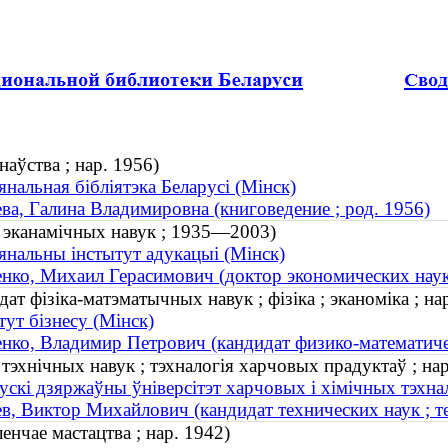
наўства ; нар. 1956)
нальная бібліятэка Беларусі (Мінск)
ва, Галина Владимировна (книговедение ; род. 1956)
ар эканамічных навук ; 1935—2003)
нальны інстытут адукацыі (Мінск)
нко, Михаил Герасимович (доктор экономических нау
ат фізіка-матэматычных навук ; фізіка ; эканоміка ; на
тут бізнесу (Мінск)
нко, Владимир Петрович (кандидат физико-математическ
 тэхнічных навук ; тэхналогія харчовых прадуктаў ; нар
ускі дзяржаўны ўніверсітэт харчовых і хімічных тэхнал
в, Виктор Михайлович (кандидат технических наук ; т
енчае мастацтва ; нар. 1942)