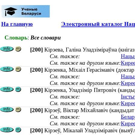
На главную
Словарь
:
Все словари
[200]
Кірэева, Галіна Уладзіміраўна (кнігаз
См. также:
Нацыя
См. также на другом языке:
Кирее
[200]
Кірэенка, Міхаіл Герасімавіч (докт
См. также:
Нацыя
См. также на другом языке:
Кирее
[200]
Кірэенка, Уладзімір Пятровіч (кандыд
См. также:
Інсты
См. также на другом языке:
Кирее
[200]
Кірэеў, Віктар Міхайлавіч (кандыдат
См. также:
Белар
См. также на другом языке:
Кирее
[200]
Кірэеў, Мікалай Уладзіміравіч (выяўл