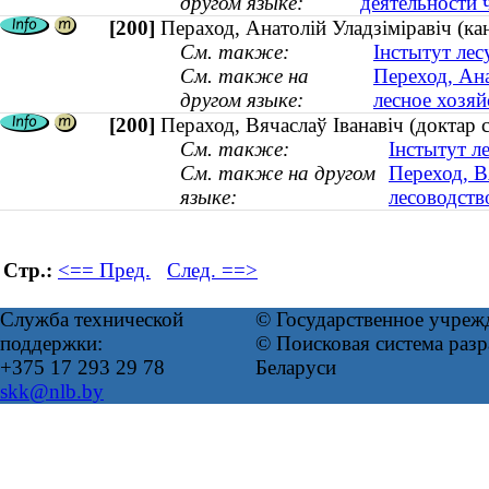
другом языке:
деятельности 
[200]
Пераход, Анатолій Уладзіміравіч (ка
См. также:
Інстытут лес
См. также на
Переход, Ан
другом языке:
лесное хозяй
[200]
Пераход, Вячаслаў Іванавіч (доктар 
См. также:
Інстытут л
См. также на другом
Переход, В
языке:
лесоводств
Стр.:
<== Пред.
След. ==>
Служба технической
© Государственное учреж
поддержки:
© Поисковая система ра
+375 17 293 29 78
Беларуси
skk@nlb.by