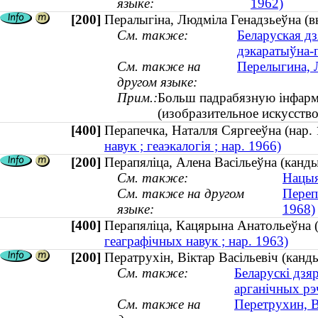
языке:
1962)
[200]
Пералыгіна, Людміла Генадзьеўна (вы
См. также:
Беларуская дз
дэкаратыўна-
См. также на
Перелыгина, Л
другом языке:
Прим.:
Больш падрабязную інфарма
(изобразительное искусство
[400]
Перапечка, Наталля Сяргееўна (нар
навук ; геаэкалогія ; нар. 1966)
[200]
Перапяліца, Алена Васільеўна (канд
См. также:
Нацыя
См. также на другом
Переп
языке:
1968)
[400]
Перапяліца, Кацярына Анатольеўна
геаграфічных навук ; нар. 1963)
[200]
Ператрухін, Віктар Васільевіч (канд
См. также:
Беларускі дзяр
арганічных р
См. также на
Перетрухин, В