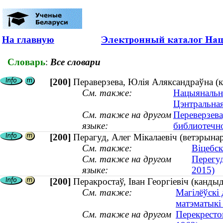
На главную
Словарь
:
Все словари
[200]
Пераверзева, Юлія Аляксандраўна (ка
См. также:
Нацыянальна
Цэнтральная
См. также на другом
Переверзева
языке:
библиотечно
[200]
Перагуд, Алег Мікалаевіч (ветэрына
См. также:
Віцебс
См. также на другом
Перегуд
языке:
2015)
[200]
Перакростаў, Іван Георгіевіч (канд
См. также:
Магілёўскі 
матэматыкі
См. также на другом
Перекресто