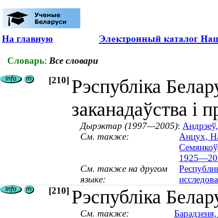
На главную
Словарь
:
Все словари
[210]
Рэспубліка Белар
заканадаўства і 
Дырэктар (1997—2005)
:
Андрэеў,
См. также:
Анцух, Н
Семянкоў,
1925—20
См. также на другом
Республик
языке:
исследов
[210]
Рэспубліка Белар
См. также:
Барадзеня,