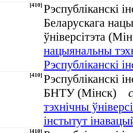
[410]
Рэспубліканскі і
Беларускага нацы
ўніверсітэта (М
нацыянальны тэхн
Рэспубліканскі і
[410]
Рэспубліканскі і
БНТУ (Мінск)
тэхнічны ўніверсі
інстытут інавацы
[410]