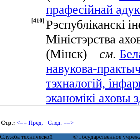
прафесійнай адук
[410]
Рэспубліканскі 
Міністэрства ахо
(Мінск)
см.
Бел
навукова-практы
тэхналогій, інфар
эканомікі аховы 
Стр.:
<== Пред.
След. ==>
Служба технической
© Государственное учреж