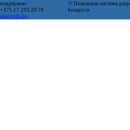
поддержки:
© Поисковая система ра
+375 17 293 29 78
Беларуси
skk@nlb.by