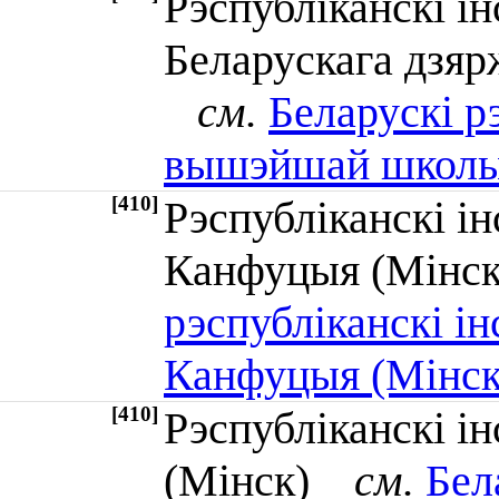
Рэспубліканскі 
Беларускага дзяр
см.
Беларускі р
вышэйшай школы
[410]
Рэспубліканскі ін
Канфуцыя (Мін
рэспубліканскі ін
Канфуцыя (Мінск
[410]
Рэспубліканскі і
(Мінск)
см.
Бел