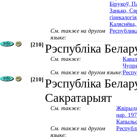
Бірукоў, П
Занько, Ся
гінекалогія
Каляснёва,
См. также на другом
Республика
языке:
[210]
Рэспубліка Белар
См. также:
Кавал
Чупры
См. также на другом языке:
Респу
[210]
Рэспубліка Белару
Сакратарыят
См. также:
Жвірыдо
нар. 197
Капыльс
См. также на другом
Республ
языке: