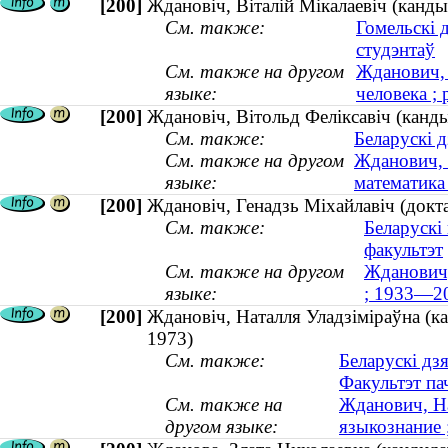
[200]
Ждановіч, Віталій Мікалаевіч (канды
См. также:
Гомельскі 
студэнтаў
См. также на другом
Жданович, 
языке:
человека ; 
[200]
Ждановіч, Вітольд Феліксавіч (канд
См. также:
Беларускі 
См. также на другом
Жданович, 
языке:
математика
[200]
Ждановіч, Генадзь Міхайлавіч (докт
См. также:
Беларускі
факультэт
См. также на другом
Жданович,
языке:
; 1933—2
[200]
Ждановіч, Наталля Уладзіміраўна (кан
1973)
См. также:
Беларускі дз
Факультэт па
См. также на
Жданович, На
другом языке:
языкознание ;