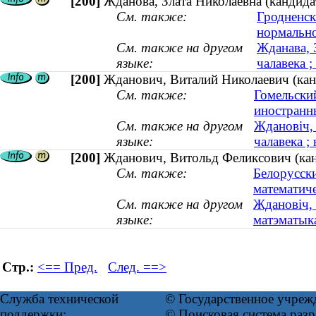
[200]
Жданова, Злата Николаевна (кандидат
См. также:
Гродненск
нормальн
См. также на другом
Жданава, 
языке:
чалавека ;
[200]
Жданович, Виталий Николаевич (канд
См. также:
Гомельски
иностранн
См. также на другом
Ждановіч, 
языке:
чалавека ; 
[200]
Жданович, Витольд Феликсович (кан
См. также:
Белорусск
математиче
См. также на другом
Ждановіч, 
языке:
матэматык
Стр.:
<== Пред.
След. ==>
Служба технической
© Государственное учреж
поддержки:
© Поисковая система ра