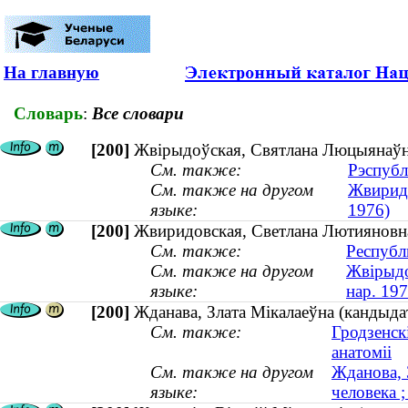
На главную
Словарь
:
Все словари
[200]
Жвірыдоўская, Святлана Люцыянаўна
См. также:
Рэспубл
См. также на другом
Жвиридо
языке:
1976)
[200]
Жвиридовская, Светлана Лютияновна
См. также:
Республ
См. также на другом
Жвірыдо
языке:
нар. 197
[200]
Жданава, Злата Мікалаеўна (кандыдат
См. также:
Гродзенск
анатоміі
См. также на другом
Жданова, 
языке:
человека ;