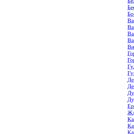
Бе
Бе
Бо
Ва
Ва
Ва
Ва
Ви
Го
Го
Гу
Гу
Де
Де
Ду
Ду
Ер
Жд
Ка
Ка
Ка