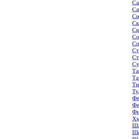
Са
Са
Си
Ск
Ск
Со
Сп
Ст
Ст
Су
Та
Та
Ти
Ту
Фе
Фе
Фи
Хм
Ша
Ше