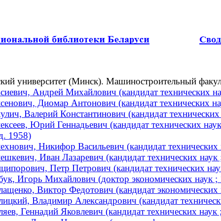
кий университет (Минск). Машиностроительный факул
сиевич, Андрей Михайлович (кандидат технических нау
сенович, Диомар Антонович (кандидат технических н
улич, Валерий Константинович (кандидат технических н
ексеев, Юрий Геннадьевич (кандидат технических наук
д. 1958)
ехнович, Никифор Васильевич (кандидат технических 
ешкевич, Иван Лазаревич (кандидат технических наук
ципорович, Петр Петрович (кандидат технических наук
бук, Игорь Михайлович (доктор экономических наук 
лащенко, Виктор Федотович (кандидат экономических н
лицкий, Владимир Александрович (кандидат технически
ляев, Геннадий Яковлевич (кандидат технических наук