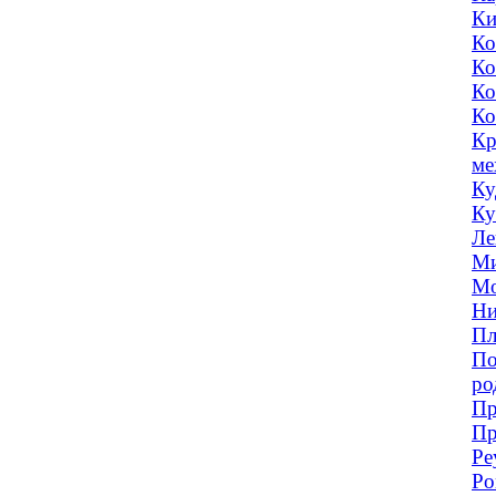
Ки
Ко
Ко
Ко
Ко
Кр
ме
Ку
Ку
Ле
Ми
Мо
Ни
Пл
По
ро
Пр
Пр
Ре
Ро