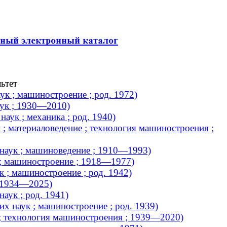
ьтет
к ; машиностроение ; род. 1972)
аук ; 1930—2010)
аук ; механика ; род. 1940)
 ; материаловедение ; технология машиностроения ;
наук ; машиноведение ; 1910—1993)
 ; машиностроение ; 1918—1977)
 ; машиностроение ; род. 1942)
; 1934—2025)
аук ; род. 1941)
х наук ; машиностроение ; род. 1939)
 ; технология машиностроения ; 1939—2020)