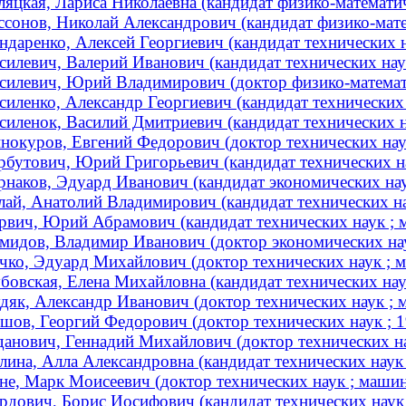
ляцкая, Лариса Николаевна (кандидат физико-математиче
ссонов, Николай Александрович (кандидат физико-мате
ндаренко, Алексей Георгиевич (кандидат технических на
силевич, Валерий Иванович (кандидат технических наук
силевич, Юрий Владимирович (доктор физико-математич
силенко, Александр Георгиевич (кандидат технических
силенок, Василий Дмитриевич (кандидат технических н
нокуров, Евгений Федорович (доктор технических нау
рбутович, Юрий Григорьевич (кандидат технических на
рнаков, Эдуард Иванович (кандидат экономических наук
лай, Анатолий Владимирович (кандидат технических нау
рвич, Юрий Абрамович (кандидат технических наук ; м
мидов, Владимир Иванович (доктор экономических на
чко, Эдуард Михайлович (доктор технических наук ;
бовская, Елена Михайловна (кандидат технических наук
дяк, Александр Иванович (доктор технических наук ; м
шов, Георгий Федорович (доктор технических наук ;
анович, Геннадий Михайлович (доктор технических на
лина, Алла Александровна (кандидат технических наук 
не, Марк Моисеевич (доктор технических наук ; машин
рдович, Борис Иосифович (кандидат технических наук