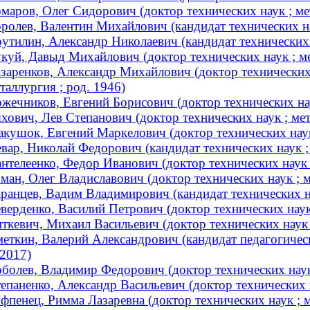
маров, Олег Сидорович (доктор технических наук ; мет
ролев, Валентин Михайлович (кандидат технических н
утилин, Александр Николаевич (кандидат технических
куй, Давыд Михайлович (доктор технических наук ; м
заренков, Александр Михайлович (доктор технических н
таллургия ; род. 1946)
жечников, Евгений Борисович (доктор технических на
хович, Лев Степанович (доктор технических наук ; ме
кушок, Евгений Маркелович (доктор технических наук 
вар, Николай Федорович (кандидат технических наук 
нтелеенко, Федор Иванович (доктор технических наук ;
ман, Олег Владиславович (доктор технических наук ; 
ранцев, Вадим Владимирович (кандидат технических на
верденко, Василий Петрович (доктор технических нау
ткевич, Михаил Васильевич (доктор технических наук ;
еткин, Валерий Александрович (кандидат педагогическ
2017)
болев, Владимир Федорович (доктор технических наук
епаненко, Александр Васильевич (доктор технических
фпенец, Римма Лазаревна (доктор технических наук ;