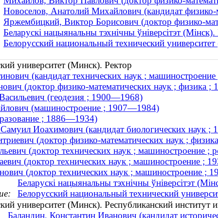
Михайлов, Виктор Павлович (доктор физико-математи
Новоселов, Анатолий Михайлович (кандидат физико-ма
Яржембицкий, Виктор Борисович (доктор физико-мате
Беларускі нацыянальны тэхнічны ўніверсітэт (Мінск)
Белорусский национальный технический университет
кий университет (Минск). Ректор
инович (кандидат технических наук ; машиностроение
ович (доктор физико-математических наук ; физика ;
асильевич (геодезия ; 1900—1968)
айлович (машиностроение ; 1907—1984)
разование ; 1886—1934)
 Самуил Иоахимович (кандидат биологических наук ;
итриевич (доктор физико-математических наук ; физик
ьевич (доктор технических наук ; машиностроение ; р
аевич (доктор технических наук ; машиностроение ; 
ович (доктор технических наук ; машиностроение ; 
Беларускі нацыянальны тэхнічны ўніверсітэт (Мінс
ие:
Белорусский национальный технический универси
кий университет (Минск). Республиканский институт
Баландин, Константин Иванович (кандидат историче