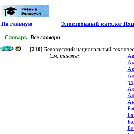
На главную
Словарь
:
Все словари
[210]
Белорусский национальный техничес
См. также:
Ав
Ак
Ак
Ал
ро
Ал
Ал
Ан
Ба
Ба
Ба
Бе