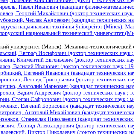
лег, Валерий Константинович (доктор технических наук
рвель, Павел Иванович (кандидат физико-математически
овлев, Георгий Михайлович (доктор технических наук
убовский, Чеслав Андреевич (кандидат технических нау
ларускі нацыянальны тэхнічны ўніверсітэт (Мінск). М
лорусский национальный технический университет (Ми
кий университет (Минск). Механико-технологический 
льский, Евграф Иосифович (доктор технических наук ;
лявин, Климентий Евгеньевич (доктор технических нау
ляев, Василий Иванович (доктор технических наук ; 
рбицкий, Евгений Иванович (кандидат технических на
рошнин, Леонид Григорьевич (доктор технических нау
лушко, Анатолий Маркович (кандидат технических наук
рохов, Вадим Андреевич (доктор технических наук ; т
рин, Степан Сафронович (доктор технических наук ; ме
мченко, Евгений Борисович (кандидат технических наук
итрович, Анатолий Михайлович (кандидат технически
зняков, Станислав Николаевич (кандидат технических 
аевич, Леонид Александрович (доктор технических наук
валевский, Виктор Николаевич (доктор технических нау