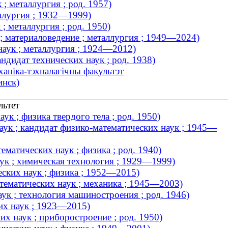
; металлургия ; род. 1957)
аллургия ; 1932—1999)
; металлургия ; род. 1950)
; материаловедение ; металлургия ; 1949—2024)
аук ; металлургия ; 1924—2012)
ндидат технических наук ; род. 1938)
ханіка-тэхналагічны факультэт
инск)
льтет
к ; физика твердого тела ; род. 1950)
аук ; кандидат физико-математических наук ; 1945—
матических наук ; физика ; род. 1940)
ук ; химическая технология ; 1929—1999)
еских наук ; физика ; 1952—2015)
ематических наук ; механика ; 1945—2003)
ук ; технология машиностроения ; род. 1946)
их наук ; 1923—2015)
х наук ; приборостроение ; род. 1950)