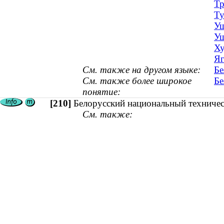
Тр
Ту
Уш
Уш
Ху
Яг
См. также на другом языке:
Бе
См. также более широкое
Бе
понятие:
[210]
Белорусский национальный техничес
См. также: