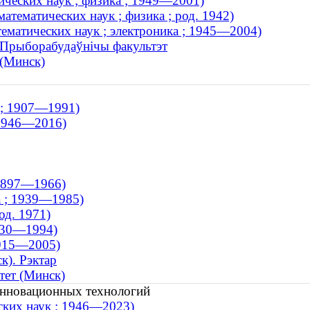
ческих наук ; физика ; 1949—2001)
тематических наук ; физика ; род. 1942)
матических наук ; электроника ; 1945—2004)
. Прыборабудаўнічы факультэт
 (Минск)
 ; 1907—1991)
 1946—2016)
 1897—1966)
а ; 1939—1985)
од. 1971)
1930—1994)
1915—2005)
к). Рэктар
тет (Минск)
 инновационных технологий
ских наук ; 1946—2023)