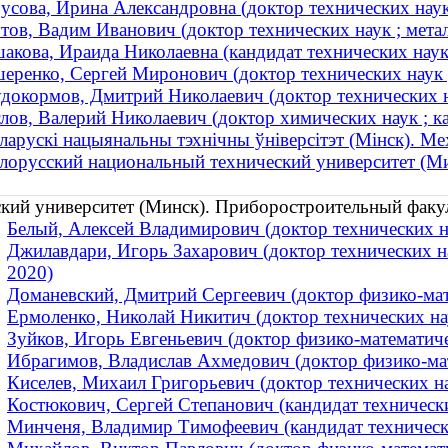
усова, Ирина Александровна (доктор технических наук 
тов, Вадим Иванович (доктор технических наук ; мет
акова, Ираида Николаевна (кандидат технических наук 
еренко, Сергей Миронович (доктор технических наук 
докормов, Дмитрий Николаевич (доктор технических н
лов, Валерий Николаевич (доктор химических наук ; ка
ларускі нацыянальны тэхнічны ўніверсітэт (Мінск). Ме
лорусский национальный технический университет (М
кий университет (Минск). Приборостроительный факу
Белый, Алексей Владимирович (доктор технических нау
Джилавдари, Игорь Захарович (доктор технических н
2020)
Доманевский, Дмитрий Сергеевич (доктор физико-мате
Ермоленко, Николай Никитич (доктор технических на
Зуйков, Игорь Евгеньевич (доктор физико-математич
Ибрагимов, Владислав Ахмедович (доктор физико-мат
Киселев, Михаил Григорьевич (доктор технических на
Костюкович, Сергей Степанович (кандидат техническ
Минченя, Владимир Тимофеевич (кандидат технически