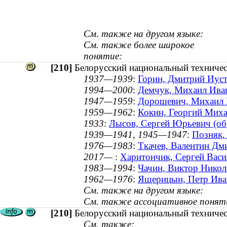
См. также на другом языке:
См. также более широкое
понятие:
[210]
Белорусский национальный техничес
1937—1939
:
Горин, Дмитрий Иуст
1994—2000
:
Демчук, Михаил Иван
1947—1959
:
Дорошевич, Михаил В
1959—1962
:
Кокин, Георгий Мих
1933
:
Лысов, Сергей Юрьевич (об
1939—1941, 1945—1947
:
Позняк,
1976—1983
:
Ткачев, Валентин Дм
2017—
:
Харитончик, Сергей Васил
1983—1994
:
Чачин, Виктор Никол
1962—1976
:
Ящерицын, Петр Иван
См. также на другом языке:
См. также ассоциативное понят
[210]
Белорусский национальный техничес
См. также: