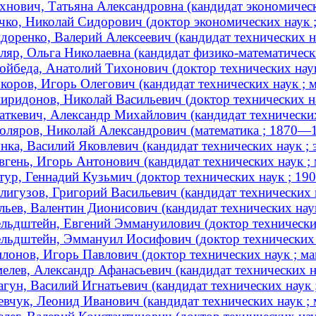
хнович, Татьяна Александровна (кандидат экономически
чко, Николай Сидорович (доктор экономических наук 
доренко, Валерий Алексеевич (кандидат технических на
ляр, Ольга Николаевна (кандидат физико-математически
ойбеда, Анатолий Тихонович (доктор технических наук
коров, Игорь Олегович (кандидат технических наук ; 
иридонов, Николай Васильевич (доктор технических н
аткевич, Александр Михайлович (кандидат технических
оляров, Николай Александрович (математика ; 1870—
нка, Василий Яковлевич (кандидат технических наук ;
вгень, Игорь Антонович (кандидат технических наук ; 
тур, Геннадий Кузьмич (доктор технических наук ; 1
лигузов, Григорий Васильевич (кандидат технических н
льев, Валентин Дионисович (кандидат технических нау
льдштейн, Евгений Эммануилович (доктор технических
льдштейн, Эммануил Иосифович (доктор технических 
лонов, Игорь Павлович (доктор технических наук ; м
елев, Александр Афанасьевич (кандидат технических на
гун, Василий Игнатьевич (кандидат технических наук 
вчук, Леонид Иванович (кандидат технических наук ;