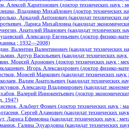
м, Алексей Харитонович (доктор технических наук ; 
лешко, Владимир Михайлович (доктор технических наук
ролько, Аркадий Антонович (кандидат технических на
роткевич, Лариса Михайловна (кандидат экономических
чергин, Анатолий Иванович (кандидат технических на
ушевский, Александр Евгеньевич (доктор физико-матем
ханика ; 1932—2008)
дин, Валентин Валентинович (кандидат технических нау
зьмин, Артур Васильевич (кандидат технических наук 
вин, Моисей Аронович (доктор технических наук ; ме
клашевич, Игорь Александрович (доктор физико-мате
стков, Моисей Маркович (кандидат технических наук 
колаев, Вадим Анатольевич (кандидат технических нау
ясунков, Александр Владимирович (кандидат экономиче
хабов, Валерий Иннокентьевич (доктор экономических 
д. 1947)
исевок, Альберт Фомич (доктор технических наук ; м
отасеня, Сергей Адамович (кандидат технических наук
ут, Лариса Ефимовна (кандидат технических наук ; мета
манюк, Галина Эдуардовна (кандидат технических наук 