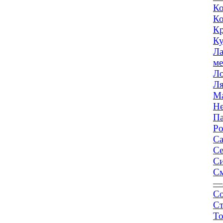
Ко
Ко
Кр
Ку
Ла
ме
Ло
Ля
Ма
Не
Па
Ро
Са
Се
Си
См
—
Со
Ст
То