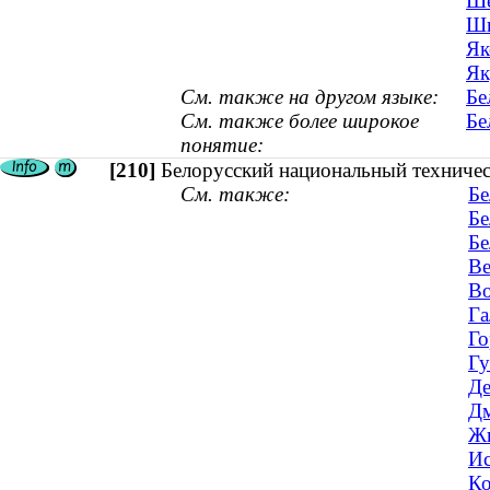
Ше
Ши
Як
Як
См. также на другом языке:
Бе
См. также более широкое
Бе
понятие:
[210]
Белорусский национальный техничес
См. также:
Бе
Бе
Бе
Ве
Во
Га
Го
Гу
Де
Дм
Жи
Ис
Ко