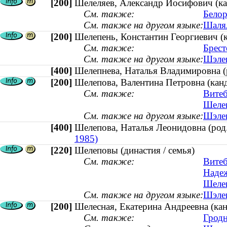
[200]
Шелеляев, Александр Иосифович (ка
См. также:
Белор
См. также на другом языке:
Шалял
[200]
Шелепень, Константин Георгиевич (
См. также:
Брест
См. также на другом языке:
Шэлеп
[400]
Шелепнева, Наталья Владимировна 
[200]
Шелепова, Валентина Петровна (канд
См. также:
Витеб
Шелеп
См. также на другом языке:
Шэлеп
[400]
Шелепова, Наталья Леонидовна (ро
1985)
[220]
Шелеповы (династия / семья)
См. также:
Витеб
Надеж
Шелеп
См. также на другом языке:
Шэлеп
[200]
Шелесная, Екатерина Андреевна (кан
См. также:
Гродн