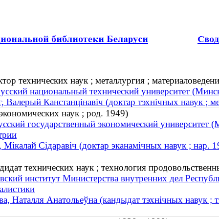
ор технических наук ; металлургия ; материаловедение
усский национальный технический университет (Минс
, Валерый Канстанцінавіч (доктар тэхнічных навук ; ме
кономических наук ; род. 1949)
усский государственный экономический университет (М
трии
 Мікалай Сідаравіч (доктар эканамічных навук ; нар. 1
дидат технических наук ; технология продовольственны
вский институт Министерства внутренних дел Республи
алистики
а, Наталля Анатольеўна (кандыдат тэхнічных навук ; т