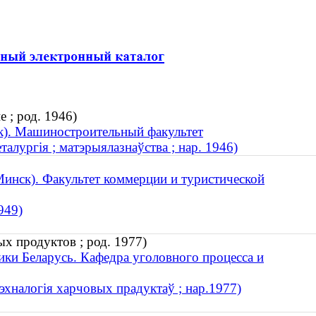
 ; род. 1946)
к). Машиностроительный факультет
талургія ; матэрыялазнаўства ; нар. 1946)
инск). Факультет коммерции и туристической
949)
х продуктов ; род. 1977)
ки Беларусь. Кафедра уголовного процесса и
эхналогія харчовых прадуктаў ; нар.1977)