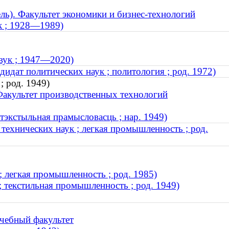
ль). Факультет экономики и бизнес-технологий
ук ; 1928—1989)
авук ; 1947—2020)
идат политических наук ; политология ; род. 1972)
; род. 1949)
Факультет производственных технологий
тэкстыльная прамысловасць ; нар. 1949)
технических наук ; легкая промышленность ; род.
; легкая промышленность ; род. 1985)
; текстильная промышленность ; род. 1949)
чебный факультет