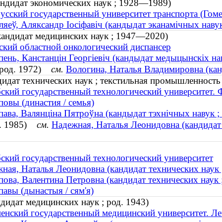
ндидат экономических наук ; 1928—1989)
усский государственный университет транспорта (Гоме
яеў, Аляксандр Іосіфавіч (кандыдат эканамічных нав
кандидат медицинских наук ; 1947—2020)
ский областной онкологический диспансер
ень, Канстанцін Георгіевіч (кандыдат медыцынскіх н
(род. 1972)
см.
Вологина, Наталья Владимировна (канд
идат технических наук ; текстильная промышленность 
ский государственный технологический университет. 
овы (династия / семья)
ава, Валянціна Пятроўна (кандыдат тэхнічных навук ; 
д. 1985)
см.
Надежная, Наталья Леонидовна (кандидат 
ский государственный технологический университет
ная, Наталья Леонидовна (кандидат технических наук 
ова, Валентина Петровна (кандидат технических наук 
авы (дынастыя / сям'я)
дидат медицинских наук ; род. 1943)
енский государственный медицинский университет. Ле