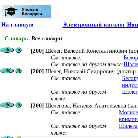
На главную
Словарь
:
Все словари
[200]
Шелег, Валерий Константинович (докт
См. также:
Белор
См. также на другом языке:
Шэлег
[200]
Шелег, Николай Сидорович (доктор э
См. также:
Белор
индус
См. также на другом
Шэлег,
языке:
[200]
Шелегова, Наталья Анатольевна (кан
См. также:
Могиле
кримин
См. также на другом
Шэлегав
языке: