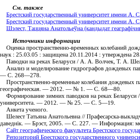
См. также
Брестский государственный университет имени А. С
Брестский государственный университет имени А. С
Шэлест, Таццяна Анатольеўна (кандыдат геаграфічны
Источники информации
Оценка пространственно-временных колебаний дождево
наук : 25.03.05 : защищена 20.11.2014 : утверждена 2
Паводки на реках Беларуси / А. А. Волчек, Т. А. Шел
Анализ и моделирование гидрографов дождевых паводк
— С. 268—278.
Пространственно-временные колебания дождевых павод
географическая. — 2012. — № 1. — С. 68—80.
Формирование зимних паводков на реках Беларуси / А
университета. — 2012. — № 25. — С. 5—19.
Анкета ученого.
Шелест Татьяна Анатольевна // Прафесарска-выкладчы
даведнік. — Брэст, 2005. — С. 227. — Информация: м
Сайт географического факультета Брестского госуда
Репозиторий Брестского государственного универси