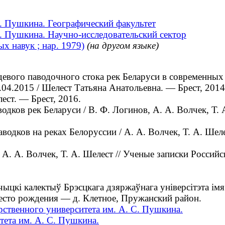
. Пушкина. Географический факультет
. Пушкина. Научно-исследовательский сектор
х навук ; нар. 1979)
(на другом языке)
го паводочного стока рек Беларуси в современных ус
8.04.2015 / Шелест Татьяна Анатольевна. ― Брест, 2014
ест. ― Брест, 2016.
ов рек Беларуси / В. Ф. Логинов, А. А. Волчек, Т. А
ков на реках Белоруссии / А. А. Волчек, Т. А. Шелес
. А. Волчек, Т. А. Шелест // Ученые записки Россий
цкі калектыў Брэсцкага дзяржаўнага універсітэта імя
есто рождения — д. Клетное, Пружанский район.
рственного университета им. А. С. Пушкина.
тета им. А. С. Пушкина.