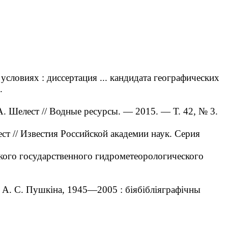
ловиях : диссертация ... кандидата географических
.
. Шелест // Водные ресурсы. — 2015. — Т. 42, № 3.
т // Известия Российской академии наук. Серия
ского государственного гидрометеорологического
 А. С. Пушкіна, 1945—2005 : біябібліяграфічны