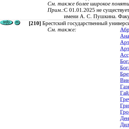
См. также более широкое поняти
Прим.:
С 01.01.2025 не существует
имени А. С. Пушкина. Факу
[210]
Брестский государственный универси
См. также:
Абр
Ана
Арт
Арт
Асс
Бог
Бог
Бре
Вин
Газ
Гай
Гре
Гри
Гро
Ден
Дил