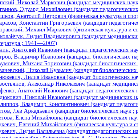
пский, Николай Маркович (кандидат медицинских наук 
гвинов, Эдуард Михайлович (кандидат педагогических н
шков, Анатолий Петрович (физическая культура и спо
красов, Константин Григорьевич (кандидат педагогическ
правский, Михаил Маркович (физическая культура и спо
колайчук, Лидия Владимировна (кандидат медицинских 
тература ; 1941—2007)
нин, Анатолий Иванович (кандидат педагогических наук 
тров, Владимир Иванович (кандидат биологических нау
зумович, Михаил Борисович (кандидат биологических 
ваневский, Николай Кузьмич (кандидат биологических
нюкевич, Лилия Ивановна (кандидат биологических нау
востьянов, Александр Николаевич (кандидат медицински
фенко, Анатолий Иванович (кандидат педагогических на
дюкович, Николай Иванович (кандидат медицинских нау
липпов, Владимир Константинович (кандидат педагогиче
тов, Лев Аркадьевич (кандидат биологических наук ; р
това, Елена Михайловна (кандидат биологических наук
кевич, Евгений Михайлович (физическая культура и с
кевич, Лидия Васильевна (кандидат педагогических нау
эсцкі дзяржаўны ўніверсітэт імя А. С. Пушкіна. Факуль