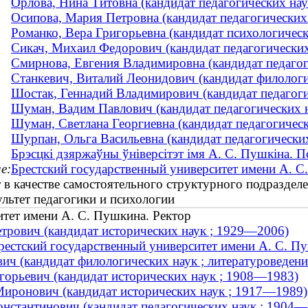
Орлова, Нина Титовна (кандидат педагогических наук
Осипова, Мария Петровна (кандидат педагогических 
Романко, Вера Григорьевна (кандидат психологически
Сикач, Михаил Федорович (кандидат педагогических
Смирнова, Евгения Владимировна (кандидат педагоги
Станкевич, Виталий Леонидович (кандидат филологич
Шостак, Геннадий Владимирович (кандидат педагогич
Шуман, Вадим Павлович (кандидат педагогических 
Шуман, Светлана Георгиевна (кандидат педагогически
Шурпан, Ольга Васильевна (кандидат педагогических
Брэсцкі дзяржаўны ўніверсітэт імя А. С. Пушкіна. П
е:
Брестский государственный университет имени А. С
 в качестве самостоятельного структурного подраздел
льтет педагогики и психологии
итет имени А. С. Пушкина. Ректор
трович (кандидат исторических наук ; 1929—2006)
рестский государственный университет имени А. С. П
вич (кандидат филологических наук ; литературоведен
горьевич (кандидат исторических наук ; 1908—1983)
иронович (кандидат исторических наук ; 1917—1989)
нстантинович (кандидат педагогических наук ; 1904—