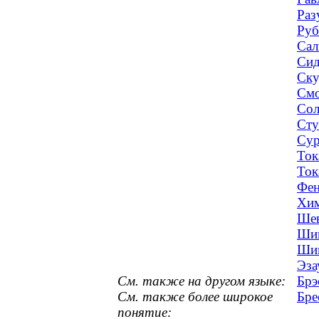
Раз
Руб
Сал
Сид
Ску
Смо
Сол
Сту
Сур
Ток
Ток
Фен
Хим
Шев
Шик
Шим
Эза
См. также на другом языке:
Брэ
См. также более широкое
Бре
понятие: