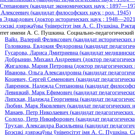
Степанович (кандидат экономических наук ; 1897—19
Алексеевич (кандидат философских наук ; род. 1945)
в Эдвардович (доктор исторических наук ; 1948—2021
рэсцкі дзяржаўны ўніверсітэт імя А. С. Пушкіна. Рэкта
итет имени А. С. Пушкина. Социально-педагогический 
Вайц, Валерий Феликсович (кандидат исторических н
Головкина, Евдокия Федоровна (кандидат педагогичес
Гусарова, Лариса Дмитриевна (кандидат медицински
Добрынин, Михаил Андреевич (доктор педагогическ
Жигалова, Мария Петровна (доктор педагогических н
Иванова, Ольга Александровна (кандидат педагогичес
Коцевич, Сергей Семенович (кандидат педагогически
Лавренюк, Надежда Степановна (кандидат философс
Левицкий, Марк Ефимович (кандидат педагогических
Липская, Надежда Георгиевна (кандидат педагогическ
Любин, Марк Яковлевич (кандидат педагогических на
Манаев, Петр Николаевич (кандидат педагогических 
Солохо, Петр Никифорович (кандидат педагогических
Трухан, Александра Васильевна (кандидат педагогиче
Брэсцкі дзяржаўны ўніверсітэт імя А. С. Пушкіна. 