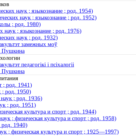
ыков
ских наук ; языкознание ; род. 1954)
еских наук ; языкознание ; род. 1952)
лы ; род. 1980)
 наук ; языкознание ; род. 1976)
ских наук ; род. 1932)
Факультэт замежных моў
. Пушкина
ихологии
ультэт педагогікі і псіхалогіі
. Пушкина
питания
 ; род. 1941)
; род. 1950)
аук ; род. 1936)
к ; род. 1951)
зическая культура и спорт ; род. 1944)
аук ; физическая культура и спорт ; род. 1958)
 род. 1940)
ук ; физическая культура и спорт ; 1925—1997)