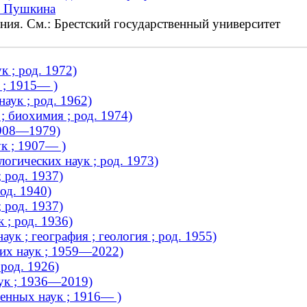
. Пушкина
ения. См.: Брестский государственный университет
 ; род. 1972)
 ; 1915— )
аук ; род. 1962)
; биохимия ; род. 1974)
1908—1979)
ук ; 1907— )
огических наук ; род. 1973)
 род. 1937)
од. 1940)
 род. 1937)
 ; род. 1936)
к ; география ; геология ; род. 1955)
их наук ; 1959—2022)
род. 1926)
аук ; 1936—2019)
енных наук ; 1916— )