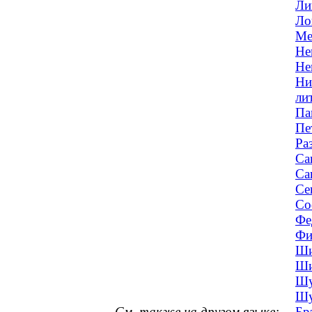
Ли
Ло
Ме
Не
Не
Ни
ли
Па
Пе
Ра
Са
Са
Се
Со
Фе
Фи
Ши
Ши
Шу
Шу
См. также на другом языке:
Бр