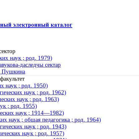
сектор
их наук ; род. 1979)
авукова-даследчы сектар
. Пушкина
факультет
 наук ; род. 1950)
ических наук ; род. 1962)
ских наук ; род. 1963)
к ; род. 1955)
еских наук ; 1914—1982)
х наук ; общая педагогика ; род. 1964)
ических наук ; род. 1943)
ческих наук ; род. 1957)