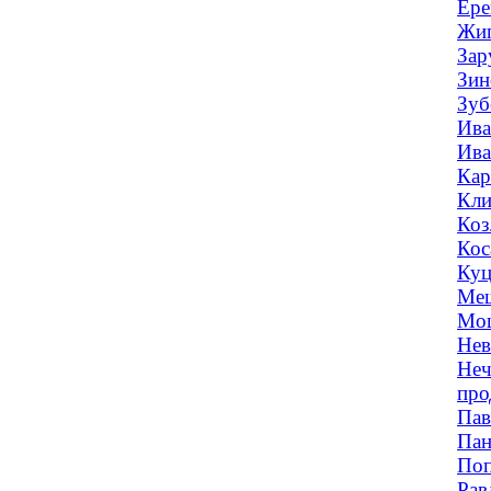
Ере
Жиг
Зар
Зин
Зуб
Ива
Ива
Кар
Кли
Коз
Кос
Куц
Меш
Мощ
Нев
Неч
про
Пав
Пан
Поп
Рав