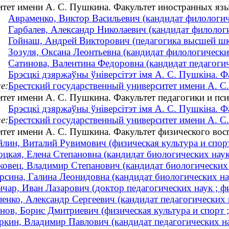
итет имени А. С. Пушкина. Факультет иностранных яз
Авраменко, Виктор Васильевич (кандидат филологиче
Гарбалев, Александр Николаевич (кандидат филологич
Гойнаш, Андрей Викторович (педагогика высшей шко
Зозуля, Оксана Леонтьевна (кандидат филологических
Сатинова, Валентина Федоровна (кандидат педагогиче
Брэсцкі дзяржаўны ўніверсітэт імя А. С. Пушкіна. 
е:
Брестский государственный университет имени А. С
итет имени А. С. Пушкина. Факультет педагогики и пс
Брэсцкі дзяржаўны ўніверсітэт імя А. С. Пушкіна. Фак
е:
Брестский государственный университет имени А. С
итет имени А. С. Пушкина. Факультет физического вос
йлин, Виталий Рувимович (физическая культура и спорт
оцкая, Елена Степановна (кандидат биологических наук 
ковец, Владимир Степанович (кандидат биологических н
рсина, Галина Леонидовна (кандидат биологических нау
нчар, Иван Лазарович (доктор педагогических наук ; фи
ленко, Александр Сергеевич (кандидат педагогических н
нов, Борис Дмитриевич (физическая культура и спорт ;
ркин, Владимир Павлович (кандидат педагогических на