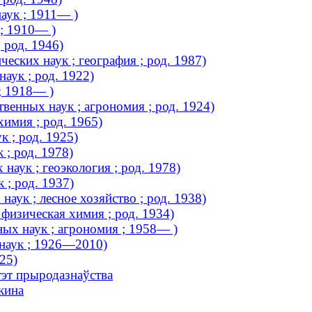
аук ; 1911— )
 ; 1910— )
 род. 1946)
ских наук ; география ; род. 1987)
аук ; род. 1922)
; 1918— )
венных наук ; агрономия ; род. 1924)
химия ; род. 1965)
 ; род. 1925)
 ; род. 1978)
наук ; геоэкология ; род. 1978)
 ; род. 1937)
аук ; лесное хозяйство ; род. 1938)
физическая химия ; род. 1934)
ых наук ; агрономия ; 1958— )
наук ; 1926—2010)
25)
тэт прыродазнаўства
кина