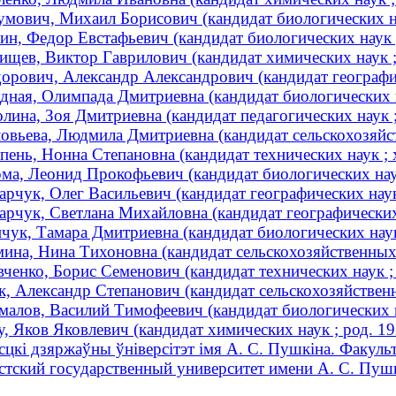
умович, Михаил Борисович (кандидат биологических н
ин, Федор Евстафьевич (кандидат биологических наук
ищев, Виктор Гаврилович (кандидат химических наук ;
орович, Александр Александрович (кандидат географиче
дная, Олимпада Дмитриевна (кандидат биологических н
лина, Зоя Дмитриевна (кандидат педагогических наук 
овьева, Людмила Дмитриевна (кандидат сельскохозяйст
пень, Нонна Степановна (кандидат технических наук ; 
ма, Леонид Прокофьевич (кандидат биологических наук
арчук, Олег Васильевич (кандидат географических наук
арчук, Светлана Михайловна (кандидат географических 
чук, Тамара Дмитриевна (кандидат биологических наук
ина, Нина Тихоновна (кандидат сельскохозяйственных н
ченко, Борис Семенович (кандидат технических наук ; 
, Александр Степанович (кандидат сельскохозяйственн
алов, Василий Тимофеевич (кандидат биологических 
у, Яков Яковлевич (кандидат химических наук ; род. 19
сцкі дзяржаўны ўніверсітэт імя А. С. Пушкіна. Факуль
стский государственный университет имени А. С. Пуш