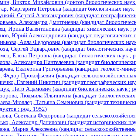
мин, Виктор Михайлович (доктор биологических наук
ар, Маргарита Петровна (кандидат биологичных наук
уцкий, Сергей Александрович (кандидат географических
овьева, Александра Дмитриевна (кандидат биологическ
ец, Ирина Валентиновна (кандидат химических наук ; р
нов, Юрий Александрович (кандидат педагогических 
нькова, Алла Федоровна (кандидат биологических наук 
оза, Сергей Эдвардович (кандидат биологических наук 
мец, Елена Петровна (кандидат биологических наук ; р
лова, Александра Пантелеевна (кандидат биологических
арева, Екатерина Григорьевна (кандидат геолого-минер
, Федор Прокофьевич (кандидат сельскохозяйственных 
ечко, Евгений Никитич (кандидат географических наук
ук, Петр Адамович (кандидат биологических наук ; р
зорова, Людмила Ильинична (кандидат биологических н
аева-Мюллер, Татьяна Семеновна (кандидат техническ
дуктов ; род. 1952)
лова, Светлана Федоровна (кандидат сельскохозяйствен
ько, Александр Данилович (кандидат исторических наук
ова, Мария Алексеевна (кандидат сельскохозяйственных
ленко, Людмила Ивановна (кандидат химических наук ;