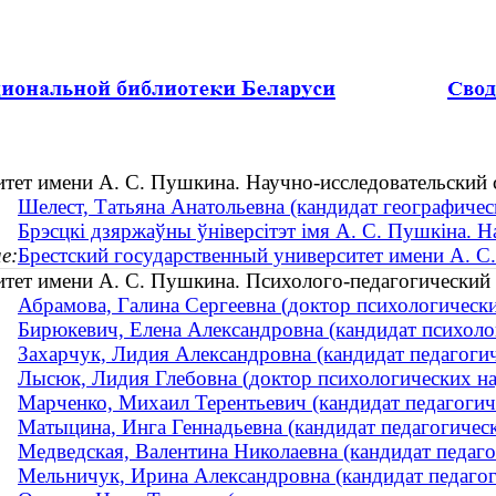
итет имени А. С. Пушкина. Научно-исследовательский 
Шелест, Татьяна Анатольевна (кандидат географическ
Брэсцкі дзяржаўны ўніверсітэт імя А. С. Пушкіна. Н
е:
Брестский государственный университет имени А. С
итет имени А. С. Пушкина. Психолого-педагогический 
Абрамова, Галина Сергеевна (доктор психологических
Бирюкевич, Елена Александровна (кандидат психолог
Захарчук, Лидия Александровна (кандидат педагогиче
Лысюк, Лидия Глебовна (доктор психологических нау
Марченко, Михаил Терентьевич (кандидат педагогич
Матыцина, Инга Геннадьевна (кандидат педагогически
Медведская, Валентина Николаевна (кандидат педагог
Мельничук, Ирина Александровна (кандидат педагоги