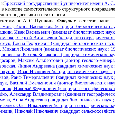
е:
Брестский государственный университет имени А. С
 в качестве самостоятельного структурного подраздел
льтет педагогики и психологии
тет имени А. С. Пушкина. Факультет естествознания
амова, Ирина Васильевна (кандидат биологических наук
шкин, Иван Васильевич (кандидат биологических наук
еменко, Сергей Витальевич (кандидат географических н
емук, Елена Георгиевна (кандидат биологических наук 
, Михаил Яковлевич (кандидат биологических наук ; 
дановская, Рахиль Зеликовна (кандидат химических на
дасаров, Максим Альбертович (доктор геолого-минерал
зовская, Лидия Андреевна (кандидат химических наук ;
окуров, Иван Иванович (кандидат химических наук ; р
изов, Раиф Тимергалиевич (кандидат химических наук ;
дук, Василий Емельянович (доктор биологических наук
чаник, Николай Федорович (кандидат географических нау
бко, Александр Владимирович (кандидат географическ
мова, Анна Андреевна (кандидат биологических наук ; 
исенко, Олег Николаевич (кандидат географических н
ендик, Николай Николаевич (кандидат сельскохозяйств