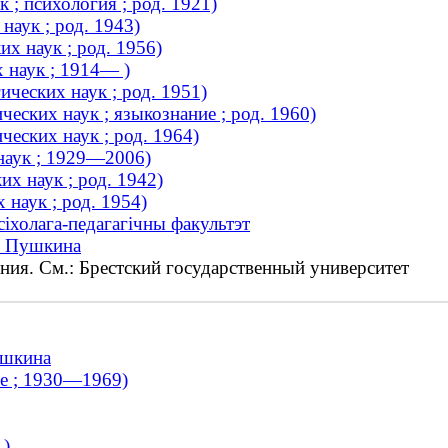
 ; психология ; род. 1921)
наук ; род. 1943)
х наук ; род. 1956)
 наук ; 1914— )
ческих наук ; род. 1951)
еских наук ; языкознание ; род. 1960)
еских наук ; род. 1964)
наук ; 1929—2006)
х наук ; род. 1942)
 наук ; род. 1954)
сіхолага-педагагічны факультэт
. Пушкина
ения. См.: Брестский государственный университет
ушкина
ие ; 1930—1969)
 )