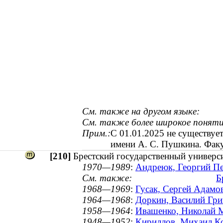
См. также на другом языке:
См. также более широкое поняти
Прим.:
С 01.01.2025 не существует
имени А. С. Пушкина. Факу
[210]
Брестский государственный универс
1970—1989
:
Андреюк, Георгий Пе
См. также:
Б
1968—1969
:
Гусак, Сергей Адамо
1964—1968
:
Доркин, Василий Гри
1958—1964
:
Ивашенко, Николай М
1948—1952
:
Кириллов, Михаил Ко