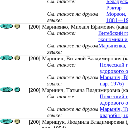
См. также:
Беларуск
Рэктар
См. также на другом
Морзон, 
языке:
1881—19
[200]
Мариненко, Михаил Ефимович (канд
См. также:
Витебский г
экономики и
См. также на другом
Марыненка, 
языке:
[200]
Маринич, Виталий Владимирович (кан
См. также:
Полесский г
здорового 
См. также на другом
Марыніч, Ві
языке:
нар. 1976)
[200]
Маринич, Татьяна Владимировна (кан
См. также:
Полесский г
здорового 
См. также на другом
Марыніч, Та
языке:
хваробы ; н
[200]
Марищук, Людмила Владимировна (до