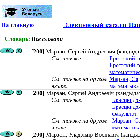
На главную
Словарь
:
Все словари
[200]
Марзан, Сергей Андреевич (кандидат
См. также:
Брестский 
Брестский 
математичес
См. также на другом
Марзан, Сяр
языке:
матэматыка 
[200]
Марзан, Сяргей Андрэевіч (кандыдат
См. также:
Брэсцкі дз
Брэсцкі дз
факультэт
См. также на другом
Марзан, Се
языке:
математика
[200]
Марзон, Уладзімір Восіпавіч (канды