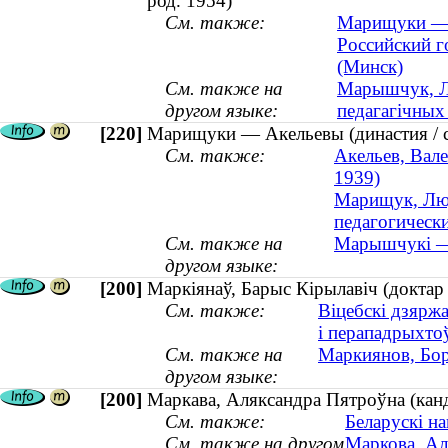
род. 1954)
См. также:
Марищуки — А
Российский г
(Минск)
См. также на
Марышчук, Лю
другом языке:
педагагічных 
[220]
Марищуки — Акельевы (династия / 
См. также:
Акельев, Вале
1939)
Марищук, Люд
педагогически
См. также на
Марышчукі — 
другом языке:
[200]
Маркіянаў, Барыс Кірылавіч (доктар
См. также:
Віцебскі дзярж
і перападрыхтоў
См. также на
Маркиянов, Бор
другом языке:
[200]
Маркава, Аляксандра Пятроўна (канды
См. также:
Беларускі н
См. также на другом
Маркова, Ал