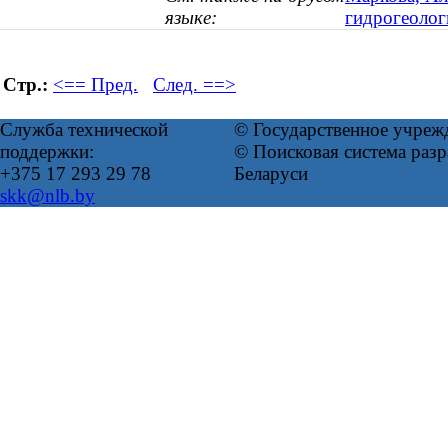
языке:
гидрогеолог
Стр.:
<== Пред.
След. ==>
Служба технической
© Государственное учреж
поддержки:
© Поисковая система ра
+375 17 293 29 78
Беларуси
skk@nlb.by