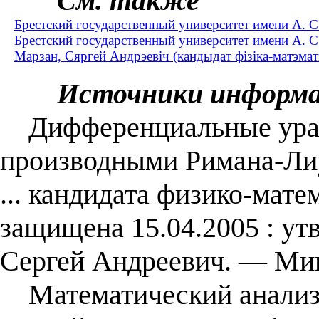
См. также
Брестский государственный университет имени А. 
Брестский государственный университет имени А. 
Марзан, Сяргей Андрэевіч (кандыдат фізіка-матэмат
Источники информ
Дифференциальные урав
производными Римана-Лиу
... кандидата физико-матем
защищена 15.04.2005 : ут
Сергей Андреевич. — Мин
Математический анализ. 