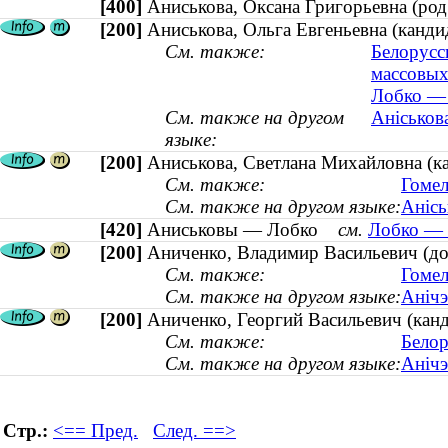
[400]
Аниськова, Оксана Григорьевна (р
[200]
Аниськова, Ольга Евгеньевна (кандид
См. также:
Белорусс
массовых
Лобко — 
См. также на другом
Аніськова
языке:
[200]
Аниськова, Светлана Михайловна (к
См. также:
Гомел
См. также на другом языке:
Анісь
[420]
Аниськовы — Лобко
см.
Лобко — 
[200]
Аниченко, Владимир Васильевич (до
См. также:
Гомел
См. также на другом языке:
Анічэ
[200]
Аниченко, Георгий Васильевич (кан
См. также:
Белор
См. также на другом языке:
Анічэ
Стр.:
<== Пред.
След. ==>