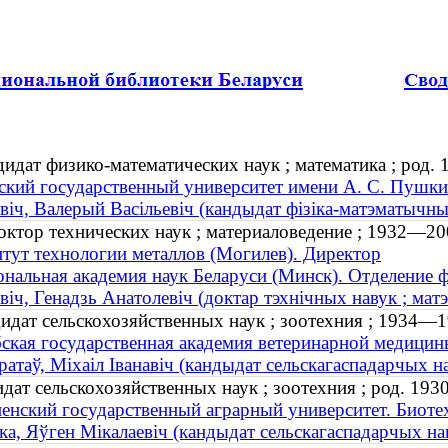
идат физико-математических наук ; математика ; род. 
ский государственный университет имени А. С. Пушки
віч, Валерый Васільевіч (кандыдат фізіка-матэматычных
октор технических наук ; материаловедение ; 1932—20
тут технологии металлов (Могилев). Директор
нальная академия наук Беларуси (Минск). Отделение 
віч, Генадзь Анатолевіч (доктар тэхнічных навук ; ма
идат сельскохозяйственных наук ; зоотехния ; 1934—1
ская государственная академия ветеринарной медицин
ратаў, Міхаіл Іванавіч (кандыдат сельскагаспадарчых н
дат сельскохозяйственных наук ; зоотехния ; род. 1930
енский государственный аграрный университет. Биоте
ка, Яўген Мікалаевіч (кандыдат сельскагаспадарчых наву