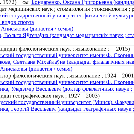
од. 1972)
см.
Бондаренко, Оксана Григорьевна (кандида
ат медицинских наук ; стоматология ; токсикология ; 
кий государственный университет физической культур
 видов спорта
Аниськовы (династия / семья)
, Вольга Яўгенаўна (кандыдат медыцынскіх навук ; стама
андидат филологических наук ; языкознание ; —2015)
ьский государственный университет имени Ф. Скорин
кова, Святлана Міхайлаўна (кандыдат філалагічных нав
Аниськовы (династия / семья)
ктор филологических наук ; языкознание ; 1924—2001
ьский государственный университет имени Ф. Скорин
нка, Уладзімір Васільевіч (доктар філалагічных навук 
дидат географических наук ; 1927—2003)
усский государственный университет (Минск). Факуль
нка, Георгій Васільевіч (кандыдат геаграфічных навук