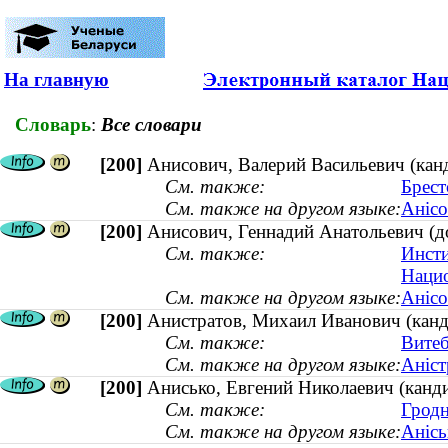
На главную
Словарь
:
Все словари
[200]
Анисович, Валерий Васильевич (канд
См. также:
Брест
См. также на другом языке:
Анісо
[200]
Анисович, Геннадий Анатольевич (д
См. также:
Инсти
Нацио
См. также на другом языке:
Анісо
[200]
Анистратов, Михаил Иванович (канд
См. также:
Витеб
См. также на другом языке:
Аніст
[200]
Анисько, Евгений Николаевич (канди
См. также:
Гродн
См. также на другом языке:
Анісь