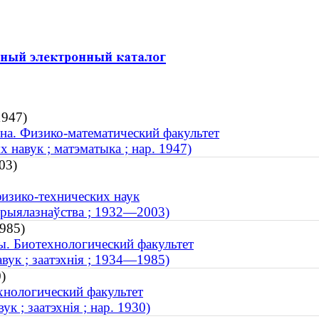
1947)
на. Физико-математический факультет
 навук ; матэматыка ; нар. 1947)
03)
физико-технических наук
тэрыялазнаўства ; 1932—2003)
985)
ы. Биотехнологический факультет
авук ; заатэхнія ; 1934—1985)
)
хнологический факультет
к ; заатэхнія ; нар. 1930)