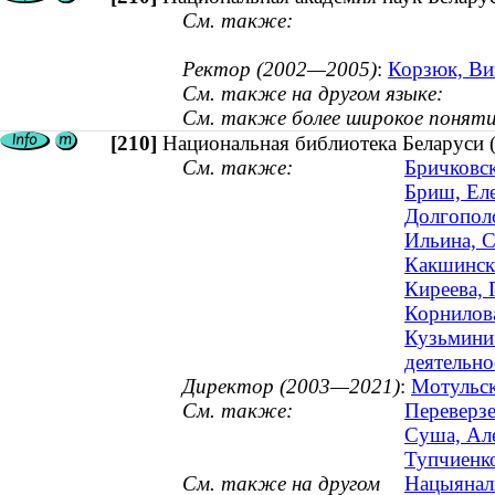
См. также:
Ректор (2002—2005)
:
Корзюк, Вик
См. также на другом языке:
См. также более широкое поняти
[210]
Национальная библиотека Беларуси 
См. также:
Бричковск
Бриш, Еле
Долгополо
Ильина, С
Какшинска
Киреева, 
Корнилова
Кузьминич
деятельно
Директор (2003—2021)
:
Мотульск
См. также:
Переверзе
Суша, Але
Тупчиенко
См. также на другом
Нацыяналь