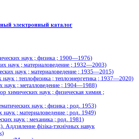
ических наук ; физика ; 1900—1976)
их наук ; материаловедение ; 1932—2003)
еских наук ; материаловедение ; 1935—2015)
 наук ; теплофизика ; теплоэнергетика ; 1937—2020)
х наук ; металловедение ; 1904—1988)
р химических наук ; физическая химия ;
атических наук ; физика ; род. 1953)
наук ; материаловедение ; род. 1949)
ких наук ; механика ; род. 1981)
). Аддзяленне фізіка-тэхнічных навук
к)