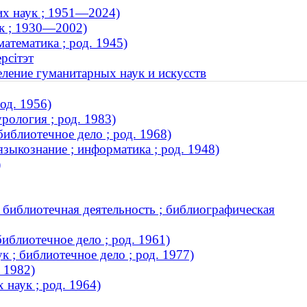
их наук ; 1951—2024)
к ; 1930—2002)
атематика ; род. 1945)
рсітэт
еление гуманитарных наук и искусств
од. 1956)
рология ; род. 1983)
библиотечное дело ; род. 1968)
зыкознание ; информатика ; род. 1948)
)
; библиотечная деятельность ; библиографическая
иблиотечное дело ; род. 1961)
 ; библиотечное дело ; род. 1977)
 1982)
наук ; род. 1964)