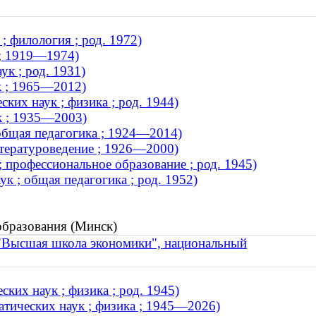
; филология ; род. 1972)
 ; 1919—1974)
к ; род. 1931)
к ; 1965—2012)
ких наук ; физика ; род. 1944)
к ; 1935—2003)
 общая педагогика ; 1924—2014)
итературоведение ; 1926—2000)
 профессиональное образование ; род. 1945)
к ; общая педагогика ; род. 1952)
 образования (Минск)
"Высшая школа экономики", национальный
ких наук ; физика ; род. 1945)
атических наук ; физика ; 1945—2026)