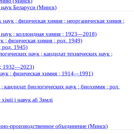
ению (Минск)
наук Беларуси (Минск)
наук ; физическая химия ; неорганическая химия ;
наук ; коллоидная химия ; 1923—2018)
 ; физическая химия ; род. 1949)
 род. 1945)
гических наук ; кандидат технических наук ;
 ; 1932—2023)
аук ; физическая химия ; 1914—1991)
; кандидат биологических наук ; биохимия ; род.
іміі і навук аб Зямлі
учно-производственное объединение (Минск)