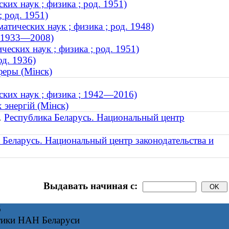
их наук ; физика ; род. 1951)
 род. 1951)
тических наук ; физика ; род. 1948)
; 1933—2008)
еских наук ; физика ; род. 1951)
од. 1936)
феры (Мінск)
ких наук ; физика ; 1942—2016)
 энергій (Мінск)
.
Республика Беларусь. Национальный центр
 Беларусь. Национальный центр законодательства и
Выдавать начиная с:
6
тики НАН Беларуси