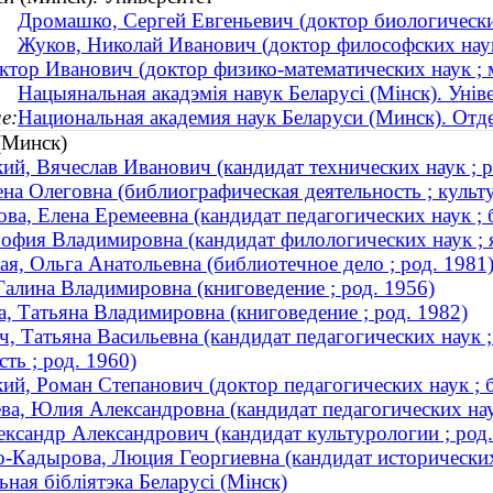
Дромашко, Сергей Евгеньевич (доктор биологическ
Жуков, Николай Иванович (доктор философских нау
тор Иванович (доктор физико-математических наук ; м
Нацыянальная акадэмія навук Беларусі (Мінск). Уніве
е:
Национальная академия наук Беларуси (Минск). Отд
(Минск)
ий, Вячеслав Иванович (кандидат технических наук ; р
на Олеговна (библиографическая деятельность ; культу
ва, Елена Еремеевна (кандидат педагогических наук ; 
офия Владимировна (кандидат филологических наук ; я
я, Ольга Анатольевна (библиотечное дело ; род. 1981
Галина Владимировна (книговедение ; род. 1956)
, Татьяна Владимировна (книговедение ; род. 1982)
, Татьяна Васильевна (кандидат педагогических наук 
сть ; род. 1960)
ий, Роман Степанович (доктор педагогических наук ; б
ва, Юлия Александровна (кандидат педагогических наук
ксандр Александрович (кандидат культурологии ; род.
-Кадырова, Люция Георгиевна (кандидат исторических 
ная бібліятэка Беларусі (Мінск)