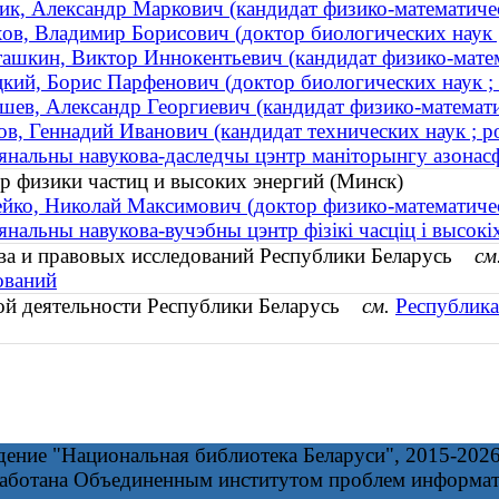
к, Александр Маркович (кандидат физико-математическ
ов, Владимир Борисович (доктор биологических наук ;
ашкин, Виктор Иннокентьевич (кандидат физико-матема
кий, Борис Парфенович (доктор биологических наук 
шев, Александр Георгиевич (кандидат физико-математич
в, Геннадий Иванович (кандидат технических наук ; р
нальны навукова-даследчы цэнтр маніторынгу азонас
 физики частиц и высоких энергий (Минск)
ко, Николай Максимович (доктор физико-математичес
нальны навукова-вучэбны цэнтр фізікі часціц і высокіх
тва и правовых исследований Республики Беларусь
см
ований
ой деятельности Республики Беларусь
см.
Республика
дение "Национальная библиотека Беларуси", 2015-202
работана Объединенным институтом проблем информа