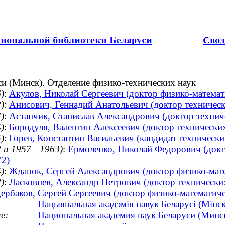
си (Минск). Отделение физико-технических наук
)
:
Акулов, Николай Сергеевич (доктор физико-математ
)
:
Анисович, Геннадий Анатольевич (доктор техническ
)
:
Астапчик, Станислав Александрович (доктор технич
)
:
Бородуля, Валентин Алексеевич (доктор технических
)
:
Горев, Константин Васильевич (кандидат технически
 и 1957—1963)
:
Ермоленко, Николай Федорович (докто
72)
)
:
Жданок, Сергей Александрович (доктор физико-матем
)
:
Ласковнев, Александр Петрович (доктор технических 
ербаков, Сергей Сергеевич (доктор физико-математичес
Нацыянальная акадэмія навук Беларусі (Мінск
е:
Национальная академия наук Беларуси (Минс