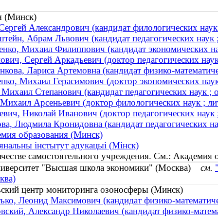
я (Минск)
Сергей Александрович (кандидат филологических наук 
тейн, Абрам Львович (кандидат педагогических наук
нко, Михаил Филиппович (кандидат экономических нау
ович, Сергей Аркадьевич (доктор педагогических нау
нкова, Лариса Артемовна (кандидат физико-математичес
нко, Михаил Герасимович (доктор экономических нау
 Михаил Степанович (кандидат педагогических наук ;
 Михаил Арсеньевич (доктор филологических наук ; л
вич, Николай Иванович (доктор педагогических наук ;
ва, Людмила Кронидовна (кандидат педагогических нау
мия образования (Минск)
нальны інстытут адукацыі (Мінск)
качестве самостоятельного учреждения. См.: Академия
ниверситет "Высшая школа экономики" (Москва)
см.
ква)
ьский центр мониторинга озоносферы (Минск)
ько, Леонид Максимович (кандидат физико-математичес
вский, Александр Николаевич (кандидат физико-матем