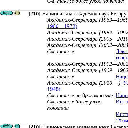
См. также более узкое понятие:
[210]
Национальная академия наук Беларус
Академик-Секретарь (1963—1969
1900—1972)
Академик-Секретарь (1982—1992
Академик-Секретарь (2005—2010
Академик-Секретарь (2002—2004
См. также:
Лева
геофи
Академик-Секретарь (1992—2002
Академик-Секретарь (1969—1982
См. также:
Наци
Академик-Секретарь (2010— )
:
У
1948)
См. также на другом языке:
Нацыя
См. также более узкое
Инст
понятие:
Инст
"Хим
[210]
Национальная академия наук Беларус