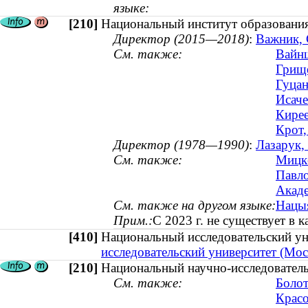
языке:
[210]
Национальный институт образовани
Директор (2015—2018)
:
Важник, 
См. также:
Вайнш
Грище
Гуцан
Исаче
Кирее
Крот,
Директор (1978—1990)
:
Лазарук,
См. также:
Мицке
Павло
Акаде
См. также на другом языке:
Нацыя
Прим.:
С 2023 г. не существует в 
[410]
Национальный исследовательский у
исследовательский университет (Мос
[210]
Национальный научно-исследовател
См. также:
Болот
Красо