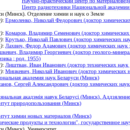
Научно-практический центр по материаловед
Центр радиотехники Национальной академии 
и (Минск). Отделение химии и наук о Земле
)
:
Ермоленко, Николай Федорович (доктор химических 
)
:
Комаров, Владимир Семенович (доктор химических 
)
:
Крутько, Николай Павлович (доктор химических наук
)
:
Лахвич, Федор Адамович (доктор химических наук ;
шкевич, Владимир Георгиевич (доктор геолого-минерало
зика ; род. 1955)
)
:
Лиштван, Иван Иванович (доктор технических наук
)
:
Мицкевич, Николай Иванович (доктор химических н
ональная академия наук Беларуси (Минск)
санов, Сергей Александрович (доктор химических наук 
нальная акадэмія навук Беларусі (Минск). Аддзяленне х
итут природопользования (Минск)
итут химии новых материалов (Минск)
ические продукты и технологии", государственное на
и (Минск). Университет