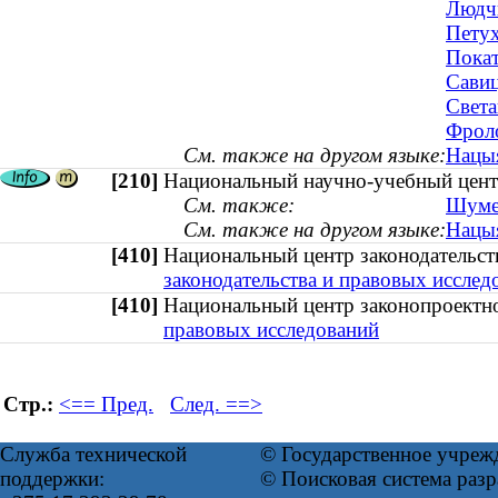
Людчи
Петух
Покат
Савиц
Света
Фроло
См. также на другом языке:
Нацыя
[210]
Национальный научно-учебный центр
См. также:
Шумей
См. также на другом языке:
Нацыя
[410]
Национальный центр законодательс
законодательства и правовых исслед
[410]
Национальный центр законопроектн
правовых исследований
Стр.:
<== Пред.
След. ==>
Служба технической
© Государственное учреж
поддержки:
© Поисковая система раз