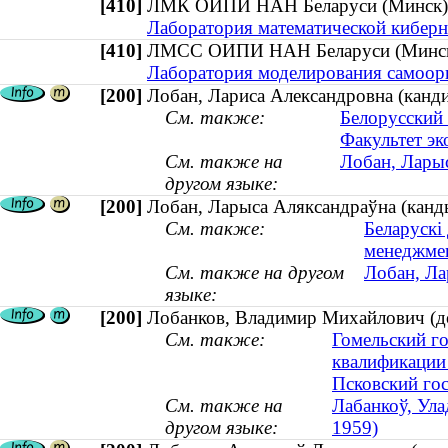
[410]
ЛМК ОИПИ НАН Беларуси (Минс
Лаборатория математической киберн
[410]
ЛМСС ОИПИ НАН Беларуси (Мин
Лаборатория моделирования самоор
[200]
Лобан, Лариса Александровна (канди
См. также:
Белорусский 
Факультет э
См. также на
Лобан, Ларыс
другом языке:
[200]
Лобан, Ларыса Аляксандраўна (канды
См. также:
Беларускі
менеджме
См. также на другом
Лобан, Ла
языке:
[200]
Лобанков, Владимир Михайлович (до
См. также:
Гомельский г
квалификации
Псковский го
См. также на
Лабанкоў, Ула
другом языке:
1959)