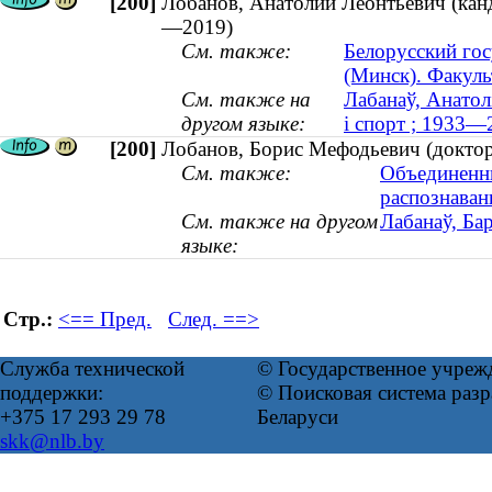
[200]
Лобанов, Анатолий Леонтьевич (канд
—2019)
См. также:
Белорусский го
(Минск). Факул
См. также на
Лабанаў, Анатол
другом языке:
і спорт ; 1933—
[200]
Лобанов, Борис Мефодьевич (доктор 
См. также:
Объединенн
распознаван
См. также на другом
Лабанаў, Ба
языке:
Стр.:
<== Пред.
След. ==>
Служба технической
© Государственное учреж
поддержки:
© Поисковая система ра
+375 17 293 29 78
Беларуси
skk@nlb.by