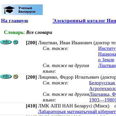
На главную
Словарь
:
Все словари
[200]
Лиштван, Иван Иванович (доктор те
См. также:
Институ
Национа
о Земле
См. также на другом
Ліштван,
языке:
[200]
Лищенко, Федор Игнатьевич (доктор
См. также:
Белорусская 
Агротехноло
См. также на другом
Лішчанка, Фё
языке:
1903—1980
[410]
ЛМК АІПІ НАН Беларусі (Мінск)
Лабараторыя матэматычнай кібернет