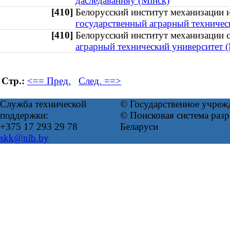
даследаванняў (Мінск)
[410]
Белорусский институт механизации 
государственный аграрный техничес
[410]
Белорусский институт механизации 
аграрный технический университет 
Стр.:
<== Пред.
След. ==>
Служба технической
© Государственное учреж
поддержки:
© Поисковая система ра
+375 17 293 29 78
Беларуси
skk@nlb.by