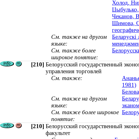
Холод, Ни
Цыбулько,
Чеканов, В
Шимова, О
географиче
См. также на другом
Беларускі 
языке:
менеджме
См. также более
Белорусск
широкое понятие:
[210]
Белорусский государственный эконо
управления торговлей
См. также:
Ананье
1981)
Белова
См. также на другом
Белару
языке:
эканом
См. также более широкое
Белору
понятие:
[210]
Белорусский государственный эконо
факультет