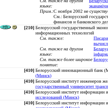
См. также на другом
Беларускі
языке:
эканаміч
Прим.:
С ноября 2002 не существуе
См.: Белорусский государс
финансов и банковского де
[210]
Белорусский государственный эконо
информационных технологий
См. также:
Писари
вычисли
См. также на другом
Белару
языке:
інфарм
См. также более широкое
Белору
понятие:
[410]
Белорусский инновационный банк
(Минск)
[410]
Белорусский институт инженеров ж
государственный университет трансп
[410]
Белорусский институт информации
исследований (Минск)
[410]
Белорусский институт информации