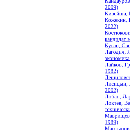
Кандауров
2009)
Кивейша, 
Кожекин, 
2022)
Костюкови
кандидат 
Куган, Све
Лагодич, Л
экономика 
Лайков, Г
1982)
Лещиловск
Лисицын, 
2002)
Лобан, Лар
Локтев, В
технически
Маврищев,
1989)
Мартынови