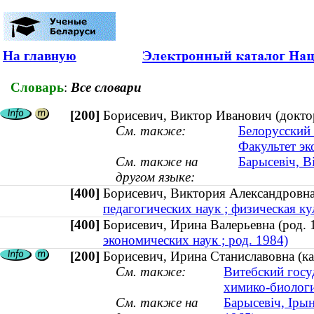
На главную
Словарь
:
Все словари
[200]
Борисевич, Виктор Иванович (доктор
См. также:
Белорусский 
Факультет э
См. также на
Барысевіч, Ві
другом языке:
[400]
Борисевич, Виктория Александровн
педагогических наук ; физическая кул
[400]
Борисевич, Ирина Валерьевна (род
экономических наук ; род. 1984)
[200]
Борисевич, Ирина Станиславовна (кан
См. также:
Витебский госу
химико-биологи
См. также на
Барысевіч, Ірын