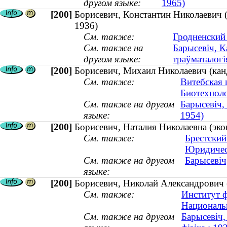
другом языке:
1965)
[200]
Борисевич, Константин Николаевич (
1936)
См. также:
Гродненский
См. также на
Барысевіч, К
другом языке:
траўматалогія
[200]
Борисевич, Михаил Николаевич (канд
См. также:
Витебская 
Биотехноло
См. также на другом
Барысевіч,
языке:
1954)
[200]
Борисевич, Наталия Николаевна (эк
См. также:
Брестский
Юридичес
См. также на другом
Барысевіч
языке:
[200]
Борисевич, Николай Александрович 
См. также:
Институт ф
Национальн
См. также на другом
Барысевіч,