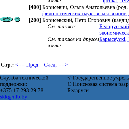
языке:
фізіка ; 1
[400]
Борисевич, Ольга Анатольевна (ро
филологических наук ; языкознание ;
[200]
Борисевский, Петр Егорович (кандид
См. также:
Белорусский
экономическ
См. также на другом
Барысеўскі, 
языке:
Стр.:
<== Пред.
След. ==>
Служба технической
© Государственное учреж
поддержки:
© Поисковая система ра
+375 17 293 29 78
Беларуси
skk@nlb.by