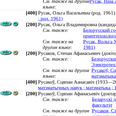
См. также на другом
Русак, Ніна
языке:
[400]
Русак, Ольга Васильевна (род. 196
; род. 1961)
[200]
Русак, Ольга Владимировна (кандида
См. также:
Белорусский го
принттехнолог
См. также на
Русак, Вольга У
другом языке:
1981)
[200]
Русаков, Степан Афанасьевич (докто
См. также:
Белорусски
Электротех
См. также на другом
Русакоў, Сц
языке:
матэматыка
[400]
Русакоў, Сцяпан Аанасавіч (1933
матэматычных навук ; матэматыка ;
[200]
Русакоў, Сцяпан Афанасьевіч (докта
См. также:
Беларускі 
факультэт
См. также на другом
Русаков, С