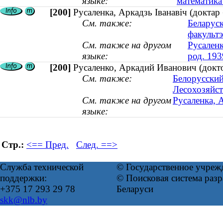
языке:
математика
[200]
Русаленка, Аркадзь Іванавіч (доктар 
См. также:
Беларуск
факультэ
См. также на другом
Русаленк
языке:
род. 193
[200]
Русаленко, Аркадий Иванович (докто
См. также:
Белорусский
Лесохозяйст
См. также на другом
Русаленка, А
языке:
Стр.:
<== Пред.
След. ==>
Служба технической
© Государственное учреж
поддержки:
© Поисковая система ра
+375 17 293 29 78
Беларуси
skk@nlb.by