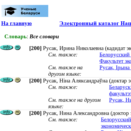
На главную
Словарь
:
Все словари
[200]
Русак, Ирина Николаевна (кадидат эк
См. также:
Белорусский 
Факультет э
См. также на
Русак, Ірына
другом языке:
[200]
Русак, Ніна Аляксандраўна (доктар 
См. также:
Беларуск
факультэ
См. также на другом
Русак, Н
языке:
[200]
Русак, Нина Александровна (доктор
См. также:
Белорусский
экономическ