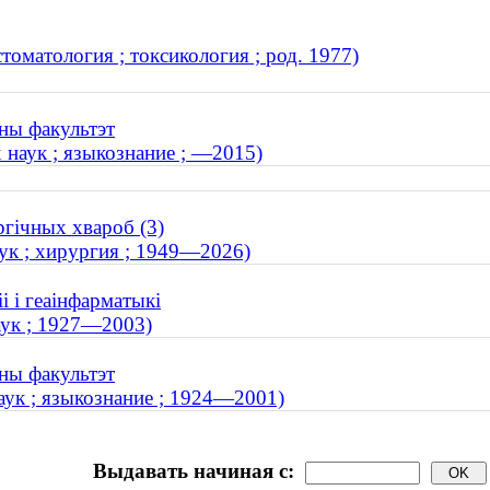
томатология ; токсикология ; род. 1977)
чны факультэт
 наук ; языкознание ; —2015)
ргічных хвароб (3)
к ; хирургия ; 1949—2026)
і і геаінфарматыкі
аук ; 1927—2003)
чны факультэт
ук ; языкознание ; 1924—2001)
Выдавать начиная с: