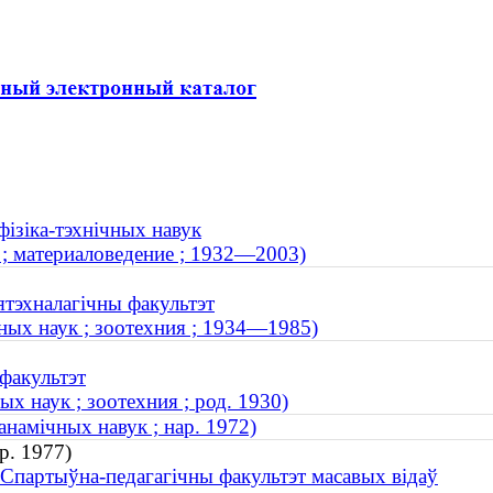
фізіка-тэхнічных навук
 ; материаловедение ; 1932—2003)
ятэхналагічны факультэт
ных наук ; зоотехния ; 1934—1985)
 факультэт
х наук ; зоотехния ; род. 1930)
намічных навук ; нар. 1972)
р. 1977)
. Спартыўна-педагагічны факультэт масавых відаў