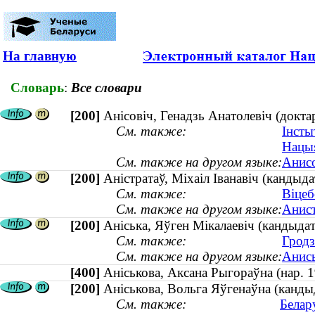
На главную
Словарь
:
Все словари
[200]
Анісовіч, Генадзь Анатолевіч (докт
См. также:
Інсты
Нацыя
См. также на другом языке:
Анисо
[200]
Аністратаў, Міхаіл Іванавіч (кандыд
См. также:
Віцеб
См. также на другом языке:
Анист
[200]
Аніська, Яўген Мікалаевіч (кандыдат 
См. также:
Гродз
См. также на другом языке:
Анись
[400]
Аніськова, Аксана Рыгораўна (нар
[200]
Аніськова, Вольга Яўгенаўна (кандыда
См. также:
Белар