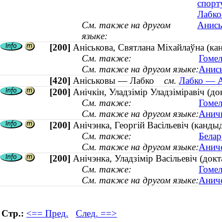
спорт
Лабко
См. также на другом
Анись
языке:
[200]
Аніськова, Святлана Міхайлаўна (ка
См. также:
Гомел
См. также на другом языке:
Анись
[420]
Аніськовы — Лабко
см.
Лабко — А
[200]
Анічкін, Уладзімір Уладзіміравіч (д
См. также:
Гомел
См. также на другом языке:
Аничк
[200]
Анічэнка, Георгій Васільевіч (канд
См. также:
Белар
См. также на другом языке:
Аниче
[200]
Анічэнка, Уладзімір Васільевіч (док
См. также:
Гомел
См. также на другом языке:
Аниче
Стр.:
<== Пред.
След. ==>