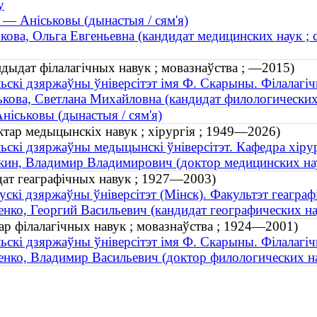
у
 — Аніськовы (дынастыя / сям'я)
кова, Ольга Евгеньевна (кандидат медицинских наук ; с
ндыдат філалагічных навук ; мовазнаўства ; —2015)
ьскі дзяржаўны ўніверсітэт імя Ф. Скарыны. Філалагі
кова, Светлана Михайловна (кандидат филологических
ніськовы (дынастыя / сям'я)
октар медыцынскіх навук ; хірургія ; 1949—2026)
ьскі дзяржаўны медыцынскі ўніверсітэт. Кафедра хіру
ин, Владимир Владимирович (доктор медицинских нау
ыдат геаграфічных навук ; 1927—2003)
ускі дзяржаўны ўніверсітэт (Мінск). Факультэт геаграфі
нко, Георгий Васильевич (кандидат географических н
тар філалагічных навук ; мовазнаўства ; 1924—2001)
ьскі дзяржаўны ўніверсітэт імя Ф. Скарыны. Філалагі
нко, Владимир Васильевич (доктор филологических на