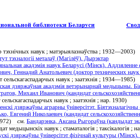
ар тэхнічных навук ; матэрыялазнаўства ; 1932—2003)
тут тэхналогіі металаў (Магілёў). Дырэктар
нальная акадэмія навук Беларусі (Мінск). Аддзяленне 
вич, Геннадий Анатольевич (доктор технических наук
ат сельскагаспадарчых навук ; заатэхнія ; 1934—1985)
ская дзяржаўная акадэмія ветэрынарнай медыцыны. Бі
ратов, Михаил Иванович (кандидат сельскохозяйствен
сельскагаспадарчых навук ; заатэхнія ; нар. 1930)
енскі дзяржаўны аграрны ўнiверсiтэт. Біятэхналагічны
ко, Евгений Николаевич (кандидат сельскохозяйственны
. 1972)
см.
Бандарэнка, Аксана Рыгораўна (кандыдат эка
т медыцынскіх навук ; стаматалогія ; таксікалогія ; на
ускі дзяржаўны ўніверсітэт фізічнай культуры (Мінск)