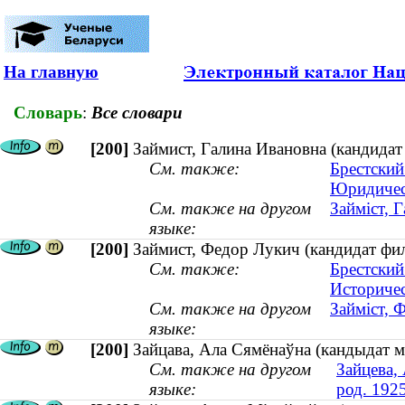
На главную
Словарь
:
Все словари
[200]
Займист, Галина Ивановна (кандидат
См. также:
Брестский
Юридичес
См. также на другом
Займіст, Г
языке:
[200]
Займист, Федор Лукич (кандидат фил
См. также:
Брестский
Историчес
См. также на другом
Займіст, 
языке:
[200]
Зайцава, Ала Сямёнаўна (кандыдат м
См. также на другом
Зайцева,
языке:
род. 192