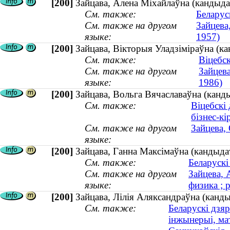
[200]
Зайцава, Алена Міхайлаўна (кандыдат
См. также:
Беларус
См. также на другом
Зайцева
языке:
1957)
[200]
Зайцава, Вікторыя Уладзіміраўна (ка
См. также:
Віцебс
См. также на другом
Зайцев
языке:
1986)
[200]
Зайцава, Вольга Вячаславаўна (канды
См. также:
Віцебскі 
бізнес-кі
См. также на другом
Зайцева,
языке:
[200]
Зайцава, Ганна Максімаўна (кандыдат
См. также:
Беларускі
См. также на другом
Зайцева, 
языке:
физика ; 
[200]
Зайцава, Лілія Аляксандраўна (канд
См. также:
Беларускі дзяр
інжынерыі, ма