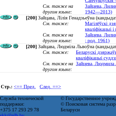
Санчукоўскія 
См. также на
Зайцева, Лили
другом языке:
1942—2013)
[200]
Зайцава, Лілія Генадзьеўна (кандыдат
См. также:
Магілёўскі дз
кваліфікацыі і
См. также на
Зайцева, Лили
другом языке:
; род. 1961)
[200]
Зайцава, Людміла Львоўна (кандыда
См. также:
Беларускі дзяржаў
кваліфікацыі суддз
См. также на
Зайцева, Людмила 
другом языке:
Стр.:
<== Пред.
След. ==>
Служба технической
© Государственное учреж
поддержки:
© Поисковая система ра
+375 17 293 29 78
Беларуси
skk@nlb.by