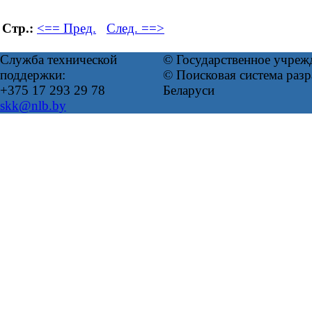
Стр.:
<== Пред.
След. ==>
Служба технической
© Государственное учреж
поддержки:
© Поисковая система ра
+375 17 293 29 78
Беларуси
skk@nlb.by