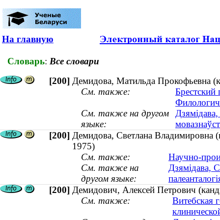
На главную
Словарь
:
Все словари
[200]
Демидова, Матильда Прокофьевна (к
См. также:
Брестский 
Филологич
См. также на другом
Дзямідава,
языке:
мовазнаўс
[200]
Демидова, Светлана Владимировна (к
1975)
См. также:
Научно-прои
См. также на
Дзямідава, С
другом языке:
палеанталогія
[200]
Демидович, Алексей Петрович (канди
См. также:
Витебская 
клиническо