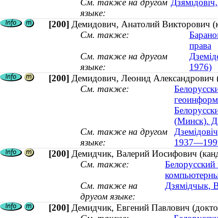
См. также на другом
Дзямідовіч,
языке:
[200]
Демидович, Анатолий Викторович (ка
См. также:
Барано
права
См. также на другом
Дземід
языке:
1976)
[200]
Демидович, Леонид Александрович (
См. также:
Белорусски
геоинформ
Белорусски
(Минск). 
См. также на другом
Дземідовіч
языке:
1937—199
[200]
Демидчик, Валерий Иосифович (канди
См. также:
Белорусский 
компьютерны
См. также на
Дзямідчык, В
другом языке:
[200]
Демидчик, Евгений Павлович (докто