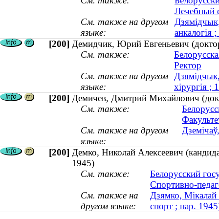
См. также:
Белорусски
Лечебный 
См. также на другом
Дзямідчык,
языке:
анкалогія 
[200]
Демидчик, Юрий Евгеньевич (доктор
См. также:
Белорусска
Ректор
См. также на другом
Дзямідчык,
языке:
хірургія ;
[200]
Демичев, Дмитрий Михайлович (докт
См. также:
Белорусс
Факульте
См. также на другом
Дземічаў
языке:
[200]
Демко, Николай Алексеевич (кандидат
1945)
См. также:
Белорусский гос
Спортивно-педаг
См. также на
Дзямко, Мікалай 
другом языке:
спорт ; нар. 1945