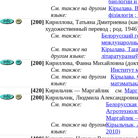
биологии и
См. также на другом
Кірылава, В
языке:
фізіялогія ;
[200]
Кириллова, Татьяна Дмитриевна (кан
художественный перевод ; род. 1946
См. также:
Белорусский г
международн
См. также на
Кiрылава, Тац
другом языке:
літаратуразнаў
[200]
Кириллова, Фаина Михайловна (докт
См. также:
Институт 
См. также на другом
Кірылава, 
языке:
матэматык
[420]
Кирильчик — Маргайлик
см.
Марг
[200]
Кирильчик, Людмила Александровна 
См. также:
Белорусская 
Агротехноло
Маргайлик —
См. также на другом
Кірыльчык, 
языке:
2010)