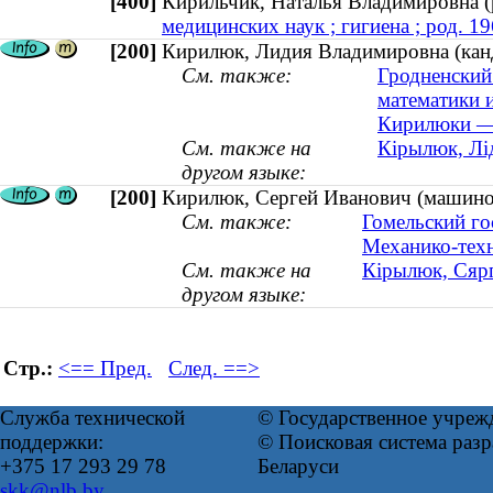
[400]
Кирильчик, Наталья Владимировна 
медицинских наук ; гигиена ; род. 19
[200]
Кирилюк, Лидия Владимировна (канд
См. также:
Гродненский
математики 
Кирилюки — 
См. также на
Кірылюк, Лі
другом языке:
[200]
Кирилюк, Сергей Иванович (машинос
См. также:
Гомельский го
Механико-техн
См. также на
Кірылюк, Сярг
другом языке:
Стр.:
<== Пред.
След. ==>
Служба технической
© Государственное учреж
поддержки:
© Поисковая система ра
+375 17 293 29 78
Беларуси
skk@nlb.by