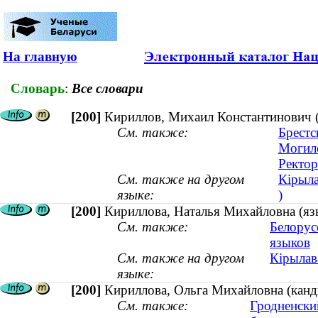
На главную
Словарь
:
Все словари
[200]
Кириллов, Михаил Константинович (
См. также:
Брестс
Могиле
Ректор
См. также на другом
Кірыла
языке:
)
[200]
Кириллова, Наталья Михайловна (язы
См. также:
Белорус
языков
См. также на другом
Кірылав
языке:
[200]
Кириллова, Ольга Михайловна (канди
См. также:
Гродненски