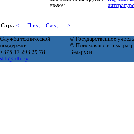
языке:
литературо
Стр.:
<== Пред.
След. ==>
Служба технической
© Государственное учреж
поддержки:
© Поисковая система ра
+375 17 293 29 78
Беларуси
skk@nlb.by