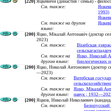
[220]
Яцкевичи (династия / семья) - фило
См. также:
Яцкев
1993)
Яцкеви
См. также на другом
Яцкеві
языке:
[200]
Яцко, Мікалай Антонавіч (доктар се
2023)
См. также:
Віцебская дзярж
сельскагаспадар
См. также на
Яцко, Николай А
другом языке:
биологических н
[200]
Яцко, Николай Антонович (доктор се
—2023)
См. также:
Витебская госуда
сельскохозяйстве
См. также на
Яцко, Мікалай Ант
другом языке:
навук ; 1932—202
[200]
Яцков, Николай Николаевич (кандида
См. также:
Белорусский 
компьютерны