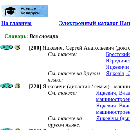
На главную
Словарь
:
Все словари
[200]
Яцкевич, Сергей Анатольевич (докто
См. также:
Брестский
Юридичес
Яцкевичи 
См. также на другом
Яцкевіч, 
языке:
[220]
Яцкевичи (династия / семья) - машин
См. также:
Яцкевич, Влад
машиностроени
Яцкевич, Вяче
машиностроен
См. также на
Яцкевічы (дын
другом языке: