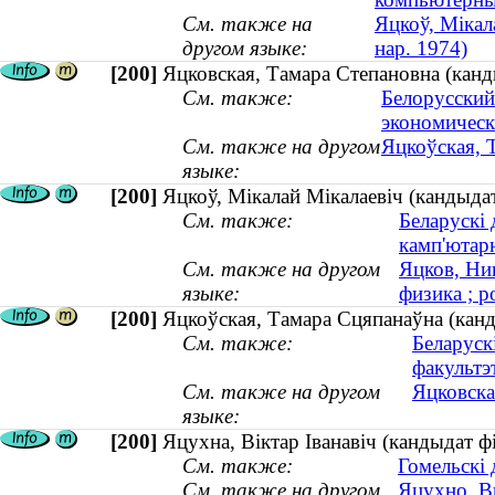
См. также на
Яцкоў, Мікал
другом языке:
нар. 1974)
[200]
Яцковская, Тамара Степановна (канд
См. также:
Белорусский
экономическ
См. также на другом
Яцкоўская, 
языке:
[200]
Яцкоў, Мікалай Мікалаевіч (кандыдат
См. также:
Беларускі 
камп'ютар
См. также на другом
Яцков, Ни
языке:
физика ; р
[200]
Яцкоўская, Тамара Сцяпанаўна (канд
См. также:
Беларуск
факультэ
См. также на другом
Яцковска
языке:
[200]
Яцухна, Віктар Іванавіч (кандыдат фі
См. также:
Гомельскі 
См. также на другом
Яцухно, В