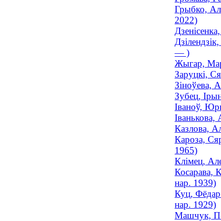
Грыбко, Ал
2022)
Дзенісенка
Дзілендзік,
— )
Жыгар, Мар
Заруцкі, Ся
Зіноўева, 
Зубец, Ірын
Іваноў, Юр
Іванькова, 
Казлова, А
Кароза, Сяр
1965)
Клімец, Але
Косарава, 
нар. 1939)
Куц, Фёдар
нар. 1929)
Машчук, Пё