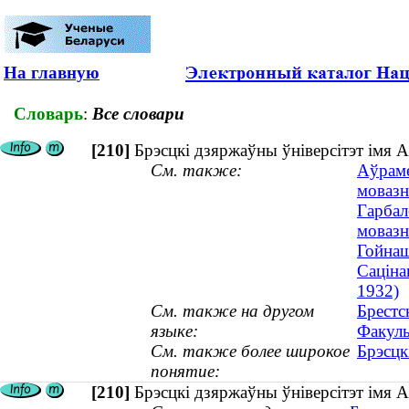
На главную
Словарь
:
Все словари
[210]
Брэсцкі дзяржаўны ўніверсітэт імя 
См. также:
Аўраме
мовазн
Гарбал
мовазн
Гойнаш
Саціна
1932)
См. также на другом
Брестс
языке:
Факуль
См. также более широкое
Брэсцк
понятие:
[210]
Брэсцкі дзяржаўны ўніверсітэт імя А.