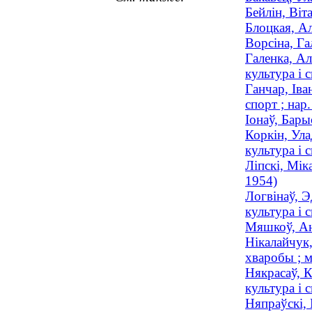
Бейлін, Віт
Блоцкая, Ал
Ворсіна, Га
Галенка, Ал
культура і с
Ганчар, Іва
спорт ; нар
Іонаў, Бары
Коркін, Ула
культура і 
Ліпскі, Мік
1954)
Логвінаў, Э
культура і с
Мяшкоў, Ан
Нікалайчук,
хваробы ; м
Някрасаў, К
культура і с
Няпраўскі, 