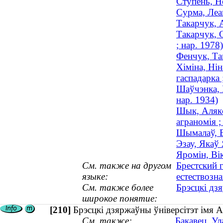
Ступень, Но
Сурма, Леан
Такарчук, А
Такарчук, 
; нар. 1978)
Фенчук, Та
Хіміна, Нін
гаспадарка 
Шаўчэнка, Б
нар. 1934)
Шык, Алякс
аграномія 
Шымалаў, В
Эзау, Якаў 
Яромін, Ві
См. также на другом
Брестский 
языке:
естествозн
См. также более
Брэсцкі дз
широкое понятие:
[210]
Брэсцкі дзяржаўны ўніверсітэт імя А
См. также:
Бакавец, Ул