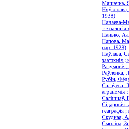
Мяшэчка, Я
Няўзорава, 
1938)
Нячаева-Мю
тэхналогія 
Панько, Ал
Папова, Ма
нар. 1928)
Паўлава, С
заатэхнія ; 
Разумовіч,
Раўленка, Л
Рубін, Фёда
Салаўёва, 
аграномія ;
Салішчаў, В
Сідаровіч,
геаграфія ;
Скудная, А
Смоліна, З