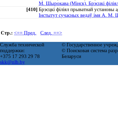
М. Шырокава (Мінск). Брэсцкі філія
[410]
Брэсцкі філіял прыватнай установы
Інстытут сучасных ведаў імя А. М. Ш
Стр.:
<== Пред.
След. ==>
Служба технической
© Государственное учреж
поддержки:
© Поисковая система ра
+375 17 293 29 78
Беларуси
skk@nlb.by