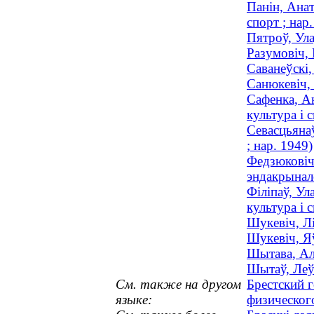
Панін, Анат
спорт ; нар
Пятроў, Ула
Разумовіч, 
Саванеўскі
Санюкевіч, 
Сафенка, Ан
культура і с
Севасцьянаў
; нар. 1949)
Федзюковіч,
эндакрынало
Філіпаў, Ул
культура і с
Шукевіч, Лі
Шукевіч, Яў
Шытава, Але
Шытаў, Леў 
См. также на другом
Брестский 
языке:
физическог