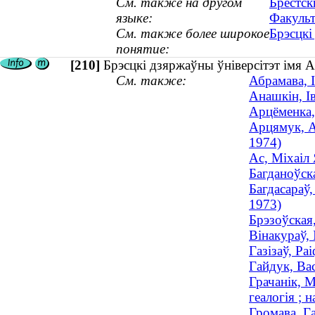
См. также на другом
Брестск
языке:
Факульт
См. также более широкое
Брэсцкі
понятие:
[210]
Брэсцкі дзяржаўны ўніверсітэт імя 
См. также:
Абрамава, І
Анашкін, Ів
Арцёменка, 
Арцямук, Ал
1974)
Ас, Міхаіл
Багданоўска
Багдасараў,
1973)
Брэзоўская,
Вінакураў, 
Газізаў, Ра
Гайдук, Вас
Грачанік, М
геалогія ; н
Громава, Га