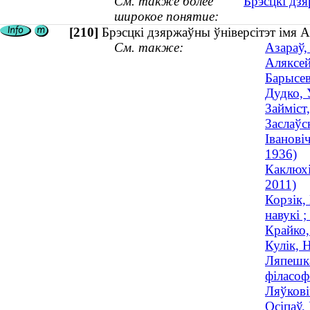
См. также более
Брэсцкі дзя
широкое понятие:
[210]
Брэсцкі дзяржаўны ўніверсітэт імя
См. также:
Азараў,
Аляксей
Барысев
Дудко, 
Займіст
Заслаўс
Іванові
1936)
Каклюхі
2011)
Корзік,
навукі 
Крайко,
Кулік, 
Ляпешка
філасоф
Ляўкові
Осіпаў,