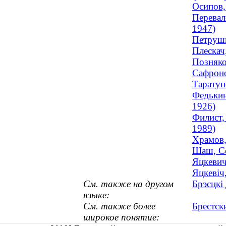
Осипов,
Перевал
1947)
Петрушк
Плескач
Позняко
Сафроно
Таратун
Федькин
1926)
Филист,
1989)
Храмов,
Шаш, Се
Яцкевич
Яцкевіч
См. также на другом
Брэсцкі
языке:
См. также более
Брестск
широкое понятие: