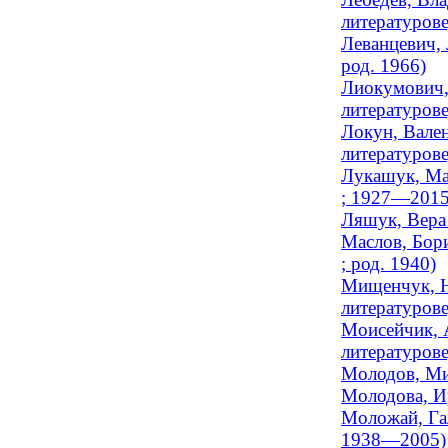
литературове
Леванцевич, 
род. 1966)
Лиокумович,
литературове
Локун, Вален
литературове
Лукашук, Ма
; 1927—2015
Ляшук, Вера 
Маслов, Бори
; род. 1940)
Мищенчук, Н
литературове
Моисейчик, 
литературов
Молодов, Мих
Молодова, И
Моложай, Гал
1938—2005)