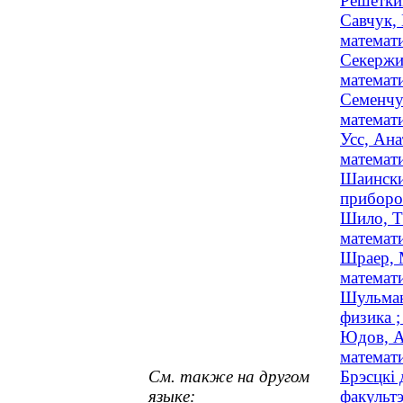
Решеткин
Савчук,
математи
Секержи
математ
Семенчу
математи
Усс, Ана
математи
Шаински
приборос
Шило, Т
математи
Шраер, 
математи
Шульман
физика ;
Юдов, А
математи
См. также на другом
Брэсцкі 
языке:
факульт