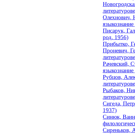
Новогродская
литературове
Олехнович, Н
языкознание 
Писарук, Гал
род. 1956)
Прибытко, Ге
Проневич, Ге
литературове
Рачевский, С
языкознание 
Рубцов, Алек
литературов
Рыбаков, Ник
литературове
Сигеда, Петр
1937)
Синюк, Ваина
филологичес
Сиреньков, А