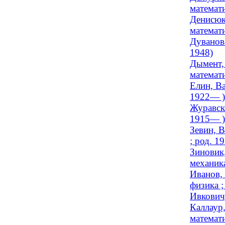
математи
Денисюк
математи
Дуванова
1948)
Дымент,
математ
Елин, Ва
1922— )
Журавск
1915— )
Зевин, В
; род. 1
Зиновик
механика
Иванов,
физика 
Ивкович,
Каллаур
математи