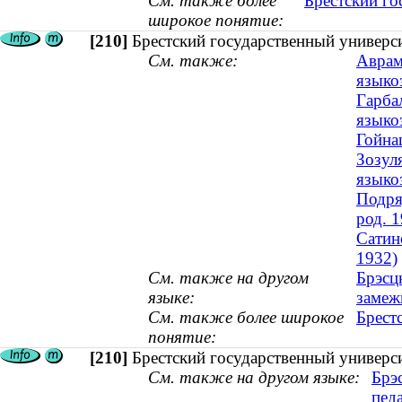
См. также более
Брестский го
широкое понятие:
[210]
Брестский государственный универс
См. также:
Аврам
языкоз
Гарба
языкоз
Гойна
Зозул
языкоз
Подря
род. 1
Сатин
1932)
См. также на другом
Брэсц
языке:
замеж
См. также более широкое
Брест
понятие:
[210]
Брестский государственный универс
См. также на другом языке:
Брэ
педа