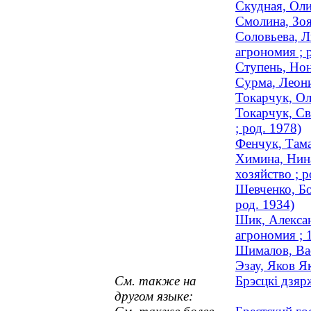
Скудная, Оли
Смолина, Зоя
Соловьева, Л
агрономия ; 
Ступень, Нон
Сурма, Леони
Токарчук, Ол
Токарчук, Св
; род. 1978)
Фенчук, Тама
Химина, Нина
хозяйство ; р
Шевченко, Бо
род. 1934)
Шик, Алексан
агрономия ; 
Шималов, Ва
Эзау, Яков Я
См. также на
Брэсцкі дзяр
другом языке: