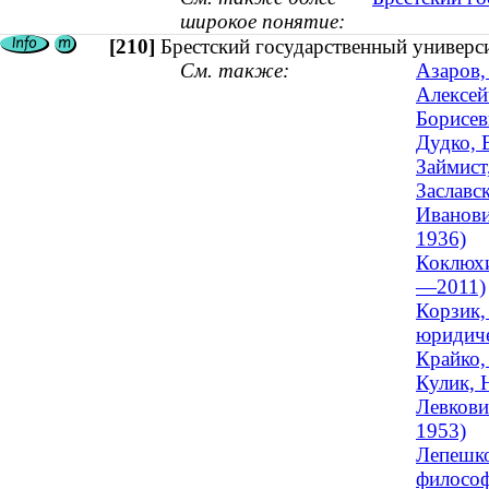
широкое понятие:
[210]
Брестский государственный универс
См. также:
Азаров,
Алексей
Борисев
Дудко, 
Займист
Заславс
Иванови
1936)
Коклюхи
—2011)
Корзик,
юридиче
Крайко,
Кулик, 
Левкови
1953)
Лепешко
философ