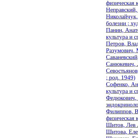
физическая к
Неправский,
Николайчук,
болезни ; х
Панин, Анат
культура и с
Петров, Вла
Разумович, 
Саваневский
Санюкевич, 
Севостьянов
; род. 1949)
Софенко, Ан
культура и с
Федюкович, 
эндокринолог
Филиппов, В
физическая к
Шитов, Лев 
Шитова, Еле