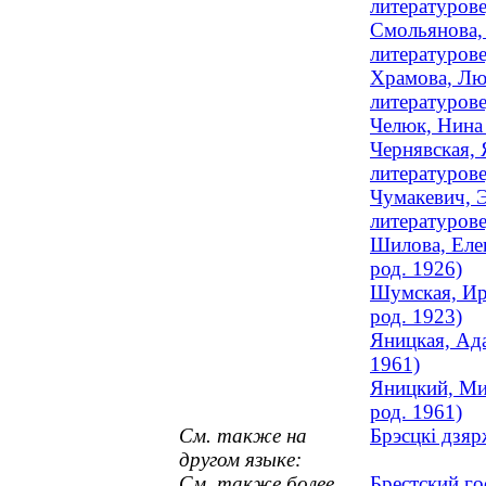
литературове
Смольянова, 
литературове
Храмова, Лю
литературов
Челюк, Нина 
Чернявская, 
литературов
Чумакевич, Э
литературове
Шилова, Елен
род. 1926)
Шумская, Ири
род. 1923)
Яницкая, Ада
1961)
Яницкий, Мих
род. 1961)
См. также на
Брэсцкі дзяр
другом языке:
См. также более
Брестский г