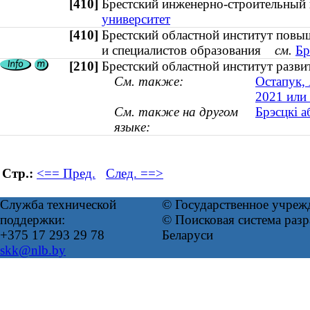
[410]
Брестский инженерно-строительны
университет
[410]
Брестский областной институт повы
и специалистов образования
см.
Бр
[210]
Брестский областной институт разви
См. также:
Остапук,
2021 или
См. также на другом
Брэсцкі а
языке:
Стр.:
<== Пред.
След. ==>
Служба технической
© Государственное учреж
поддержки:
© Поисковая система ра
+375 17 293 29 78
Беларуси
skk@nlb.by