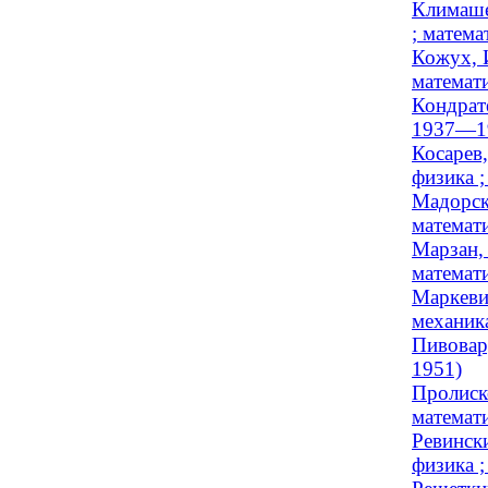
Климаше
; матема
Кожух, 
математи
Кондрате
1937—1
Косарев
физика 
Мадорск
математи
Марзан,
математи
Маркеви
механика
Пивовару
1951)
Пролиск
математи
Ревинск
физика 