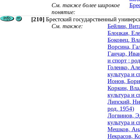
См. также более широкое
Бре
понятие:
[210]
Брестский государственный универс
См. также:
Бейлин, Вита
Блоцкая, Еле
Боковец, Вл
Ворсина, Га
Ганчар, Иван
и спорт ; ро
Голенко, Але
культура и с
Ионов, Борис
Коркин, Вла
культура и 
Липский, Ни
род. 1954)
Логвинов, Э
культура и с
Мешков, Ана
Некрасов, К