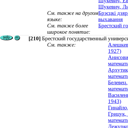
Шукевич, Ев
Шукевич, Ли
См. также на другом
Брэсцкі дзяр
языке:
выхавання
См. также более
Брестский г
широкое понятие:
[210]
Брестский государственный универс
См. также:
Алешкеви
1927)
Анисови
математи
Архутик
математи
Белевец,
математи
Василенк
1943)
Гинайло,
Грицук, 
математи
Дежурко