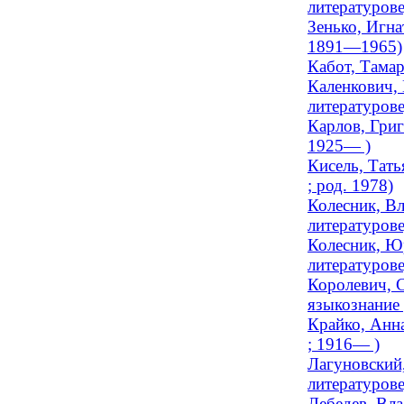
литературове
Зенько, Игна
1891—1965)
Кабот, Тамар
Каленкович, 
литературов
Карлов, Григ
1925— )
Кисель, Тать
; род. 1978)
Колесник, Вл
литературове
Колесник, Ю
литературове
Королевич, С
языкознание 
Крайко, Анна
; 1916— )
Лагуновский
литературове
Лебедев, Вл