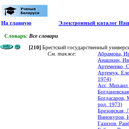
На главную
Словарь
:
Все словари
[210]
Брестский государственный универси
См. также:
Абрамова, Ир
Анашкин, Ива
Артеменко, С
Артемук, Еле
1974)
Асс, Михаил 
Богдановская
Богдасаров, 
род. 1973)
Брезовская, 
Винокуров, И
Газизов, Раи