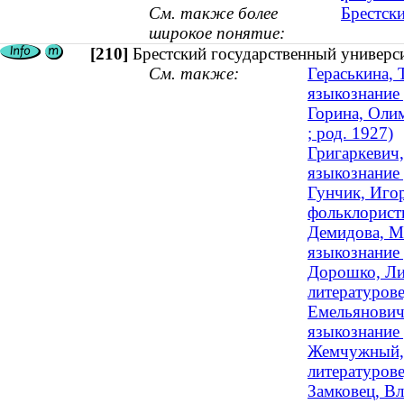
См. также более
Брестск
широкое понятие:
[210]
Брестский государственный универс
См. также:
Гераськина, 
языкознание 
Горина, Олим
; род. 1927)
Григаркевич,
языкознание 
Гунчик, Иго
фольклористи
Демидова, М
языкознание
Дорошко, Ли
литературове
Емельянович
языкознание 
Жемчужный, 
литературов
Замковец, Вл