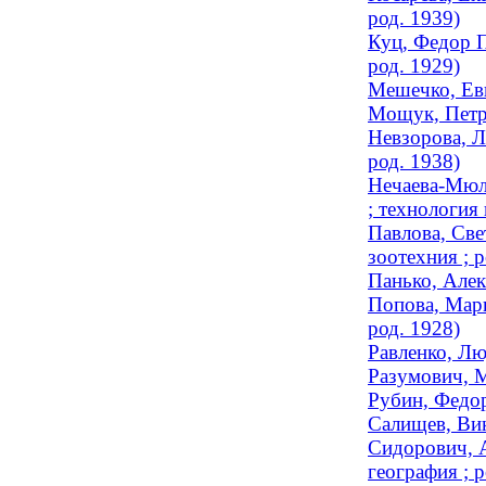
род. 1939)
Куц, Федор П
род. 1929)
Мешечко, Евг
Мощук, Петр 
Невзорова, Л
род. 1938)
Нечаева-Мюлл
; технология
Павлова, Све
зоотехния ; р
Панько, Алек
Попова, Мари
род. 1928)
Равленко, Лю
Разумович, М
Рубин, Федор
Салищев, Вик
Сидорович, А
география ; р