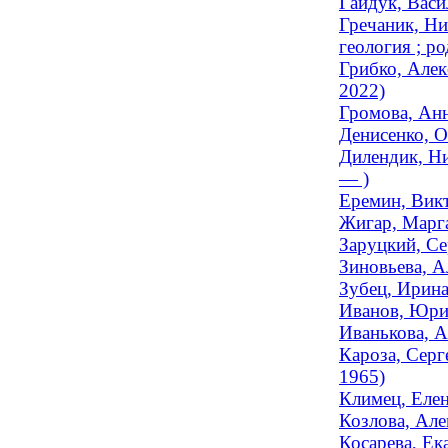
Гайдук, Васи
Гречаник, Ни
геология ; ро
Грибко, Алек
2022)
Громова, Анн
Денисенко, О
Дилендик, Ни
— )
Еремин, Вик
Жигар, Марг
Заруцкий, Се
Зиновьева, А
Зубец, Ирина
Иванов, Юри
Иванькова, А
Кароза, Серг
1965)
Климец, Елен
Козлова, Але
Косарева, Ек