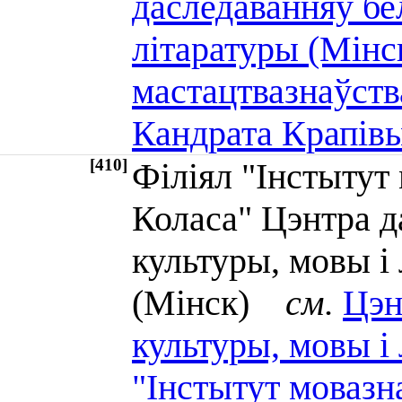
даследаванняў бе
літаратуры (Мінск
мастацтвазнаўства
Кандрата Крапів
[410]
Філіял "Інстытут
Коласа" Цэнтра д
культуры, мовы і
(Мінск)
см.
Цэн
культуры, мовы і 
"Інстытут мовазн