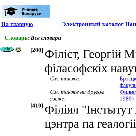
На главную
Словарь
:
Все словари
[200]
Філіст, Георгій М
філасофскіх наву
См. также:
Брэсц
факуль
См. также на другом
Филис
языке:
1989)
[410]
Філіял "Інстытут
цэнтра па геалог