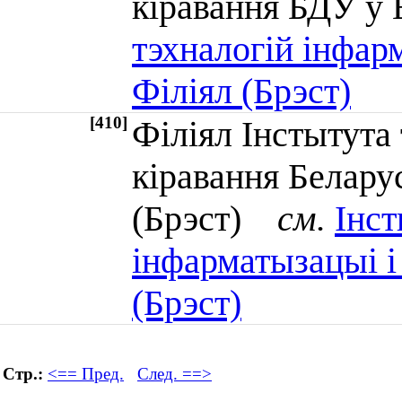
кіравання БДУ 
тэхналогій інфарм
Філіял (Брэст)
[410]
Філіял Інстытута
кіравання Белару
(Брэст)
см.
Інст
інфарматызацыі і 
(Брэст)
Стр.:
<== Пред.
След. ==>