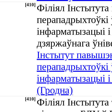
[410]
Філіял Інстытута
перападрыхтоўкі 
інфарматызацыі і
дзяржаўнага ўні
Інстытут павышэн
перападрыхтоўкі 
інфарматызацыі і 
(Гродна)
[410]
Філіял Інстытута