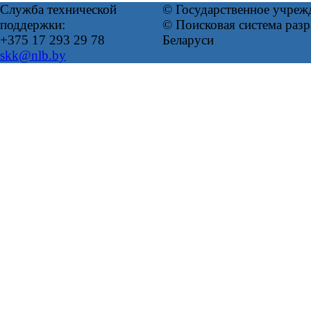
Служба технической
© Государственное учреж
поддержки:
© Поисковая система ра
+375 17 293 29 78
Беларуси
skk@nlb.by