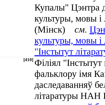
Купалы" Цэнтра 
культуры, мовы і
(Мінск)
см.
Цэн
культуры, мовы і 
"Інстытут літара
[410]
Філіял "Інстытут 
фальклору імя Ка
даследаванняў бе
літаратуры НАН 