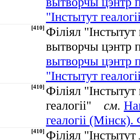
вытворчы цэнтр па
"Інстытут геалогі
[410]
Філіял "Інстытут
вытворчы цэнтр 
вытворчы цэнтр па
"Інстытут геалогі
[410]
Філіял "Інстытут
геалогіі"
см.
На
геалогіі (Мінск). 
[410]
Філіял "Інстытут 