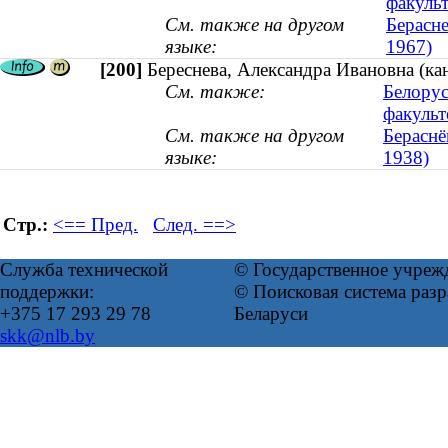
факульт
См. также на другом
Берасне
языке:
1967)
[200]
Береснева, Александра Ивановна (ка
См. также:
Белорус
факульт
См. также на другом
Бераснё
языке:
1938)
Стр.:
<== Пред.
След. ==>
Служба технической
© Государственное учреж
поддержки:
© Поисковая система ра
+375 17 293 29 78
Беларуси
skk@nlb.by