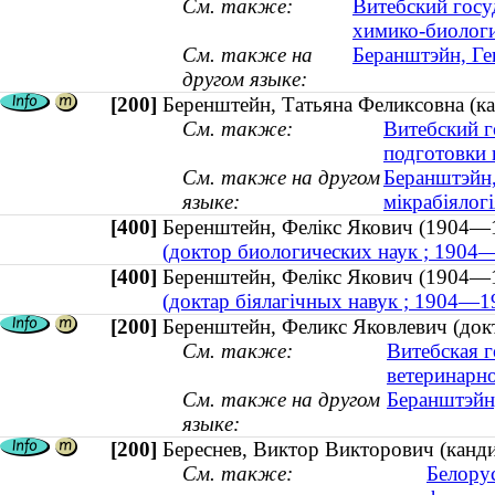
См. также:
Витебский госу
химико-биологи
См. также на
Беранштэйн, Ге
другом языке:
[200]
Беренштейн, Татьяна Феликсовна (к
См. также:
Витебский г
подготовки
См. также на другом
Беранштэйн,
языке:
мікрабіялог
[400]
Беренштейн, Фелікс Якович (1904—
(доктор биологических наук ; 1904
[400]
Беренштейн, Фелікс Якович (1904—
(доктар біялагічных навук ; 1904—1
[200]
Беренштейн, Феликс Яковлевич (док
См. также:
Витебская г
ветеринарн
См. также на другом
Беранштэйн,
языке:
[200]
Береснев, Виктор Викторович (кандид
См. также:
Белору