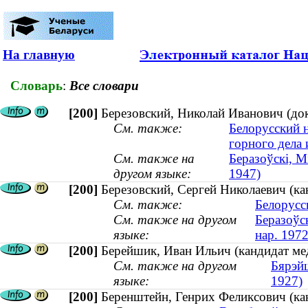
На главную
Словарь
:
Все словари
[200]
Березовский, Николай Иванович (докт
См. также:
Белорусский 
горного дела
См. также на
Беразоўскі, Мі
другом языке:
1947)
[200]
Березовский, Сергей Николаевич (кан
См. также:
Белорусс
См. также на другом
Беразоўск
языке:
нар. 1972
[200]
Берейшик, Иван Ильич (кандидат мед
См. также на другом
Бярэйш
языке:
1927)
[200]
Беренштейн, Генрих Феликсович (ка