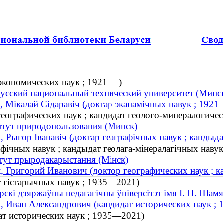
экономических наук ; 1921— )
усский национальный технический университет (Минс
, Мікалай Сідаравіч (доктар эканамічных навук ; 1921
еографических наук ; кандидат геолого-минералогиче
тут природопользования (Минск)
, Рыгор Іванавіч (доктар геаграфічных навук ; кандыд
рафічных навук ; кандыдат геолага-мінералагічных наву
тут прыродакарыстання (Мінск)
, Григорий Иванович (доктор географических наук ; 
т гістарычных навук ; 1935—2021)
скі дзяржаўны педагагічны ўніверсітэт імя І. П. Шамя
, Иван Александрович (кандидат исторических наук ;
ат исторических наук ; 1935—2021)