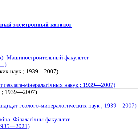
к). Машиностроительный факультет
— )
ских наук ; 1939—2007)
ат геолага-мінералагічных навук ; 1939—2007)
к ; 1939—2007)
кандидат геолого-минералогических наук ; 1939—2007)
кіна. Філалагічны факультэт
 1935—2021)