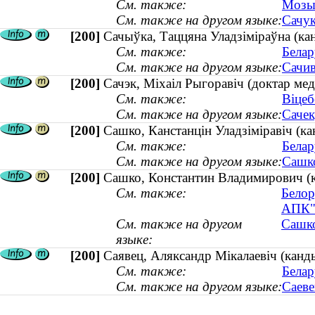
См. также:
Мозыр
См. также на другом языке:
Сачук
[200]
Сачыўка, Таццяна Уладзіміраўна (кан
См. также:
Белар
См. также на другом языке:
Сачив
[200]
Сачэк, Міхаіл Рыгоравіч (доктар ме
См. также:
Віцеб
См. также на другом языке:
Сачек
[200]
Сашко, Канстанцін Уладзіміравіч (ка
См. также:
Белар
См. также на другом языке:
Сашко
[200]
Сашко, Константин Владимирович (ка
См. также:
Белор
АПК
См. также на другом
Сашко
языке:
[200]
Саявец, Аляксандр Мікалаевіч (канды
См. также:
Белар
См. также на другом языке:
Саеве