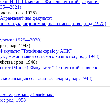
мени И. П. Шамякина. Филологический факультет
1935—2021)
дства ; нар. 1975)
 Аграэкалагічны факультэт
ных наук ; агрономия ; растениеводство ; род. 1975)
рургия ; 1929—2020)
кі ; нар. 1948)
 Факультэт "Тэхнічны сэрвіс у АПК"
 ; механизация сельского хозяйства ; род. 1948)
йства ; род. 1948)
итет (Минск). Факультет "Технический сервис в
 механізацыя сельскай гаспадаркі ; нар. 1948)
тэт маркетынгу і лагістыкі
 ; род. 1958)