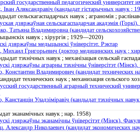
ский государственный педагогический университет и
, Іван Аляксандравіч (кандыдат гістарычных навук ; 
дыдат сельскагаспадарчых навук ; аграномія ; раслінаво
уская дзяржаўная сельскагаспадарчая акадэмія (Горкі).
ко, Татьяна Владимировна (кандидат сельскохозяйствен
дыцынскіх навук ; хірургія ; 1929—2020)
скі дзяржаўны медыцынскі ўніверсітэт. Рэктар
, Михаил Григорьевич (доктор медицинских наук ; хи
ндыдат тэхнічных навук ; механізацыя сельскай гаспадар
ускі дзяржаўны аграрны тэхнічны ўніверсітэт (Мінск).
, Константин Владимирович (кандидат технических наук
ндидат технических наук ; механизация сельского хозя
усский государственный аграрный технический универс
"
, Канстанцін Уладзіміравіч (кандыдат тэхнічных навук ;
дат эканамічных навук ; нар. 1958)
ускі дзяржаўны эканамічны ўніверсітэт (Мінск). Факуль
ц, Александр Николаевич (кандидат экономических наук