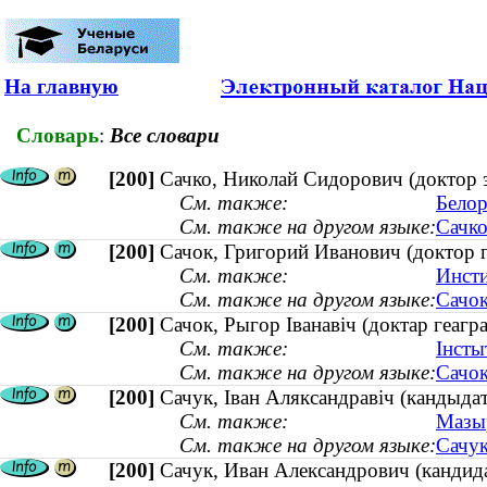
На главную
Словарь
:
Все словари
[200]
Сачко, Николай Сидорович (доктор 
См. также:
Белор
См. также на другом языке:
Сачко
[200]
Сачок, Григорий Иванович (доктор г
См. также:
Инсти
См. также на другом языке:
Сачок
[200]
Сачок, Рыгор Іванавіч (доктар геаг
См. также:
Інсты
См. также на другом языке:
Сачок
[200]
Сачук, Іван Аляксандравіч (кандыда
См. также:
Мазыр
См. также на другом языке:
Сачук
[200]
Сачук, Иван Александрович (кандид