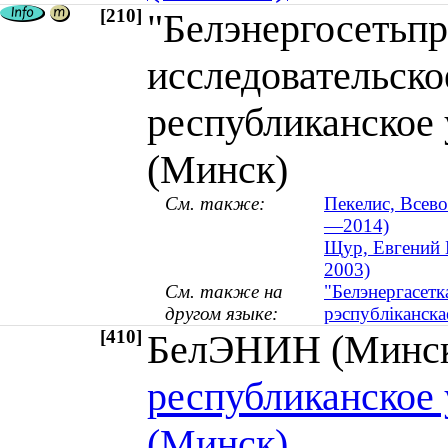
[210]
"Белэнергосетьпр
исследовательско
республиканское
(Минск)
См. также:
Пекелис, Всево
—2014)
Щур, Евгений В
2003)
См. также на
"Белэнергасетк
другом языке:
рэспублiканска
[410]
БелЭНИН (Мин
республиканское
(Минск)