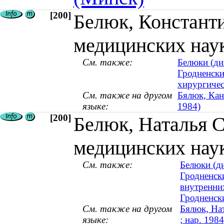
[200]
Белюк, Константи
медицинских наук 
См. также:
Белюки (ди
Гродненски
хирургичес
См. также на другом
Бялюк, Канс
языке:
1984)
[200]
Белюк, Наталья С
медицинских наук 
См. также:
Белюки (ди
Гродненск
внутренних
Гродненск
См. также на другом
Бялюк, Нат
языке:
; нар. 1984