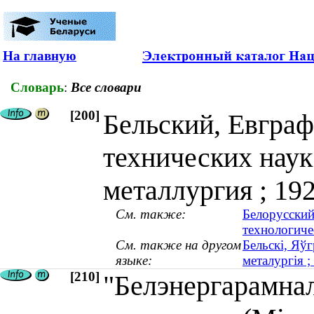
На главную
Словарь
:
Все словари
[200]
Бельский, Евгра
технических наук
металлургия ; 1
См. также:
Белорусский
технологиче
См. также на другом
Бельскі, Яўг
языке:
металургія 
[210]
"Белэнергарамнал