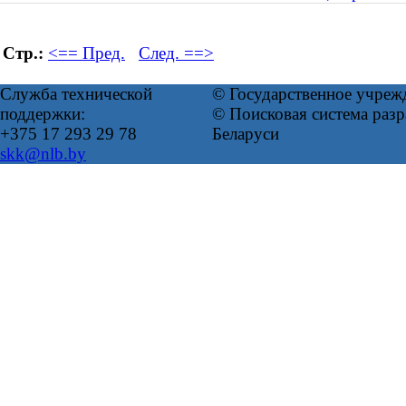
Стр.:
<== Пред.
След. ==>
Служба технической
© Государственное учреж
поддержки:
© Поисковая система ра
+375 17 293 29 78
Беларуси
skk@nlb.by