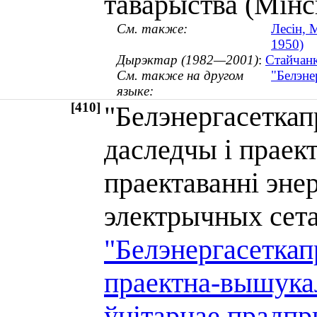
таварыства (Мінс
См. также:
Лесін, 
1950)
Дырэктар (1982—2001)
:
Стайчанк
См. также на другом
"Белэне
языке:
[410]
"Белэнергасеткапр
даследчы і праек
праектаванні эне
электрычных се
"Белэнергасеткапр
праектна-вышукал
ўнiтарнае прадпр