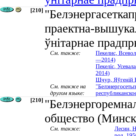
[210]
"Белэнергасеткапр
праектна-вышукал
ўнiтарнае прадпр
См. также:
Пекелис, Всевол
—2014)
Пекеліс, Усевал
2014)
Шчур, Яўгеній В
См. также на
"Белэнергосетьп
другом языке:
республиканско
[210]
"Белэнергоремнал
общество (Минск
См. также:
Лесин, Н
род. 195