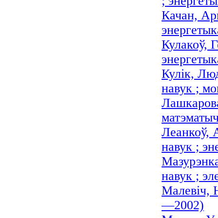
; энергет
Качан, Ар
энергетык
Кулакоў, Г
энергетыка
Кулік, Лю
навук ; мо
Лашкарова
матэматыч
Леанкоў, 
навук ; э
Мазурэнка
навук ; эл
Малевіч, 
—2002)