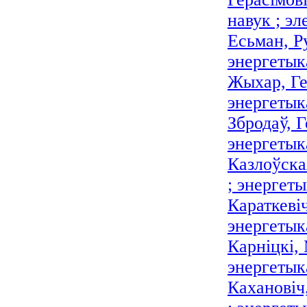
навук ; эл
Есьман, Ру
энергетык
Жыхар, Гео
энергетыка
Збродаў, Г
энергетык
Казлоўска
; энергеты
Караткевіч
энергетыка
Карніцкі,
энергетыка
Кахановіч