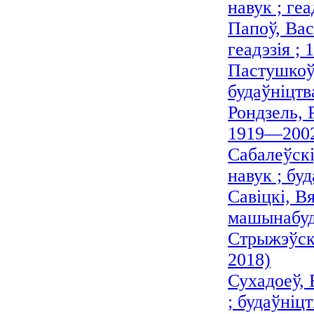
навук ; ге
Папоў, Вас
геадэзія ;
Пастушкоў,
будаўніцтв
Рондзель, 
1919—200
Сабалеўск
навук ; бу
Савіцкі, В
машынабуда
Стрыжэўскі
2018)
Сухадоеў, 
; будаўніцт