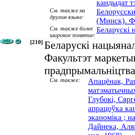
кандыдат тэ
См. также на
Белорусски
другом языке:
(Минск). Ф
См. также более
Беларускі 
широкое понятие:
[210]
Беларускі нацыянал
Факультэт маркеты
прадпрымальніцтв
См. также:
Апацёнак, Ра
матэматычных 
Глубокі, Сярг
апрацоўка ка
эканоміка ; н
Дайнека, Аляк