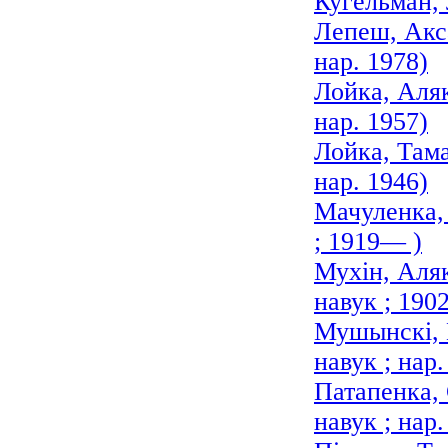
Кугельман, 
Лепеш, Акса
нар. 1978)
Лойка, Аляк
нар. 1957)
Лойка, Тама
нар. 1946)
Мачуленка, 
; 1919— )
Мухін, Аля
навук ; 19
Мушынскі, 
навук ; нар.
Патапенка, 
навук ; нар.