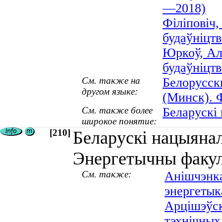
—2018)
Філіповіч,
будаўніцт
Юркоў, Але
будаўніцтв
См. также на
Белорусск
другом языке:
(Минск). 
См. также более
Беларускі 
широкое понятие:
[210]
Беларускі нацыянал
Энергетычны факул
См. также:
Анішчэнка
энергетыка
Арцішэўск
тэхнічных 