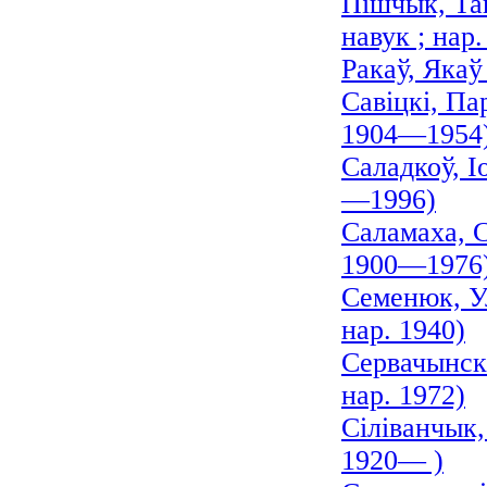
Пішчык, Та
навук ; нар.
Ракаў, Якаў
Савіцкі, Па
1904—1954
Саладкоў, І
—1996)
Саламаха, С
1900—1976
Семенюк, Ул
нар. 1940)
Сервачынскі
нар. 1972)
Сіліванчык,
1920— )