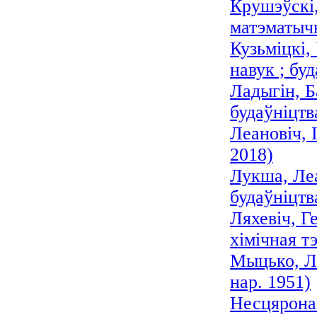
Крушэўскі,
матэматычн
Кузьміцкі,
навук ; буд
Ладыгін, Б
будаўніцтв
Леановіч, 
2018)
Лукша, Леа
будаўніцтв
Ляхевіч, Г
хімічная т
Мыцько, Ле
нар. 1951)
Несцярона