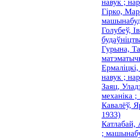
навук ; нар
Гірко, Мар
машынабуда
Голубеў, І
будаўніцтв
Гурына, Та
матэматычн
Ермаліцкі,
навук ; нар
Заяц, Улад
механіка 
Кавалёў, Я
1933)
Катлабай, 
; машынабу