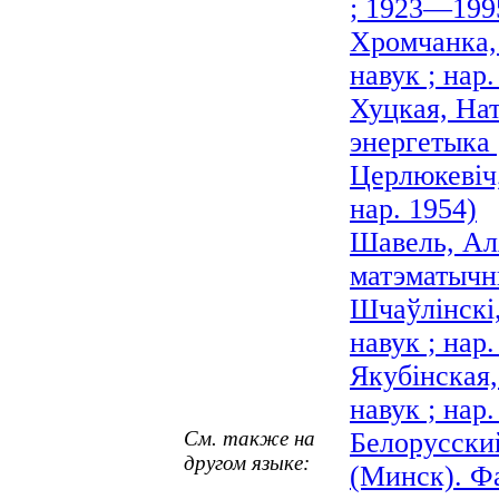
; 1923—199
Хромчанка,
навук ; нар.
Хуцкая, Нат
энергетыка 
Церлюкевіч,
нар. 1954)
Шавель, Аля
матэматычны
Шчаўлінскі
навук ; нар.
Якубінская
навук ; нар.
См. также на
Белорусски
другом языке:
(Минск). Ф