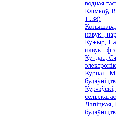
водная гас
Клімкоў, В
1938)
Конышава,
навук ; на
Кужыр, Па
навук ; фі
Кундас, Ся
электроні
Курпан, Мі
будаўніцтв
Курчэўскі,
сельскагас
Лапіцкая,
будаўніцтв