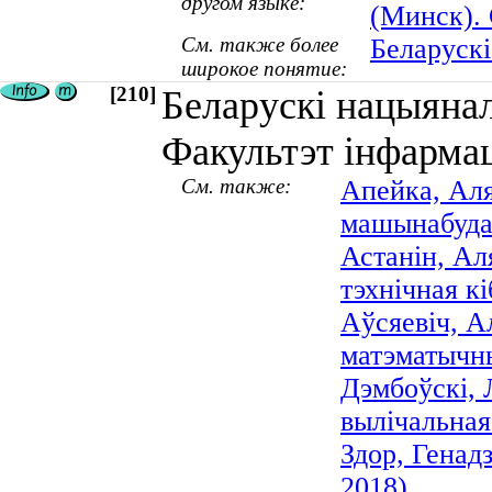
другом языке:
(Минск).
См. также более
Беларускі
широкое понятие:
[210]
Беларускі нацыянал
Факультэт інфармац
См. также:
Апейка, Аля
машынабудав
Астанін, Ал
тэхнічная кі
Аўсяевіч, А
матэматычных
Дэмбоўскі, 
вылічальная
Здор, Генад
2018)