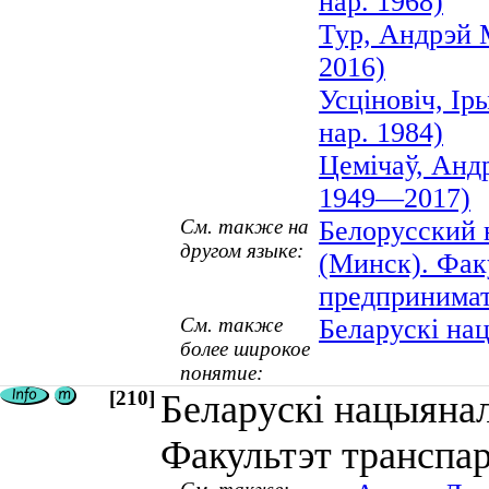
нар. 1968)
Тур, Андрэй 
2016)
Усціновіч, Ір
нар. 1984)
Цемічаў, Анд
1949—2017)
См. также на
Белорусский 
другом языке:
(Минск). Фак
предпринимат
См. также
Беларускі нац
более широкое
понятие:
[210]
Беларускі нацыянал
Факультэт транспа