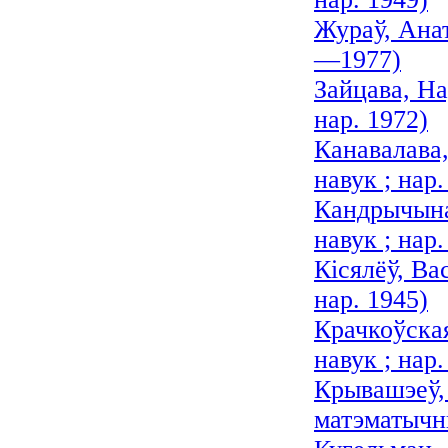
Жураў, Анат
—1977)
Зайцава, На
нар. 1972)
Канавалава
навук ; нар.
Кандрычына
навук ; нар.
Кісялёў, Ва
нар. 1945)
Крачкоўска
навук ; нар.
Крывашэеў,
матэматычны