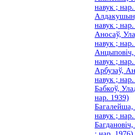
навук ; нар.
Алдакушын,
навук ; нар.
Аносаў, Ула
навук ; нар.
Анцыповіч, 
навук ; нар.
Арбузаў, Ан
навук ; нар.
Бабкоў, Ула
нар. 1939)
Багалейша,
навук ; нар.
Багдановіч,
; нар. 1976)