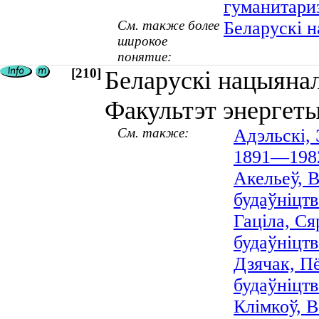
гуманитари
См. также более
Беларускі н
широкое
понятие:
[210]
Беларускі нацыянал
Факультэт энергеты
См. также:
Адэльскі, 
1891—198
Акельеў, В
будаўніцтв
Гаціла, Ся
будаўніцтв
Дзячак, Пё
будаўніцтв
Клімкоў, В