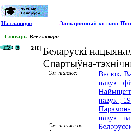
На главную
Словарь
:
Все словари
[210]
Беларускі нацыянал
Спартыўна-тэхнічн
См. также:
Васюк, Ва
навук ; фі
Найміценк
навук ; 1
Парамонав
навук ; на
См. также на
Белорусс