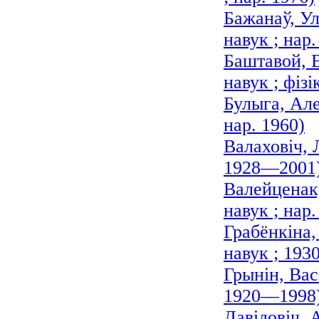
Бажанаў, Ул
навук ; нар.
Баштавой, В
навук ; фізі
Булыга, Але
нар. 1960)
Валаховіч, 
1928—2001
Валейценак,
навук ; нар.
Грабёнкіна
навук ; 19
Грынін, Вас
1920—1998
Давідовіч, 