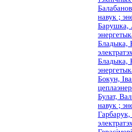
Балабанов
навук ; эн
Барушка, 
энергетыка
Бладыка, 
электратэ
Бладыка, 
энергетыка
Бокун, Ів
цеплаэнер
Булат, Ва
навук ; эн
Гарбарук,
электратэ
Герасімов