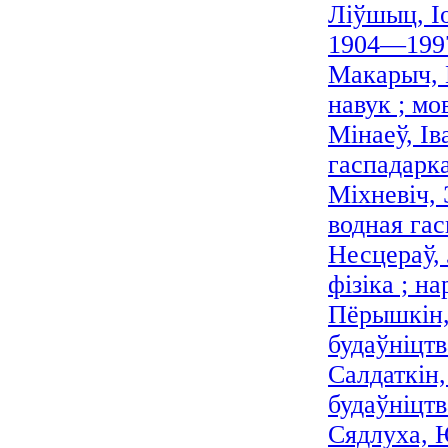
Ліўшыц, Іо
1904—199
Макарыч, 
навук ; мо
Мінаеў, Ів
гаспадарк
Міхневіч, 
водная гас
Несцераў, 
фізіка ; на
Пёрышкін,
будаўніцт
Салдаткін,
будаўніцт
Сядлуха, 