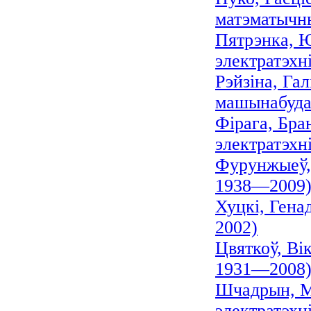
матэматычны
Пятрэнка, Ю
электратэхні
Рэйзіна, Га
машынабуда
Фірага, Бран
электратэхні
Фурунжыеў, 
1938—2009
Хуцкі, Гена
2002)
Цвяткоў, Ві
1931—2008
Шчадрын, Мі
электратэхн