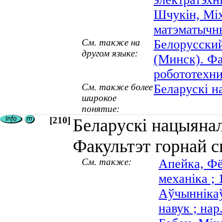
Шчукін, Міх
матэматычны
См. также на
Белорусски
другом языке:
(Минск). Ф
робототехн
См. также более
Беларускі н
широкое
понятие:
[210]
Беларускі нацыянал
Факультэт горнай с
См. также:
Апейка, Фё
механіка ;
Аўчыннікаў
навук ; нар