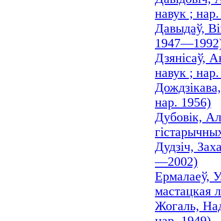
навук ; нар.
Давыдаў, Ві
1947—1992
Дзянісаў, А
навук ; нар.
Дождзікава,
нар. 1956)
Дубовік, Ал
гістарычных
Дудзіч, Зах
—2002)
Ермалаеў, У
мастацкая л
Жогаль, Над
нар. 1949)