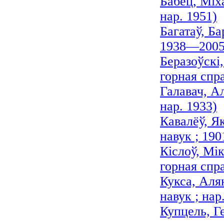
Бабец, Міх
нар. 1951)
Багатаў, Б
1938—2005
Беразоўскі,
горная спра
Галавач, А
нар. 1933)
Кавалёў, Я
навук ; 19
Кіслоў, Мік
горная спр
Кукса, Аля
навук ; нар
Купцель, Г