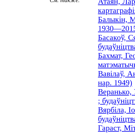
См. также:
Атаян, Лар
картаграфія
Балыкін, М
1930—201
Басакоў, С
будаўніцтва
Бахмат, Ге
матэматычн
Вавілаў, А
нар. 1949)
Веранько, 
; будаўніцт
Вярбіла, І
будаўніцтв
Гараст, Мі