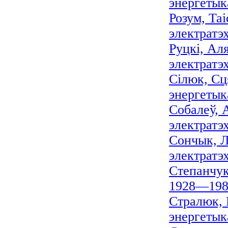
энергетыка
Розум, Та
электратэх
Руцкі, Ал
электратэ
Сілюк, Сц
энергетыка
Собалеў, 
электратэ
Сончык, Л
электратэ
Степанчук,
1928—198
Стралюк, 
энергетык