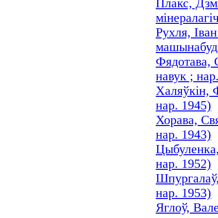
Плакс, Дзм
мінералагіч
Рухля, Іва
машынабуда
Фядотава, 
навук ; нар
Халяўкін, 
нар. 1945)
Хорава, Св
нар. 1943)
Цыбуленка,
нар. 1952)
Шпургалаў,
нар. 1953)
Яглоў, Вал