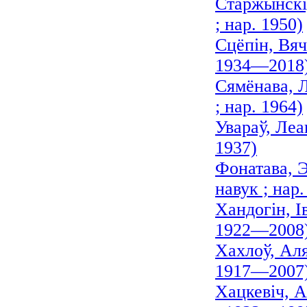
Старжынскі
; нар. 1950)
Сцёпін, Вяч
1934—2018
Сямёнава, 
; нар. 1964)
Увараў, Леа
1937)
Фонатава, 
навук ; нар.
Хандогін, І
1922—2008
Хахлоў, Аля
1917—2007
Хацкевіч, А