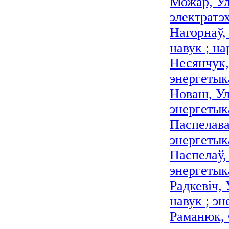
Можар, Ул
электратэ
Нагорнаў,
навук ; на
Несянчук,
энергетык
Новаш, Ула
энергетык
Паспелава
энергетыка
Паспелаў,
энергетык
Радкевіч,
навук ; эн
Раманюк, 