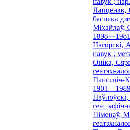
навук ; нар
Лапцёнак, 
бяспека дзе
Міхайлаў, 
1898—1981
Нагорскі, 
навук ; мет
Оніка, Сярг
геатэхналог
Пансевіч-Ка
1901—1989
Паўлоўскі,
геаграфічны
Піменаў, М
геатэхналог