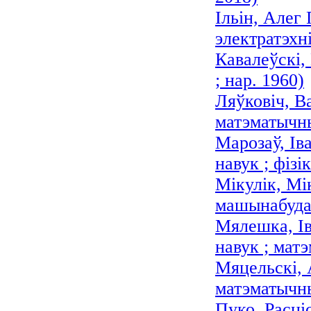
Ільін, Алег
электратэхн
Кавалеўскі,
; нар. 1960)
Ляўковіч, В
матэматычны
Марозаў, Ів
навук ; фізік
Мікулік, Мі
машынабуда
Мялешка, Ів
навук ; матэ
Мяцельскі, 
матэматычны
Пуко, Расці