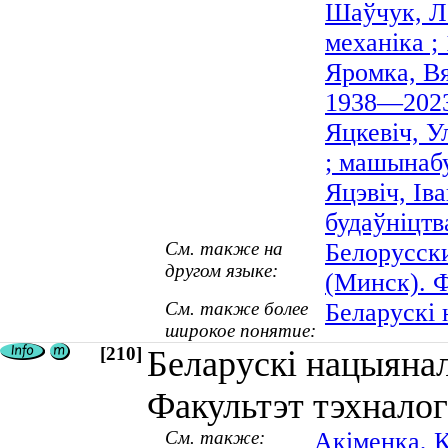
Шаўчук, Ле
механіка 
Яромка, Вя
1938—2023
Яцкевіч, У
; машынабу
Яцэвіч, Ів
будаўніцтв
См. также на
Белорусск
другом языке:
(Минск). 
См. также более
Беларускі 
широкое понятие:
[210]
Беларускі нацыянал
Факультэт тэхналог
См. также:
Акіменка, 