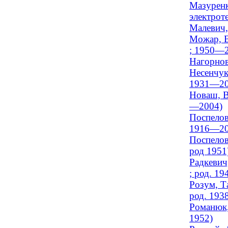
Мазуренк
электроте
Малевич,
Можар, В
; 1950—
Нагорнов
Несенчук
1931—20
Новаш, В
—2004)
Поспелов
1916—20
Поспелов
род 1951
Радкевич
; род. 19
Розум, Т
род. 193
Романюк,
1952)