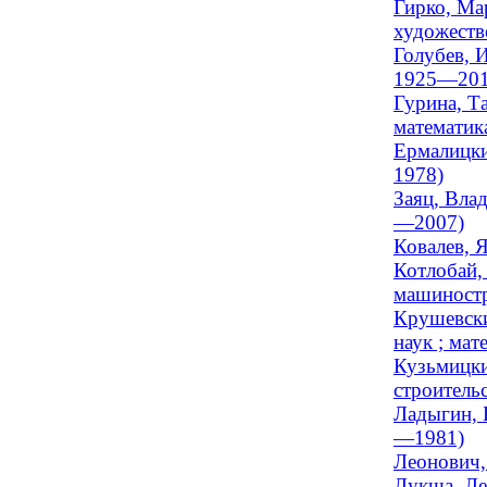
Гирко, Ма
художестве
Голубев, 
1925—201
Гурина, Т
математика
Ермалицки
1978)
Заяц, Вла
—2007)
Ковалев, Я
Котлобай,
машиностр
Крушевски
наук ; мат
Кузьмицки
строительс
Ладыгин, 
—1981)
Леонович,
Лукша, Ле