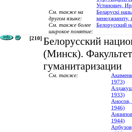
Устинович, Ир
См. также на
Беларускі нацы
другом языке:
менеджменту, 
См. также более
Белорусский н
широкое понятие:
[210]
Белорусский нацио
(Минск). Факультет
гуманитаризации
См. также:
Акименк
1973)
Алдакуши
1933)
Аносов,
1946)
Анципови
1944)
Арбузов,