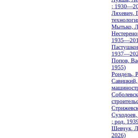
; 1930—20
Ляхевич, 
технологи
Мытько, Л
Нестеренок
1935—201
Пастушков
1937—202
Попов, Ва
1955)
Рондель, 
Савицкий,
машиностр
Соболевск
строитель
Стрижевск
Суходоев,
; род. 193
Шевчук, Л
2026)