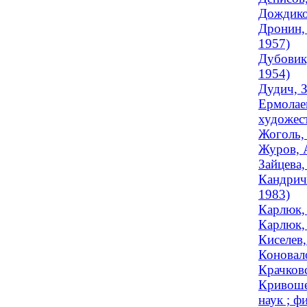
Дождиков
Дронин,
1957)
Дубовик,
1954)
Дудич, 
Ермолае
художес
Жоголь, 
Журов, 
Зайцева,
Кандричи
1983)
Карлюк,
Карлюк, 
Киселев,
Коновало
Крачковс
Кривоше
наук ; ф