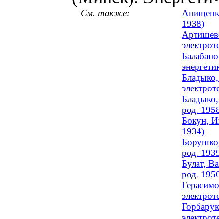
См. также:
Анищенко
1938)
Артишевс
электроте
Балабано
энергетик
Бладыко,
электрот
Бладыко,
род. 195
Бокун, И
1934)
Борушко,
род. 193
Булат, В
род. 195
Герасимо
электроте
Горбарук
электрот