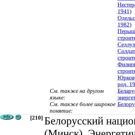
Нестер
1941)
Одельс
1982)
Перышк
строит
Седлух
Солдат
строит
Филипп
строит
Юрков,
род. 1
См. также на другом
Белару
языке:
энерге
См. также более широкое
Белору
понятие:
[210]
Белорусский нацио
(Минск). Энергети