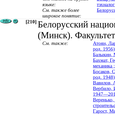
языке:
тэхналог
См. также более
Белорус
широкое понятие:
[210]
Белорусский нацио
(Минск). Факульте
См. также:
Атоян, Ла
род. 1956)
Балыкин, 
Бахмат, Г
механика ;
Босаков, С
род. 1948)
Вавилов, 
Вербило, 
1947—201
Веренько,
строительс
Гарост, М