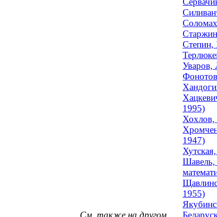
Сервачин
Силиванч
Соломах
Старжинс
Степин,
Терлюкев
Уваров, 
Фонотова
Хандоги
Хацкеви
1995)
Хохлов,
Хромченк
1947)
Хутская,
Шавель, 
математи
Щавлинск
1955)
Якубинск
См. также на другом
Беларуск