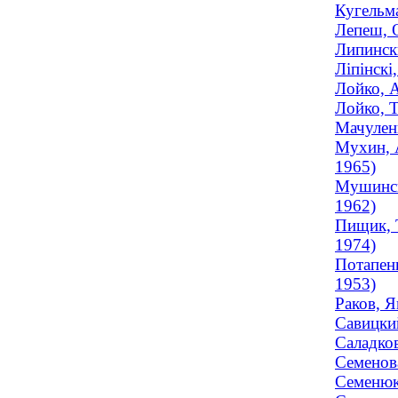
Кугельм
Лепеш, О
Липинск
Ліпінскі
Лойко, А
Лойко, Т
Мачуленк
Мухин, 
1965)
Мушинск
1962)
Пищик, Т
1974)
Потапенк
1953)
Раков, Я
Савицки
Саладко
Семенова
Семенюк