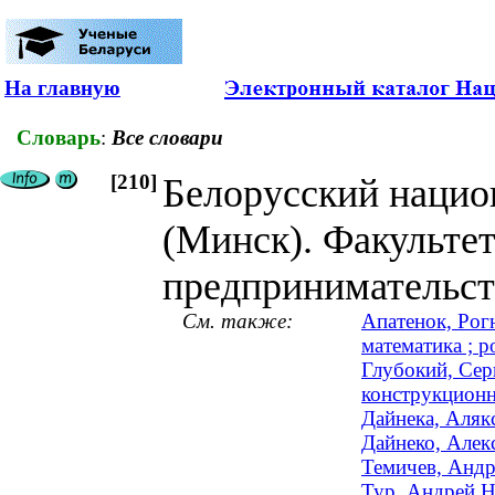
На главную
Словарь
:
Все словари
[210]
Белорусский нацио
(Минск). Факультет
предпринимательст
См. также:
Апатенок, Рог
математика ; р
Глубокий, Сер
конструкционн
Дайнека, Алякс
Дайнеко, Алекс
Темичев, Андр
Тур, Андрей Н