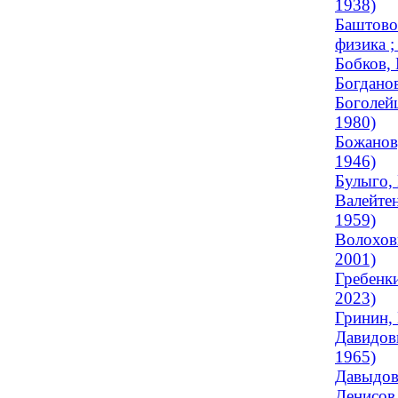
1938)
Баштово
физика ;
Бобков, 
Богданов
Боголейш
1980)
Божанов,
1946)
Булыго, 
Валейтен
1959)
Волохов
2001)
Гребенки
2023)
Гринин,
Давидови
1965)
Давыдов
Денисов,