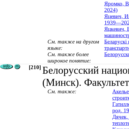
Яромко, В
2024)
Яцевич, И
1939—202
Яцкевич, 
машиностр
См. также на другом
Беларускі 
языке:
транспарт
См. также более
Белорусск
широкое понятие:
[210]
Белорусский нацио
(Минск). Факультет
См. также:
Акелье
строите
Гатилл
род. 1
Дячек,
теплот