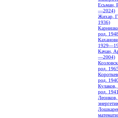
Есьман, 
—2024)
Жихар, Г
1936)
Карницки
род. 194
Каханови
1929—19
Качан, А
—2004)
Козловск
род. 196
Короткев
род. 194
Кулаков,
род. 194
Леонков,
энергети
Лошкарев
математик