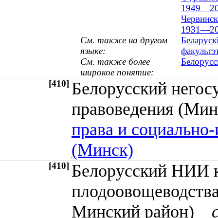
1949—20
Червинск
1931—20
См. также на другом
Беларуск
языке:
факультэ
См. также более
Белорусс
широкое понятие:
[410]
Белорусский негос
правоведения (М
права и социально
(Минск)
[410]
Белорусский НИИ к
плодоовощеводства
Минский район)