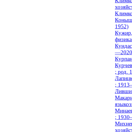
Климко
хозяйст
Климко
Коныше
1952)
Кужир,
физика
Кундас
—2020
Курпан
Курчев
; род. 
Лапицк
; 1913
Лившиц
Макари
языкоз
Минаев
; 1930
Михнев
хозяйст