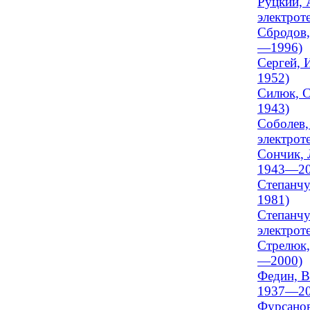
Руцкий, 
электрот
Сбродов,
—1996)
Сергей, 
1952)
Силюк, С
1943)
Соболев,
электрот
Сончик, 
1943—20
Степанчу
1981)
Степанчу
электрот
Стрелюк,
—2000)
Федин, В
1937—20
Фурсанов