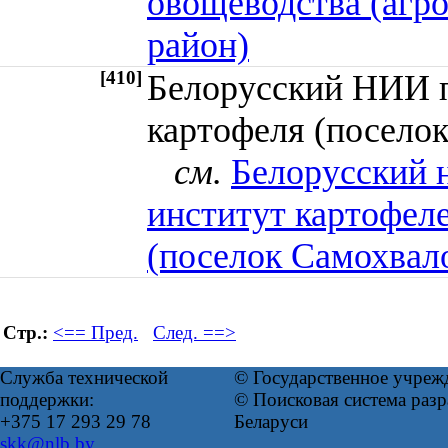
овощеводства (агр
район)
[410]
Белорусский НИИ п
картофеля (посело
см.
Белорусский 
институт картофел
(поселок Самохвал
Стр.:
<== Пред.
След. ==>
Служба технической
© Государственное учреж
поддержки:
© Поисковая система ра
+375 17 293 29 78
Беларуси
skk@nlb.by