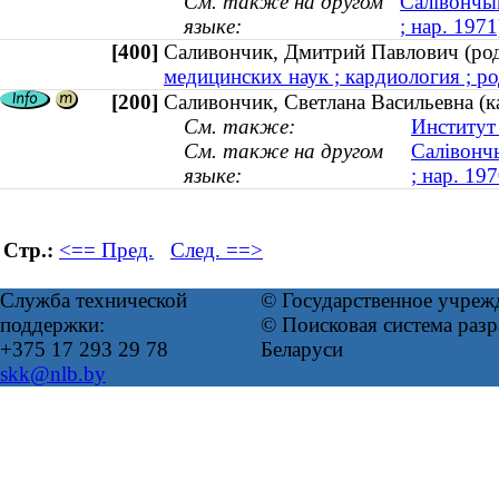
См. также на другом
Салівончык
языке:
; нар. 1971
[400]
Саливончик, Дмитрий Павлович (р
медицинских наук ; кардиология ; ро
[200]
Саливончик, Светлана Васильевна (ка
См. также:
Институт
См. также на другом
Салівончы
языке:
; нар. 197
Стр.:
<== Пред.
След. ==>
Служба технической
© Государственное учреж
поддержки:
© Поисковая система ра
+375 17 293 29 78
Беларуси
skk@nlb.by