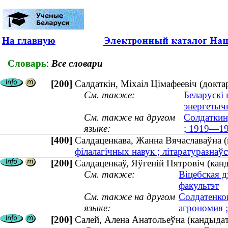
На главную
Словарь
:
Все словари
[200]
Салдаткін, Міхаіл Цімафеевіч (докта
См. также:
Беларускі 
энергетыч
См. также на другом
Солдаткин
языке:
; 1919—19
[400]
Салдаценкава, Жанна Вячаславаўна
філалагічных навук ; літаратуразнаўс
[200]
Салдаценкаў, Яўгеній Пятровіч (кан
См. также:
Віцебская 
факультэт
См. также на другом
Солдатенков
языке:
агрономия 
[200]
Салей, Алена Анатольеўна (кандыда