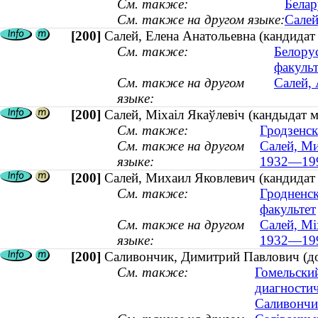
См. также:
Белар
См. также на другом языке:
Салей
[200]
Салей, Елена Анатольевна (кандидат
См. также:
Белору
факульт
См. также на другом
Салей,
языке:
[200]
Салей, Міхаіл Якаўлевіч (кандыдат
См. также:
Гродзенск
См. также на другом
Салей, Ми
языке:
1932—19
[200]
Салей, Михаил Яковлевич (кандидат
См. также:
Гродненск
факультет
См. также на другом
Салей, Мі
языке:
1932—19
[200]
Саливончик, Димитрий Павлович (док
См. также:
Гомельски
диагностич
Саливончик