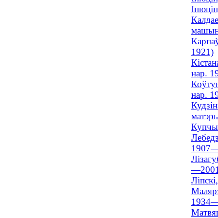
Інюцін
Калдае
машына
Карпаў
1921)
Кістан
нар. 1
Коўтун
нар. 1
Кудзін
матэры
Купчын
Лебедз
1907—
Лізагу
—2001
Ліпскі
Малярэ
1934—
Матвяц