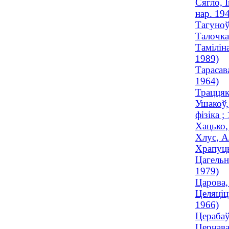
Сягло, 
нар. 19
Тагуноў
Талочка
Тамілін
1989)
Тарасав
1964)
Траццяк
Ушакоў,
фізіка 
Хацько,
Хлус, А
Храпуцк
Цагельн
1979)
Царова,
Целяціц
1966)
Церабаў
Цернава