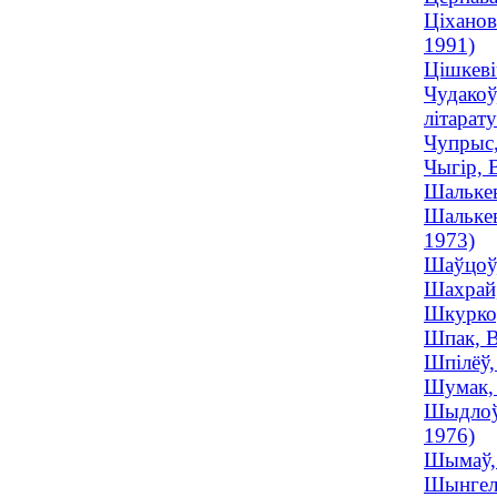
Ціханов
1991)
Цішкеві
Чудакоў
літарату
Чупрыс,
Чыгір, 
Шалькев
Шалькев
1973)
Шаўцоў,
Шахрай,
Шкурко,
Шпак, В
Шпілёў,
Шумак, 
Шыдлоўс
1976)
Шымаў, 
Шынгел