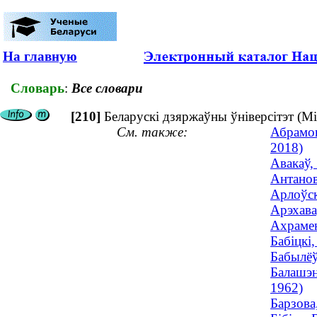
На главную
Словарь
:
Все словари
[210]
Беларускі дзяржаўны ўніверсітэт (
См. также:
Абрамов
2018)
Авакаў,
Антанов
Арлоўск
Арэхава
Ахрамен
Бабіцкі
Бабылёў
Балашэн
1962)
Барзова