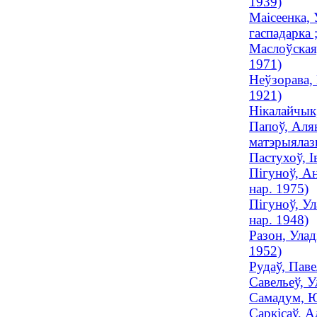
1939)
Маісеенка, 
гаспадарка 
Маслоўская,
1971)
Неўзорава, 
1921)
Нікалайчык
Папоў, Аляк
матэрыялазн
Пастухоў, І
Пігуноў, Ан
нар. 1975)
Пігуноў, Ул
нар. 1948)
Разон, Улад
1952)
Рудаў, Паве
Савельеў, 
Самадум, Ю
Саркісаў, А