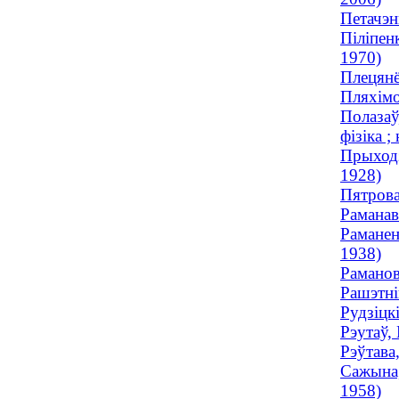
Петачэн
Піліпен
1970)
Плецянё
Пляхімо
Полазаў
фізіка ;
Прыходз
1928)
Пятрова
Раманав
Раманен
1938)
Раманов
Рашэтні
Рудзіцк
Рэутаў,
Рэўтава
Сажына,
1958)