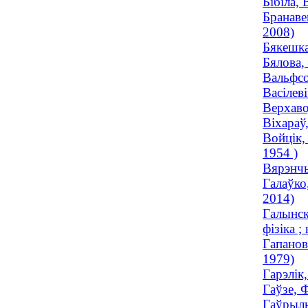
Бібіла,
Бранаве
2008)
Бякешка
Бялова,
Вальфсо
Васілев
Верхаво
Віхараў
Войцік,
1954 )
Вярэнчы
Галаўко
2014)
Галынск
фізіка ;
Гапанов
1979)
Гарэлік
Гаўзе, 
Гаўрыль