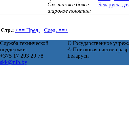
См. также более
Беларускі дз
широкое понятие:
Стр.:
<== Пред.
След. ==>
Служба технической
© Государственное учреж
поддержки:
© Поисковая система ра
+375 17 293 29 78
Беларуси
skk@nlb.by