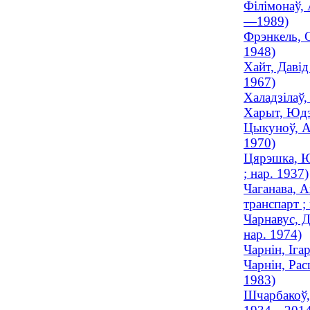
Філімонаў, 
—1989)
Фрэнкель, С
1948)
Хайт, Давід
1967)
Халадзілаў,
Харыт, Юдэл
Цыкуноў, А
1970)
Цярэшка, Ю
; нар. 1937)
Чаганава, А
транспарт ;
Чарнавус, Д
нар. 1974)
Чарнін, Іга
Чарнін, Рас
1983)
Шчарбакоў, 