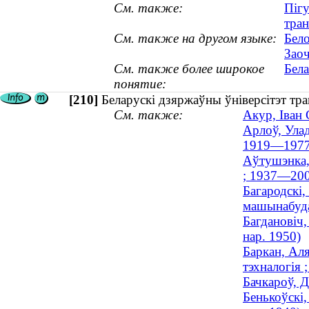
См. также:
Пігу
тран
См. также на другом языке:
Бело
Зао
См. также более широкое
Бела
понятие:
[210]
Беларускі дзяржаўны ўніверсітэт тр
См. также:
Акур, Іван 
Арлоў, Улад
1919—1977
Аўтушэнка, 
; 1937—200
Багародскі,
машынабуда
Багдановіч,
нар. 1950)
Баркан, Аля
тэхналогія ;
Бачкароў, Д
Бенькоўскі,