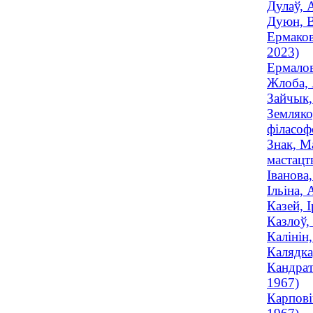
Дулаў, 
Дуюн, В
Ермаков
2023)
Ермалов
Жлоба, 
Зайчык,
Земляко
філасофс
Знак, М
мастацтв
Іванова
Ільіна,
Казей, 
Казлоў,
Калінін
Калядка
Кандрат
1967)
Карпові