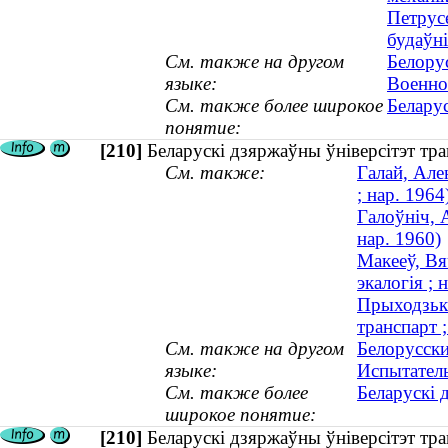
Петрусе
будаўні
См. также на другом
Белору
языке:
Военно
См. также более широкое
Беларус
понятие:
[210]
Беларускі дзяржаўны ўніверсітэт тр
См. также:
Галай, Але
; нар. 1964
Галоўніч, 
нар. 1960)
Макееў, Вя
экалогія ; 
Прыходзька
транспарт 
См. также на другом
Белорусски
языке:
Испытател
См. также более
Беларускі 
широкое понятие:
[210]
Беларускі дзяржаўны ўніверсітэт тра