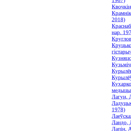
1967)
Квочкін
Крамнік
2018)
Краснаб
нар. 19
Круглов
Круцько
гістары
Кузняцо
Кузьміч
Курылёв
Курылёў
Кухарко
медыцын
Лагун, 
Ладуцьк
1978)
Лаеўска
Ландо, 
Лапін, 