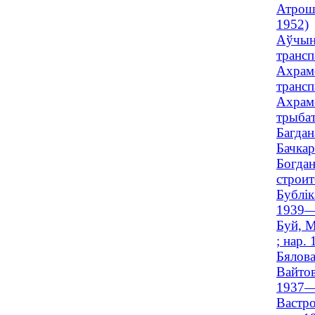
Атрошк
1952)
Аўчынн
трансп
Ахраме
трансп
Ахраме
трыбатэ
Багдан
Бачкар
Богдан
строит
Бублік
1939—
Буй, М
; нар. 
Бялова
Вайтов
1937—
Вастро