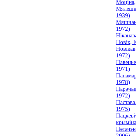
Моціна,
Мялешка
1939)
Мяшчана
1972)
Ніканав
Новік, 
Новікав
1972)
Павецье
1971)
Панамар
1978)
Парэчын
1972)
Пастава
1975)
Пацкеві
крыміна
Петачэн
2006)