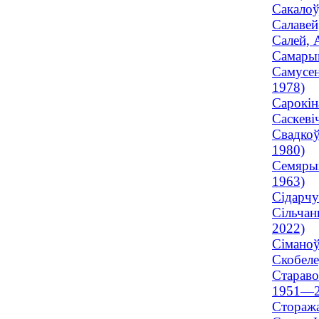
Сакалоў
Салавей
Салей, 
Самарын
Самусен
1978)
Сарокін
Саскеві
Свадкоў
1980)
Семярых
1963)
Сідарчу
Сільчан
2022)
Сіманоў
Скобеле
Стараво
1951—2
Стоража