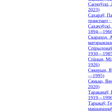
Сасноўскі, 
2023)
Сахараў, П
транспарт ;
Сахачэўскі,
1894—1966
Скараход, А
матэрыялазн
Спірыдонаў,
1930—1985
Спіцын, Міх
1926)
Сякерын, Яў
—1995)
Сянько, Вен
2020)
Тараканаў, 
1919—1996
Тарыкаў, Ге
машыназнаўс