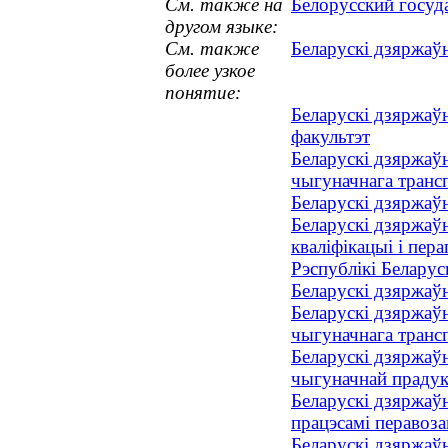
См. также на
Белорусский госуд
другом языке:
См. также
Беларускі дзяржаўн
более узкое
понятие:
Беларускі дзяржаўн
факультэт
Беларускі дзяржаўн
чыгуначнага транс
Беларускі дзяржаўн
Беларускі дзяржаўн
кваліфікацыі і пер
Рэспублікі Беларус
Беларускі дзяржаўн
Беларускі дзяржаўн
чыгуначнага транс
Беларускі дзяржаўн
чыгуначнай прадук
Беларускі дзяржаўн
працэсамі перавоза
Беларускі дзяржаўн