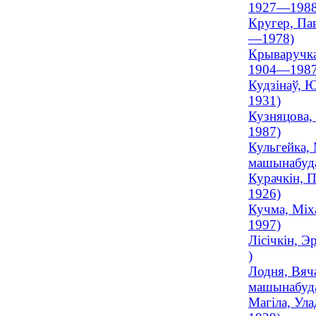
1927—1988
Кругер, Пав
—1978)
Крываручка,
1904—1987
Кудзінаў, Ю
1931)
Кузняцова, 
1987)
Кульгейка, 
машынабуда
Курачкін, П
1926)
Кучма, Міха
1997)
Лісічкін, Э
)
Лодня, Вяча
машынабуда
Магіла, Ула