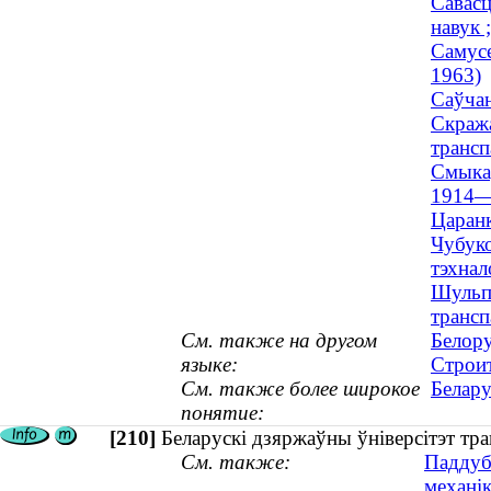
Савасц
навук ;
Самусе
1963)
Саўчан
Скража
трансп
Смыкаў
1914—
Царанк
Чубуко
тэхнал
Шульпя
трансп
См. также на другом
Белору
языке:
Строи
См. также более широкое
Белару
понятие:
[210]
Беларускі дзяржаўны ўніверсітэт тр
См. также:
Паддуб
механік