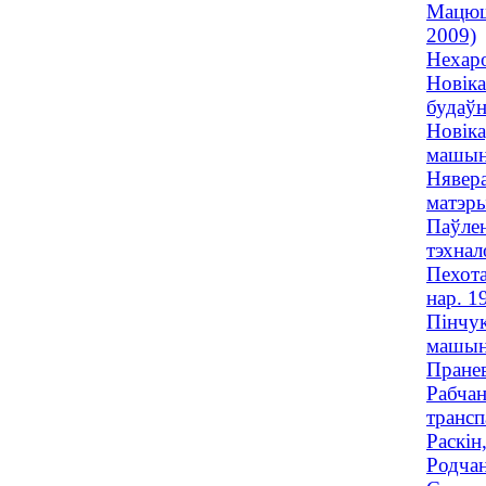
Мацюшэ
2009)
Нехаро
Новіка
будаўн
Новіка
машына
Нявера
матэры
Паўлен
тэхнал
Пехота
нар. 1
Пінчук
машына
Пранев
Рабчан
трансп
Раскін
Родчан