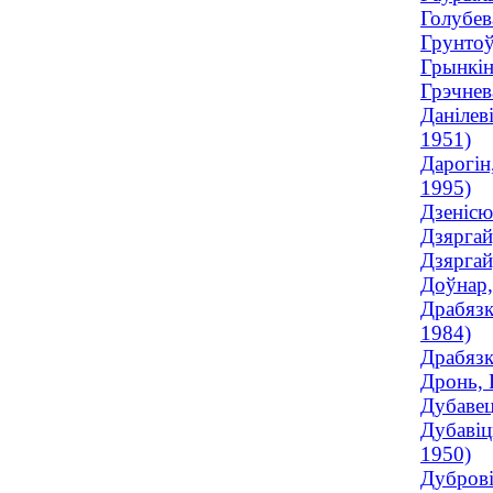
Голубев
Грунтоў
Грынкін
Грэчнев
Данілев
1951)
Дарогін
1995)
Дзенісю
Дзяргай
Дзяргай
Доўнар,
Драбязк
1984)
Драбязк
Дронь, 
Дубавец
Дубавіц
1950)
Дуброві