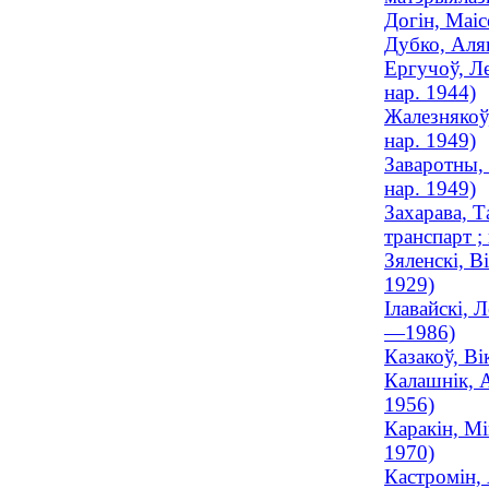
Догін, Маіс
Дубко, Аляк
Ергучоў, Ле
нар. 1944)
Жалезнякоў,
нар. 1949)
Заваротны, 
нар. 1949)
Захарава, Т
транспарт ;
Зяленскі, В
1929)
Ілавайскі, 
—1986)
Казакоў, Ві
Калашнік, А
1956)
Каракін, Мі
1970)
Кастромін, 