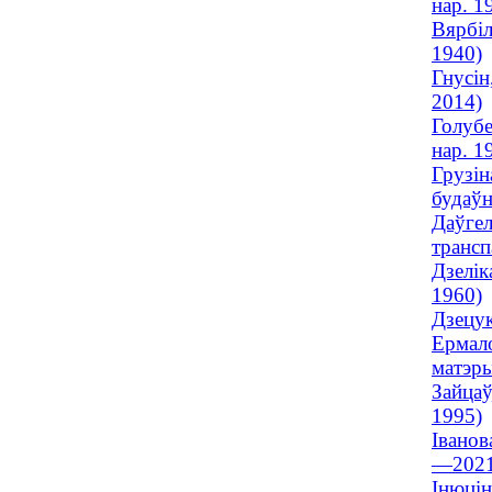
нар. 1
Вярбіл
1940)
Гнусін
2014)
Голубе
нар. 1
Грузін
будаўн
Даўгел
трансп
Дзелік
1960)
Дзецук
Ермало
матэры
Зайцаў
1995)
Іванов
—2021
Інюцін