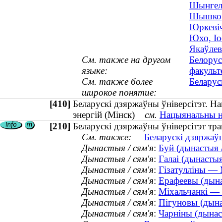
Шынгель
Шышко, 
Юркевіч
Юхо, Іо
Якаўлев
См. также на другом
Белорус
языке:
факульт
См. также более
Беларус
широкое понятие:
[410]
Беларускі дзяржаўны ўніверсітэт. На
энергій (Мінск)
см.
Нацыянальны на
[210]
Беларускі дзяржаўны ўніверсітэт тра
См. также:
Беларускі дзяржаўн
Дынастыя / сям'я
:
Буй (дынастыя /
Дынастыя / сям'я
:
Галаі (дынастыя
Дынастыя / сям'я
:
Гізатулліны — 
Дынастыя / сям'я
:
Ерафеевы (дына
Дынастыя / сям'я
:
Міхальчанкі — 
Дынастыя / сям'я
:
Пігуновы (дына
Дынастыя / сям'я
:
Чарніны (дынаст