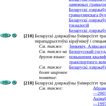
замежных грамадз
Беларускі дзяржаўн
грамадзянскага буд
Беларускі дзяржаўн
тэхналогій
Беларускі дзяржаўн
[210]
Беларускі дзяржаўны ўніверсітэт тра
перападрыхтоўкі кіраўнікоў і спецыя
См. также:
Зенкевіч, Аляксанд
См. также на
Белорусский госуд
другом языке:
повышения квалифи
транспортного ком
См. также
Беларускі дзяржаўн
более широкое
понятие:
[210]
Беларускі дзяржаўны ўніверсітэт тра
См. также:
Абрамо
—2003
Акімаў
—1997