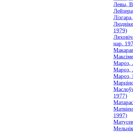
Левы, В
Лейзера
Лізгара
Людвіке
1979)
Ляховіч
нар. 19
Макарав
Максіме
Мароз, 
Мароз, 
Мароз, 
Марціно
Маслоўс
1977)
Матарас
Матвіен
1997)
Матусев
Мельнік