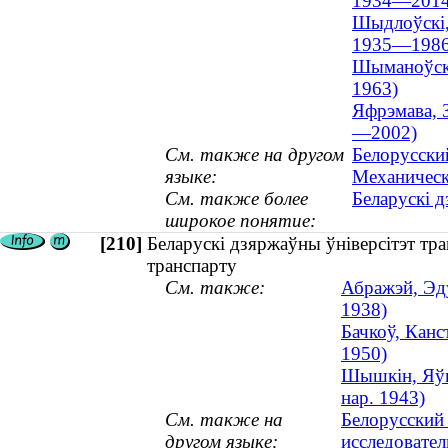
1934—2014
Шыдлоўскі, 
1935—1986
Шыманоўскі,
1963)
Яфрэмава, З
—2002)
См. также на другом
Белорусски
языке:
Механическ
См. также более
Беларускі д
широкое понятие:
[210]
Беларускі дзяржаўны ўніверсітэт тр
транспарту
См. также:
Абражэй, Эду
1938)
Бачкоў, Канс
1950)
Шышкін, Яўге
нар. 1943)
См. также на
Белорусский 
другом языке:
исследовате