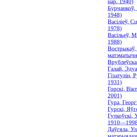
нар. 1940)
Бурчанкоў, 
1948)
Васіліеў, С
1978)
Васільеў, М
1988)
Вострыкаў, 
матэматычны
Врублеўская
Галай, Эдуа
Гізатулін, 
1931)
Горскі, Вік
2001)
Гура, Георг
Гурскі, Яўг
Гуткоўскі, 
1910—1998
Даўгяла, Ул
матэрыялазн